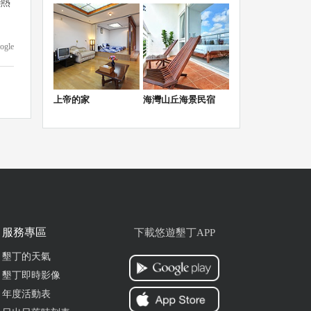
，熱
ogle
上帝的家
海灣山丘海景民宿
會
ogle
服務專區
下載悠遊墾丁APP
墾丁的天氣
ogle
墾丁即時影像
年度活動表