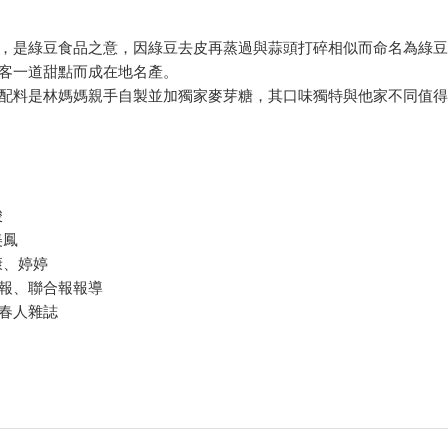
，是綠豆食品之意，因綠豆去皮再蒸過與蒜頭打碎相似而命名為綠豆
客一道甜點而成在地名產。
配料是林媽媽親手自製並加獨家麥芽糖，其口味獨特與他家不同值得
峻
美鳳
康、婷婷
報、聯合報報導
春人雜誌