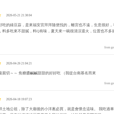
2026-05-21 21:38:04
好吃的綠豆蒜，是來福安宮拜拜隨便找的，離宮也不遠，生意很好，
，料多吃來不甜膩，料Q有味，夏天來一碗很清涼退火，位置也不多
from go
2026-04-26 21:04:21
級親切～～ 焦糖醬鹹鹹甜甜的好好吃 （我從台南慕名而來
from go
2026-04-18 19:07:23
拜土地公祖，除了大廟後的小洋蔥必買，就是會懷念這味。 我吃過