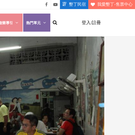
墾丁民宿
我愛墾丁-售票中心
悠遊
悠遊
墾丁
墾丁
登入/註冊
遊樂導引
熱門單元
粉絲
影片
團
介紹