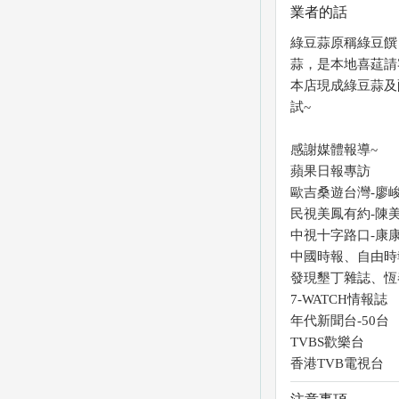
業者的話
綠豆蒜原稱綠豆饌
蒜，是本地喜莚請
本店現成綠豆蒜及
試~
感謝媒體報導~
蘋果日報專訪
歐吉桑遊台灣-廖
民視美鳳有約-陳
中視十字路口-康
中國時報、自由時
發現墾丁雜誌、恆
7-WATCH情報誌
年代新聞台-50台
TVBS歡樂台
香港TVB電視台