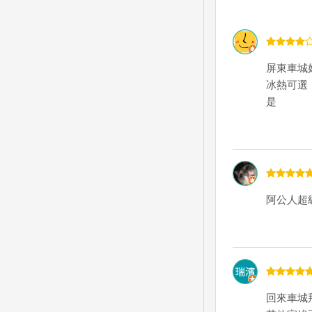
屏東車城
冰熱可選
是
阿公人超
回來車城