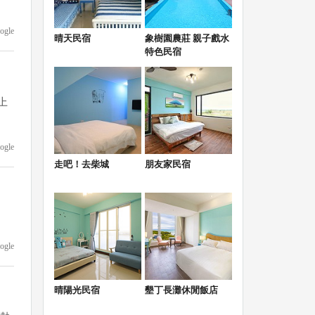
ogle
晴天民宿
象樹園農莊 親子戲水
特色民宿
上
ogle
走吧！去柴城
朋友家民宿
ogle
晴陽光民宿
墾丁長灘休閒飯店