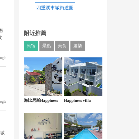
四重溪車城街道圖
有
附近推薦
就
民宿
景點
美食
遊樂
ogle
海比尼斯Happiness
Happiness villa
ogle
車城