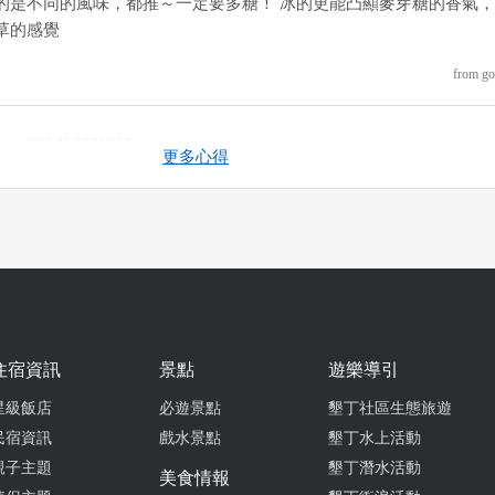
的是不同的風味，都推～一定要多糖！ 冰的更能凸顯麥芽糖的香氣
草的感覺
from go
2025-12-07 21:06:24
更多心得
的口感，麥芽糖在冰塊上看起來超可口，綠豆熬煮的口感很好吃，不
來車城一定要去吃一碗。
from go
2025-11-16 23:01:43
外一家很有名的綠豆蒜 林媽媽最後在什麼淋上焦糖 也是很香
住宿資訊
景點
遊樂導引
星級飯店
必遊景點
墾丁社區生態旅遊
from go
民宿資訊
戲水景點
墾丁水上活動
親子主題
墾丁潛水活動
美食情報
2025-10-25 16:20:15