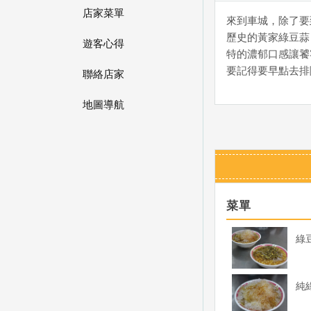
店家菜單
來到車城，除了要
歷史的黃家綠豆蒜
遊客心得
特的濃郁口感讓饕
要記得要早點去排
聯絡店家
地圖導航
菜單
綠
純