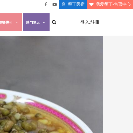
墾丁民宿
我愛墾丁-售票中心
悠遊
悠遊
墾丁
墾丁
登入/註冊
遊樂導引
熱門單元
粉絲
影片
團
介紹