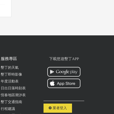
ogle
服務專區
下載悠遊墾丁APP
牌的
Q
墾丁的天氣
墾丁即時影像
，
年度活動表
氣
日出日落時刻表
恆春地區潮汐表
ogle
墾丁交通指南
業者登入
行程建議