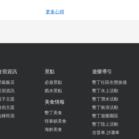
更多心得
2026-02-21 10:48:49
這家最對味
from go
2026-02-02 15:14:08
住宿資訊
景點
遊樂導引
必吃的古早味！ 來到屏東一定要來一碗道地的綠豆蒜！這次點了招
，碎冰上淋了香濃的黑糖水，裡面料超多，除了軟糯的綠豆仁，還有
星級飯店
必遊景點
墾丁社區生態旅遊
。口感層次很豐富，甜而不膩，在南台灣的太陽下吃一碗真的超級消
民宿資訊
戲水景點
墾丁水上活動
仁熬煮得恰到好處，保留了顆粒感卻入口即化。特別喜歡他們的粉條
親子主題
墾丁潛水活動
且有嚼勁，搭配碎冰一起吃，完全不會因為冰鎮而變硬。黑糖水的香
美食情報
情侶主題
墾丁衝浪活動
過於死甜，是很有水準的傳統甜品，而且一碗 $50，CP值up up。
墾丁美食
包棟民宿
墾丁遊樂園區
恆春鎮美食
from go
墾丁陸上活動
海鮮美食
吉普車,沙灘車