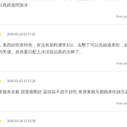
以再跟老闆加冰
from go
2026-05-24 02:17:01
，東西好吃有特色，有沒有加料通常$50。去墾丁可以先繞過來吃，
的旁邊。炎炎夏日配上冰涼甜品真的太棒了。
from go
2026-05-03 15:15:26
家最有名氣 甜度最剛好 蒜頭蒜不甜不好吃 來屏東兩天都跑來吃綠豆
from go
2026-03-24 13:33:38