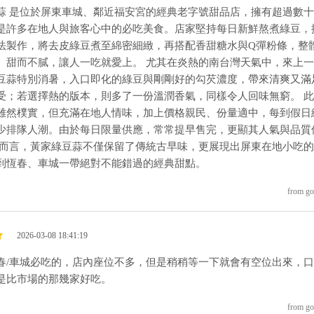
蒜 是位於屏東車城、鄰近福安宮的經典老字號甜品店，擁有超過數
是許多在地人與旅客心中的必吃美食。店家堅持每日新鮮熬煮綠豆，
法製作，將去皮綠豆煮至綿密細緻，再搭配香甜糖水與Q彈粉條，整
、甜而不膩，讓人一吃就愛上。 尤其在炎熱的南台灣天氣中，來上
豆蒜特別消暑，入口即化的綠豆與剛剛好的勾芡濃度，帶來清爽又滿
受；若選擇熱的版本，則多了一份溫潤香氣，同樣令人回味無窮。 此
雖然樸實，但充滿在地人情味，加上價格親民、份量適中，每到假日
少排隊人潮。由於每日限量供應，常常提早售完，更顯其人氣與品質
體而言，黃家綠豆蒜不僅保留了傳統古早味，更展現出屏東在地小吃
到恆春、車城一帶絕對不能錯過的經典甜點。
from go
2026-03-08 18:41:19
春/車城必吃的，店內座位不多，但是稍稍等一下就會有空位出來，
是比市場的那幾家好吃。
from go