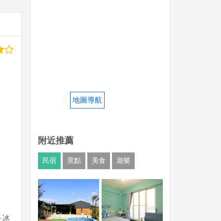
地圖導航
附近推薦
民宿
景點
美食
遊樂
～冰