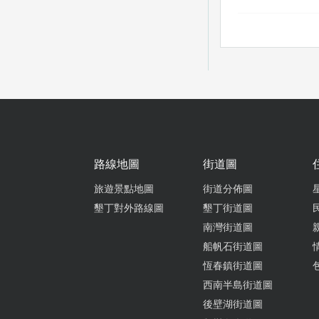
真的還是
路線地圖
街道圖
來到車城
冰綠豆蒜
旅遊景點地圖
街道分佈圖
彈的粉條
墾丁對外路線圖
墾丁街道圖
暑！綠豆
南灣街道圖
非常滑順
船帆石街道圖
很足，不會
恆春鎮街道圖
西南半島街道圖
後壁湖街道圖