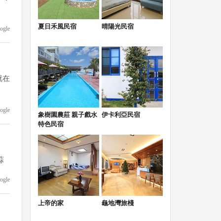
夏日禾風民宿
晴陽光民宿
ogle
就在
ogle
象樹園農莊 親子戲水
伊卡利亞民宿
特色民宿
蒜
ogle
上帝的家
龜地灣旅棧