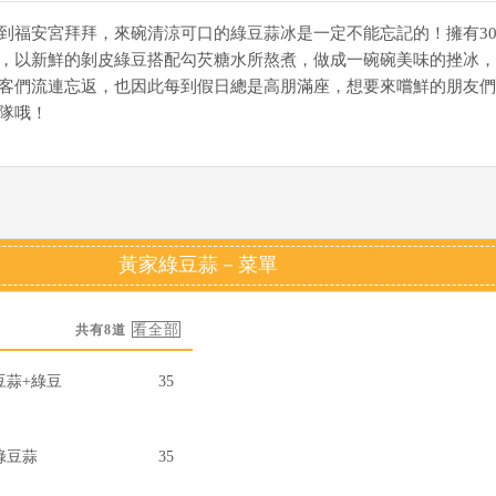
到福安宮拜拜，來碗清涼可口的綠豆蒜冰是一定不能忘記的！擁有3
，以新鮮的剝皮綠豆搭配勾芡糖水所熬煮，做成一碗碗美味的挫冰，
客們流連忘返，也因此每到假日總是高朋滿座，想要來嚐鮮的朋友們
隊哦！
黃家綠豆蒜－菜單
共有8道
豆蒜+綠豆
35
綠豆蒜
35