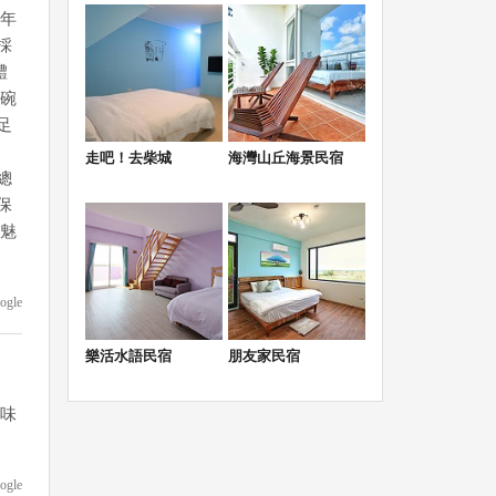
十年
採
體
一碗
足
走吧！去柴城
海灣山丘海景民宿
總
保
的魅
ogle
樂活水語民宿
朋友家民宿
口味
ogle