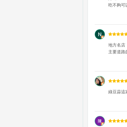
吃不夠可
地方名店
主要道路
綠豆蒜這