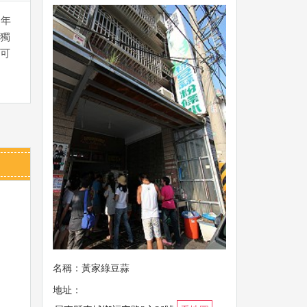
0年
獨
可
名稱：黃家綠豆蒜
地址：