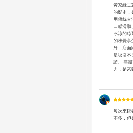
黃家綠豆
的歷史，
用傳統古
口感滑順
冰涼的綠
的味覺享
外，店面
是吸引不
證。 整
力，是來
每次來恆
不多，但