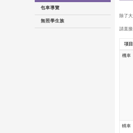
包車導覽
除了大
無照學生族
請直接
項目
機車
轎車