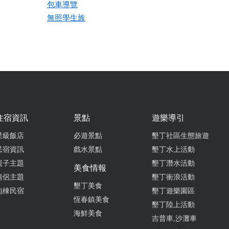
包車導覽
無照學生族
住宿資訊
景點
遊樂導引
星級飯店
必遊景點
墾丁社區生態旅遊
民宿資訊
戲水景點
墾丁水上活動
親子主題
墾丁潛水活動
美食情報
情侶主題
墾丁衝浪活動
墾丁美食
包棟民宿
墾丁遊樂園區
恆春鎮美食
墾丁陸上活動
海鮮美食
吉普車,沙灘車