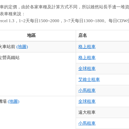
車的定價，由於各家車種及計算方式不同，所以雖然站長手邊一堆
表車種來說：
ercel 1.3，1~2天每日1500~2000，3~7天每日1300~1800。每日CDW
地區
店名
火車站前
(地圖)
格上租車
左營高鐵站
格上租車
全球租車
艾維士租車
小馬租車
機場
(地圖)
全球租車
遠大租車
小馬租車