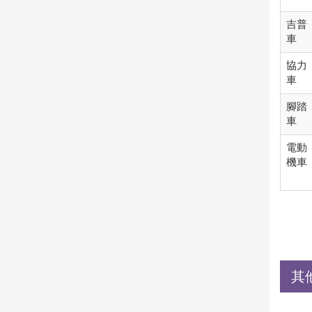
吉普
車
協力
車
腳踏
車
電動
機車
其