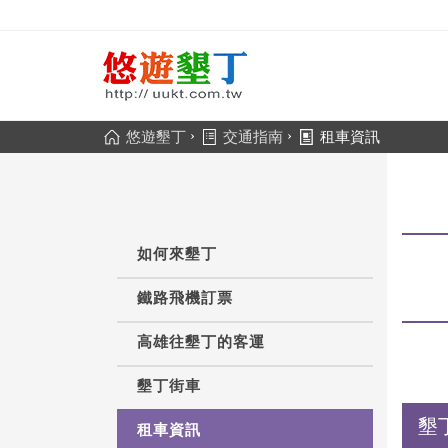
›
›
悠遊墾丁
交通指南
租車資訊
如何來墾丁
鐵路飛機訂票
高雄往墾丁的客運
墾丁街車
墾
租車資訊