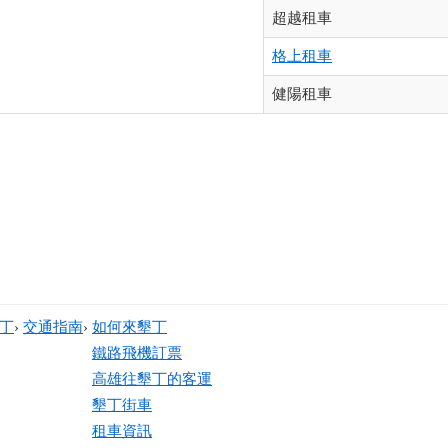
超越租車
格上租車
健陽租車
丁
›
交通指南
›
如何來墾丁
鐵路飛機訂票
高雄往墾丁的客運
墾丁街車
租車資訊