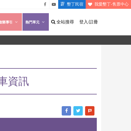
墾丁民宿
我愛墾丁-售票中心
悠遊
悠遊
墾丁
墾丁
全站搜尋
登入/註冊
遊樂導引
熱門單元
粉絲
影片
團
介紹
車資訊