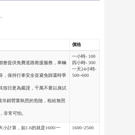
異。
價格
。
一小時- 100
都會提供免費道路救援服務，車輛
四小時- 300
一天24小時-
等，保持行車安全並避免歸還時爭
500~600
其假日更為嚴謹，千萬不要以身試
被吊銷營業執照的危險，租給無照
上，非常可怕。
算，如1.6的就是1600/一
1600~2500