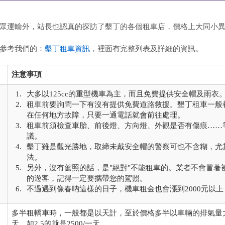
眾運輸外，站長也認真的探訪了墾丁的各個租車店，價格上大同小
參考我們的：
墾丁租車資訊
，裡面有完整列表及詳細的資訊。
注意事項
大多以125cc的重型機車為主，而且免費提供安全帽及雨衣
租車前要詢問一下有沒有提供免費道路救援。墾丁租車一般
在任何地方故障，只要一通電話就會前往處理。
租車前須檢查車胎、前後燈、方向燈、外觀是否有傷痕……
議。
墾丁雖是觀光勝地，取締未戴安全帽的警察可也不含糊，尤
法。
另外，沒有駕照的話，是"絕對"不能租車的。業者不會冒著
的遊客，記得一定要攜帶您的駕照。
不過遇到像春吶這樣的日子，機車租金也會漲到2000元以
多半租轎車時，一般都是以天計，至於價格多半以車輛的排氣量大小計
天，如2.5的就是2500/一天。