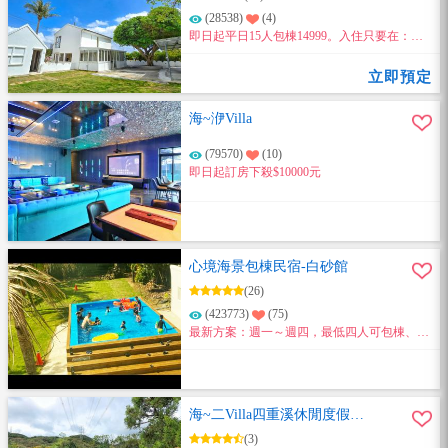
(28538)
(4)
即日起平日15人包棟14999。入住只要在：臉
書粉絲團、地標打卡(2擇1) 享有超值優惠~
立即預定
海~洢Villa
(79570)
(10)
即日起訂房下殺$10000元
心境海景包棟民宿-白砂館
(26)
(423773)
(75)
最新方案：週一～週四，最低四人可包棟、比
夜唱還划算、歡迎來玩！
海~二Villa四重溪休閒度假會
館
(3)