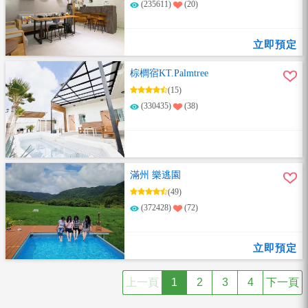
(235611)
(20)
立即預定
棕櫚宿KT.Palmtree
(15)
(330435)
(38)
滿州 樂逃園
(49)
(372428)
(72)
立即預定
上一頁
1
2
3
4
下一頁