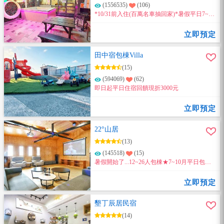
(1556535)
(106)
*10/31前入住(百萬名車抽回家)*暑假平日7~8
月平日包棟優惠房型分配 ●10人包棟10000元
(兩人房×1間+四人房×2間) ●12人包棟12000元
立即預定
(兩人房×2間+四人房×2間) ●14人包棟13000元
(兩人房x3間+四人房x2間) ●16人包棟14000元
田中宿包棟Villa
(兩人房×2間+四人房×3間) ●18人包棟16000元
(15)
(兩人房x3間+四人房x3間) ●20人包棟18000元
(兩人房×3間+四人房×3間)(加2床） 詳情請洽
(594069)
(62)
訂房專屬Line@ ID ：@846dwyrj聯絡電話：
即日起平日住宿回饋現折3000元
0985965207
立即預定
22°山居
(13)
(145518)
(15)
暑假開始了...12~26人包棟★7~10月平日包棟
9999起...、假日包棟20000起..。【活動至10/31
止】【點入內頁詳看】
立即預定
墾丁辰居民宿
(14)