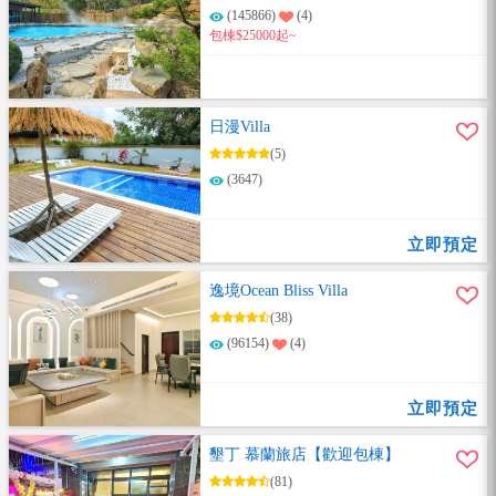
(145866)
(4)
包棟$25000起~
日漫Villa
(5)
(3647)
立即預定
逸境Ocean Bliss Villa
(38)
(96154)
(4)
立即預定
墾丁 慕蘭旅店【歡迎包棟】
(81)