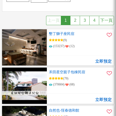
上一頁
1
2
3
4
下一頁
墾丁獅子座民宿
(9)
(153237)
(12)
立即預定
禾田星空親子包棟民宿
(79)
(370604)
(68)
立即預定
自然也-恆春德和館