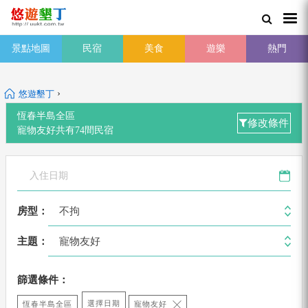
景點地圖
民宿
美食
遊樂
熱門
›
悠遊墾丁
恆春半島全區
修改條件
寵物友好
共有
74
間
民宿
不拘
房型：
寵物友好
主題：
篩選條件：
選擇日期
恆春半島全區
寵物友好