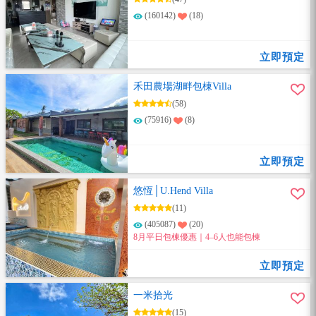
(160142)
(18)
立即預定
禾田農場湖畔包棟Villa
(58)
(75916)
(8)
立即預定
悠恆│U.Hend Villa
(11)
(405087)
(20)
8月平日包棟優惠｜4–6人也能包棟
立即預定
一米拾光
(15)