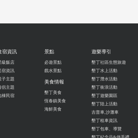
住宿資訊
景點
遊樂導引
星級飯店
必遊景點
墾丁社區生態旅遊
民宿資訊
戲水景點
墾丁水上活動
親子主題
墾丁潛水活動
美食情報
情侶主題
墾丁衝浪活動
墾丁美食
包棟民宿
墾丁遊樂園區
恆春鎮美食
墾丁陸上活動
海鮮美食
吉普車,沙灘車
墾丁租車資訊
墾丁包車、導覽
墾丁紀念品&伴手禮