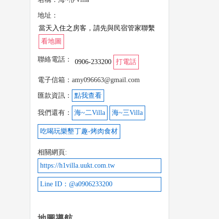
地址：
當天入住之房客，請先與民宿管家聯繫
看地圖
聯絡電話：
0906-233200
打電話
電子信箱：amy096663@gmail.com
匯款資訊：
點我查看
我們還有：
海~二Villa
海~三Villa
吃喝玩樂墾丁趣-烤肉食材
相關網頁:
https://h1villa.uukt.com.tw
Line ID：@a0906233200
地圖導航