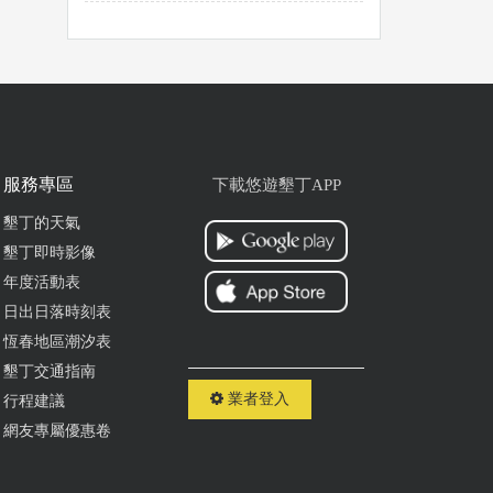
共有三間私人泳池大空間，每館
依人數可容納12~ 36人的包棟大
空間！
服務專區
下載悠遊墾丁APP
墾丁的天氣
墾丁即時影像
年度活動表
日出日落時刻表
恆春地區潮汐表
墾丁交通指南
業者登入
行程建議
網友專屬優惠卷