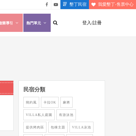
墾丁民宿
我愛墾丁-售票中心
悠遊
悠遊
墾丁
墾丁
登入/註冊
遊樂導引
熱門單元
粉絲
影片
團
介紹
民宿分類
簡約風
卡拉OK
麻將
VILLA私人庭園
有游泳池
提供烤肉區
包棟主題
VILLA泳池