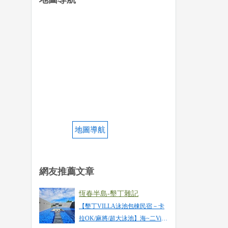
地圖導航
網友推薦文章
恆春半島-墾丁雜記
【墾丁VILLA泳池包棟民宿－卡
拉OK/麻將/超大泳池】海~二Villa