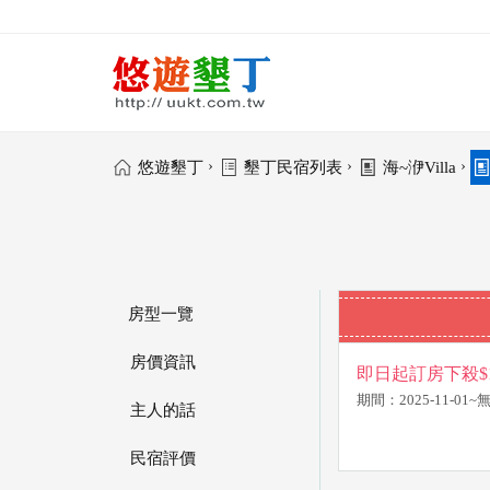
›
›
›
悠遊墾丁
墾丁民宿列表
海~洢Villa
房型一覽
房價資訊
即日起訂房下殺$1
期間：2025-11-01
主人的話
民宿評價