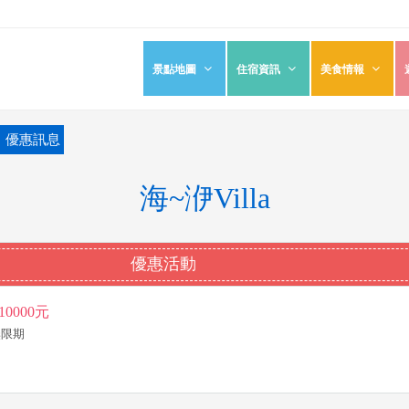
景點地圖
住宿資訊
美食情報
優惠訊息
海~洢Villa
優惠活動
0000元
~無限期