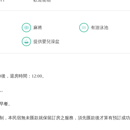
FI
歡迎寵物
麻將
有游泳池
提供嬰兒澡盆
0後，退房時間：12:00。
人。
早餐。
制，本民宿無未匯款就保留訂房之服務，須先匯款後才算有預訂成功