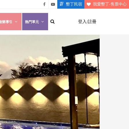
墾丁民宿
我愛墾丁-售票中心
悠遊
悠遊
墾丁
墾丁
登入/註冊
遊樂導引
熱門單元
粉絲
影片
團
介紹