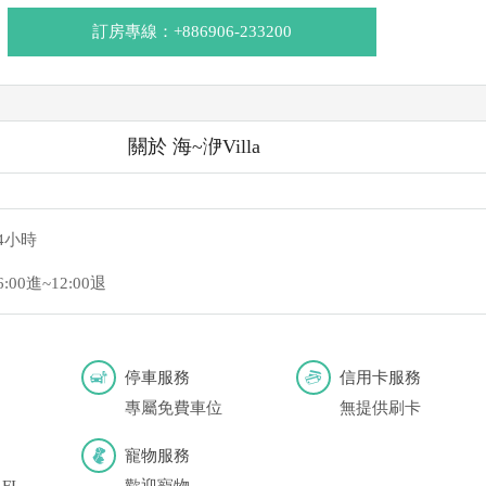
訂房專線：+886906-233200
關於 海~洢Villa
4小時
6:00進~12:00退
停車服務
信用卡服務
專屬免費車位
無提供刷卡
寵物服務