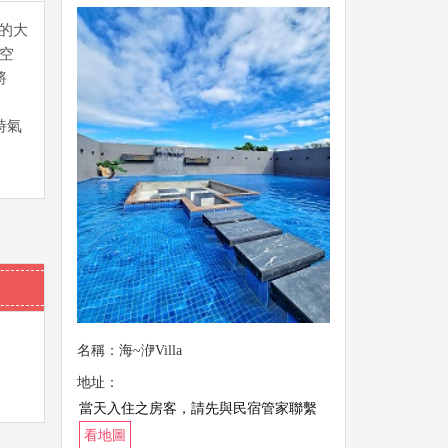
m的大
位空
將
時氣
名稱：海~洢Villa
地址：
當天入住之房客，請先與民宿管家聯繫
看地圖