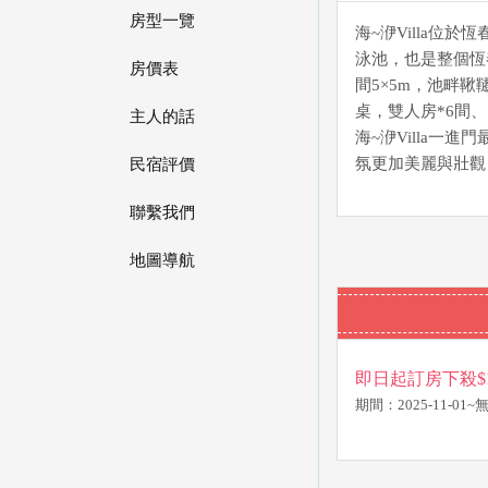
房型一覽
海~洢Villa位於
泳池，也是整個恆
房價表
間5×5m，池畔
桌，雙人房*6間
主人的話
海~洢Villa
氛更加美麗與壯觀
民宿評價
聯繫我們
地圖導航
即日起訂房下殺$1
期間：2025-11-01