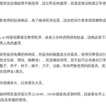
發狀況設備故障不能使用，請立即反映處理，若還是無法恢復正常使
客使用的貼身物品，為了確保乾淨品質，請勿把浴巾拿來當踩腳墊或
ck in 時發現哪邊沒整理乾淨、或者入住時房間就有蚊蟲，請務必當
馬上為您處理。
宿有提供免費的烤肉區，所提供的碗盤及任何器具，使用完畢需自行
包含垃圾、煙頭、檳榔渣）。若是懶得清理，您不妨可以考慮自己準
盤子、夾子、杯子、鍋子、刀子、沾板...等你們會使用到的器具。若
全部押金1萬元。
水熄滅炭火，以免發生火災。
時間至退房當日早上10:00，10:00過後為清潔時間，請旅客在早上
烤肉區及客廳的環境。