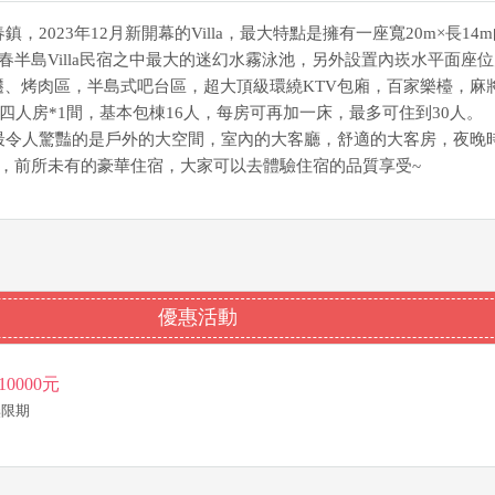
恆春鎮，2023年12月新開幕的Villa，最大特點是擁有一座寬20m×長14
春半島Villa民宿之中最大的迷幻水霧泳池，另外設置內崁水平面座
鞦韆、烤肉區，半島式吧台區，超大頂級環繞KTV包廂，百家樂檯，麻
、四人房*1間，基本包棟16人，每房可再加一床，最多可住到30人。
一進門最令人驚豔的是戶外的大空間，室內的大客廳，舒適的大客房，夜晚
，前所未有的豪華住宿，大家可以去體驗住宿的品質享受~
優惠活動
0000元
~無限期