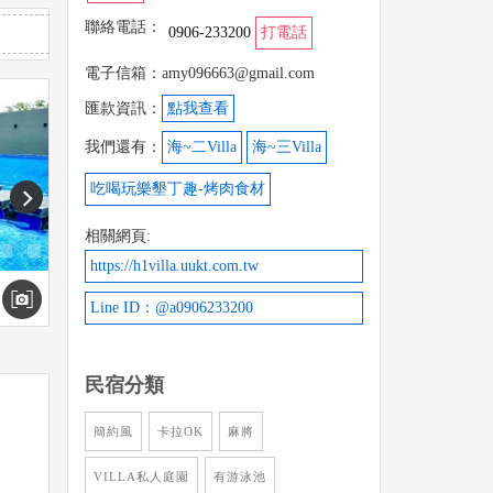
聯絡電話：
0906-233200
打電話
電子信箱：amy096663@gmail.com
匯款資訊：
點我查看
我們還有：
海~二Villa
海~三Villa
吃喝玩樂墾丁趣-烤肉食材
next
相關網頁:
https://h1villa.uukt.com.tw
Line ID：@a0906233200
民宿分類
簡約風
卡拉OK
麻將
VILLA私人庭園
有游泳池