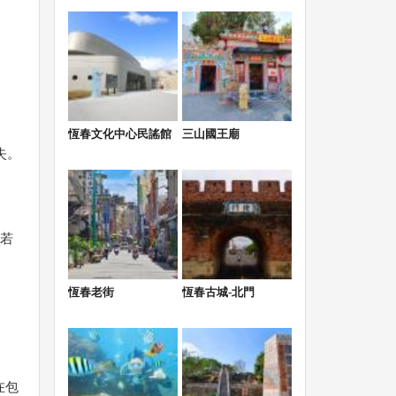
恆春文化中心民謠館
三山國王廟
失。
若
恆春老街
恆春古城-北門
在包