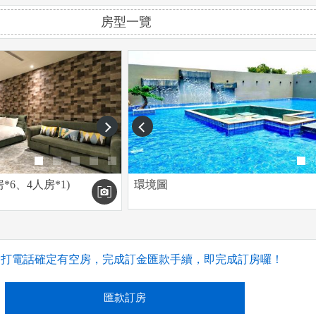
房型一覽
next
prev
房*6、4人房*1)
環境圖
撥打電話確定有空房，完成訂金匯款手續，即完成訂房囉！
匯款訂房