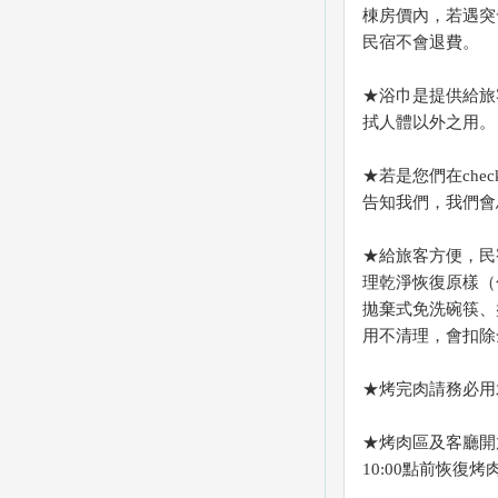
棟房價內，若遇突
民宿不會退費。
★浴巾是提供給旅
拭人體以外之用。
★若是您們在che
告知我們，我們會
★給旅客方便，民
理乾淨恢復原樣（
拋棄式免洗碗筷、
用不清理，會扣除
★烤完肉請務必用
★烤肉區及客廳開放
10:00點前恢復