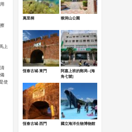
用
萬里桐
猴洞山公園
擦
下馬上
清
恆春古城-東門
阿嘉上班的郵局--[海
備
角七號]
是使
恆春古城-西門
國立海洋生物博物館