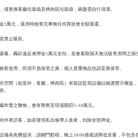
，僅更換客廳垃圾袋及烤肉區垃圾袋，碗盤需自行清潔。
金1萬元，退房時檢查完畢無任何異狀會全額退還。
室禁止吸菸。
吸毒、轟趴違反者押金1萬元全扣，並會索取隔天無法販售房間之損
旅客使用，民宿不負保管之責，個人貴重物品也請妥善保管。
共空間（如室外，客廳，烤肉區）有裝設監視設備以維護雙方權益，
房。
爆炸聲之鞭炮，會有警察至現場開罰5~10萬元。
何外來訪客，如若發現私自偷帶人進來，扣除全部押金。
設備為免費提供，請關門歡唱，晚上10:00過後請降低音量，不包含