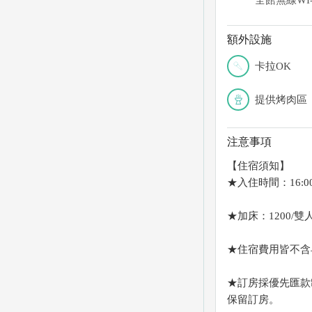
全館無線WI-
額外設施
卡拉OK
提供烤肉區
注意事項
【住宿須知】
★入住時間：16:0
★加床：1200/雙
★住宿費用皆不含
★訂房採優先匯款
保留訂房。