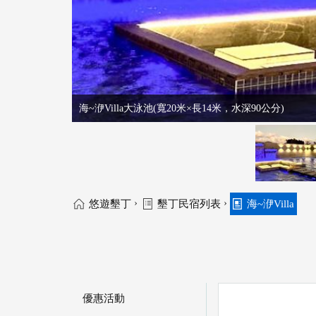
海~洢Villa大泳池(寬20米×長14米，水深90公分)
›
›
悠遊墾丁
墾丁民宿列表
海~洢Villa
優惠活動