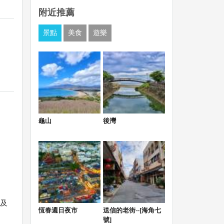
附近推薦
景點
美食
遊樂
龜山
後灣
及
恆春週日夜市
送信的老街--[海角七
號]