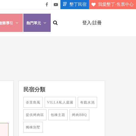
墾丁民宿
我愛墾丁-售票中心
悠遊
悠遊
墾丁
墾丁
登入/註冊
遊樂導引
熱門單元
粉絲
影片
團
介紹
民宿分類
峇里島風
VILLA私人庭園
有戲水池
提供烤肉區
包棟主題
烤肉BBQ
獨棟別墅