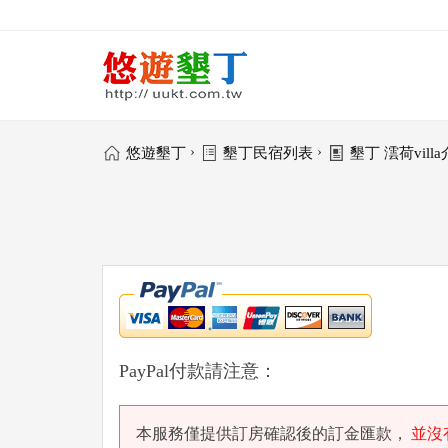
›
›
悠遊墾丁
墾丁民宿列表
墾丁 澐荷vill
PayPal付款請注意：
本服務僅提供訂房確認後的訂金匯款，
並沒