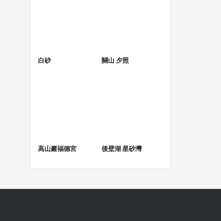
白砂
關山 夕照
高山巖福德宮
後壁湖 星砂灣