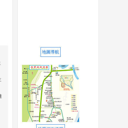
地圖導航
生
主
連