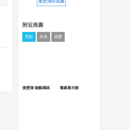
後壁湖街道圖
附近推薦
景點
美食
遊樂
後壁湖 遊艇碼頭
瓊麻展示館