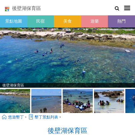
後壁湖保育區
景點地圖
民宿
美食
遊樂
熱門
後壁湖保育區
›
›
悠遊墾丁
墾丁景點列表
後壁湖保育區