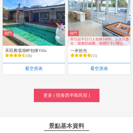
熱門
熱門
即日起平日15人包棟14999。入住只要
在：臉書粉絲團、地標打卡(2擇1) 享
有超值優惠~
禾田農場湖畔包棟Villa
一米拾光
(58)
(15)
看空房表
看空房表
更多 [ 恆春西半島民宿 ]
景點基本資料