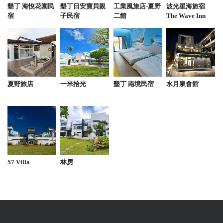
墾丁 海悅花園民
墾丁日安寶貝親
工業風旅店-夏野
波光星海旅宿
宿
子民宿
二館
The Wave Inn
夏野旅店
一米拾光
墾丁 南境民宿
水月泉會館
57 Villa
林房