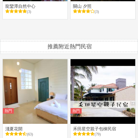
龍鑾潭自然中心
關山 夕照
(3)
(3)
推薦附近熱門民宿
熱門
熱門
淺夏花開
禾田星空親子包棟民宿
(63)
(79)