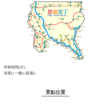
停留時間(分)：
深度() 一般() 趕場()
景點位置