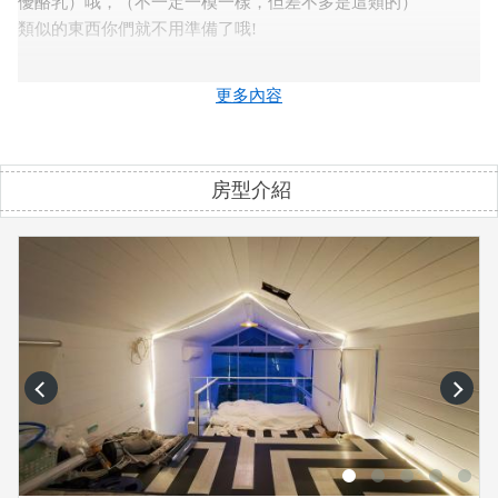
優酪乳）哦，（不一定一模一樣，但差不多是這類的）
類似的東西你們就不用準備了哦!
『關於烤肉』
更多內容
我們有活動的烤肉架，另也有遮雨棚，下雨天也可以烤肉， 烤
肉需要自己準備的東西是食材，木炭，烤網，烤夾，鋁箔， 不
太會升火的還要自行準備噴火槍。
房型介紹
也有配合的烤肉食材廠商，如果需要再問我， 廠商會把食材送
過來，有問題歡迎再問我。
ps.我們也是寵物友善的民宿，衹要您 遵守規定，我們不會加收
清潔費哦!
ps.早餐供應與詳細房型配置，請您與民宿連繫或+LINE詢問，
謝謝!
prev
next
歡迎加入ＦＢ粉絲專頁預約訂房↓↓
Https://www.facebook.com/share/1BB97zv32c/