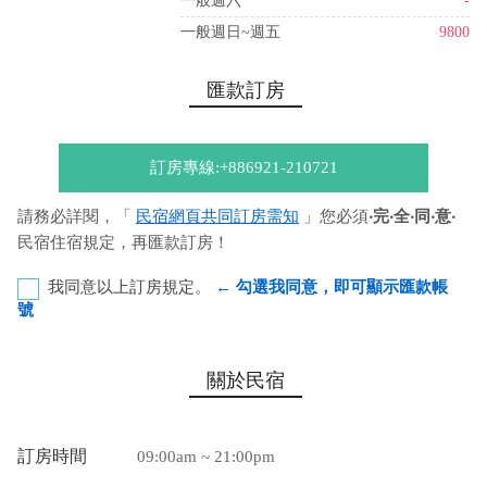
一般週六
-
一般週日~週五
9800
匯款訂房
訂房專線:+886921-210721
請務必詳閱，「
民宿網頁共同訂房需知
」您必須
‧完‧全‧同‧意‧
民宿住宿規定，再匯款訂房！
我同意以上訂房規定。
← 勾選我同意，即可顯示匯款帳
號
恆春郵局 代號：700 局號：0071430 帳號：0619382 戶
關於民宿
名：張桀瑋
您也可以利用這幾個常用的網路ATM匯款： [
郵局ATM
]、 [
彰銀
訂房時間
09:00am ~ 21:00pm
ATM
]、 [
一銀ATM
]