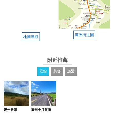
滿洲街道圖
地圖導航
附近推薦
景點
美食
遊樂
滿州牧草
滿州十月賞鷹