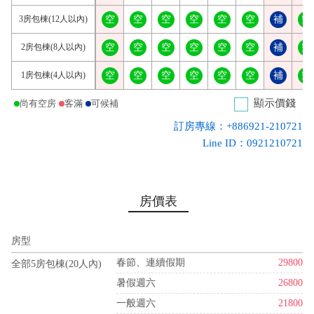
3房包棟(12人以內)
空
空
空
空
空
空
補
空
2房包棟(8人以內)
空
空
空
空
空
空
補
空
1房包棟(4人以內)
空
空
空
空
空
空
補
空
顯示價錢
尚有空房
客滿
可候補
訂房專線：+886921-210721
Line ID：0921210721
房價表
房型
春節、連續假期
29800
全部5房包棟(20人內)
暑假週六
26800
一般週六
21800