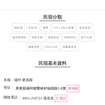
民宿分類
簡約風
卡拉OK
麻將
VILLA私人庭園
有游泳池
提供烤肉區
包棟主題
寵物友好
烤肉BBQ
親子主題
獨棟別墅
ENGLISH
周圍風景美
民宿基本資料
名稱：滿州 樂逃園
地址：
屏東縣滿州鄉響林村福德路2-8號
看地圖
聯絡電話：
0921-210721 張先生
打電話