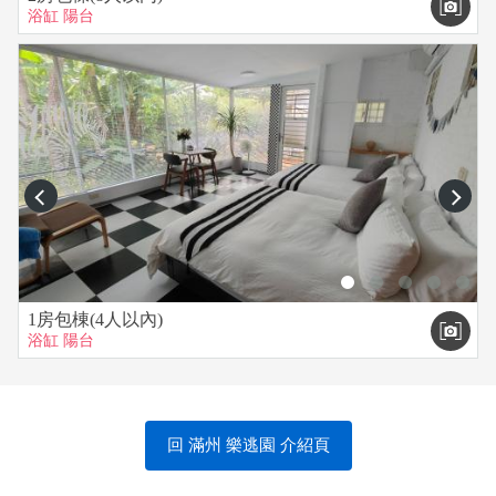
浴缸
陽台
prev
next
1房包棟(4人以內)
浴缸
陽台
回 滿州 樂逃園 介紹頁