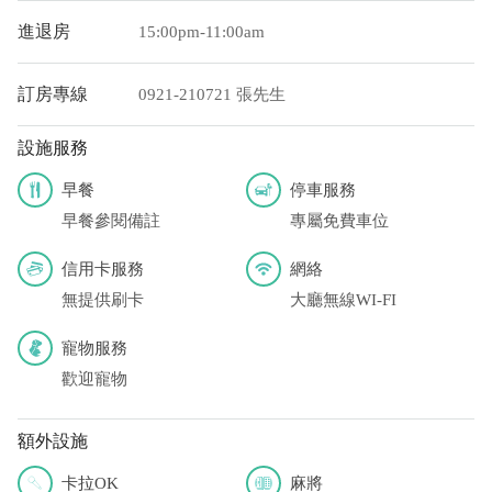
(以上三個銀行網路ATM只是方便網友直接連結，並不代表民
進退房
15:00pm-11:00am
宿有提供該銀行匯款帳號喔。) 匯入任何款項後，請記得與業者
連絡喔！
訂房專線
0921-210721 張先生
設施服務
早餐
停車服務
早餐參閱備註
專屬免費車位
信用卡服務
網絡
無提供刷卡
大廳無線WI-FI
寵物服務
歡迎寵物
額外設施
卡拉OK
麻將