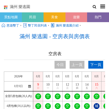
滿州 樂逃園
景點地圖
民宿
美食
遊樂
熱門
›
›
›
悠遊墾丁
墾丁民宿列表
滿州 樂逃園介紹
滿州 樂逃園 - 空房表與房價表
空房表
今日
上一頁
下一頁
2026年
8月
8月
8月
8月
8月
8月
8月
8月
9
10
11
12
13
14
15
16
日
一
二
三
四
五
六
日
全部5房包棟(20人內)
空
空
空
空
空
空
空
空
4房包棟(16人以內)
空
空
空
空
空
空
補
空