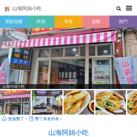
山海阿娟小吃
景點地圖
民宿
美食
遊樂
熱門
山海阿娟小吃
›
›
悠遊墾丁
墾丁美食列表
山海阿娟小吃