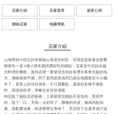
店家介紹
店家菜單
遊客心得
聯絡店家
地圖導航
店家介紹
山海阿娟小吃位於恆春鎮山海里的村莊，而我也是衝著這家餐
館來吃一道 #連小朋友都誇讚好吃的鍋貼，這家是中式結合越
式料理的餐館，進到店裡一看發現也有好多潛水客會光顧的地
方，價格相當平價，問了老闆原來他們已經在地開業至今20幾
年了，菜單上的項目很多，不只賣餐點，還有好多種手搖飲
料，環境很乾淨，用餐也非常舒適喔。
特定點了鍋貼及炒板條，上菜後發現鍋貼不是煎的，而是炸
的，咬了一口，天啦~~太好吃了，酥脆的外皮，豬肉內餡加
蔥，搭配醬油膏，味道整體太美味了，而且咬下去還有湯汁溢