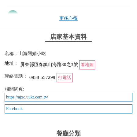
2025-12-05 13:25:54
更多心得
小漁村 美食 什麼都賣 份量算大 物超所值 好吃
店家基本資料
from google
名稱：山海阿娟小吃
2025-11-08 14:36:22
地址：
屏東縣恆春鎮山海路80之3號
看地圖
整理完萬里桐古道後，大家來到山海社區內的阿娟小
聯絡電話：
0958-557299
吃，中午時分人潮熱鬧，等了一會，牛肉河粉不錯，
打電話
春捲與蛤蜊湯也還行，是社區內的用餐好據點。
相關網頁:
https://ajxc.uukt.com.tw
from google
Facebook
2025-11-08 14:36:22
整理完萬里桐古道後，大家來到山海社區內的阿娟小
餐廳分類
吃，中午時分人潮熱鬧，等了一會，牛肉河粉不錯，