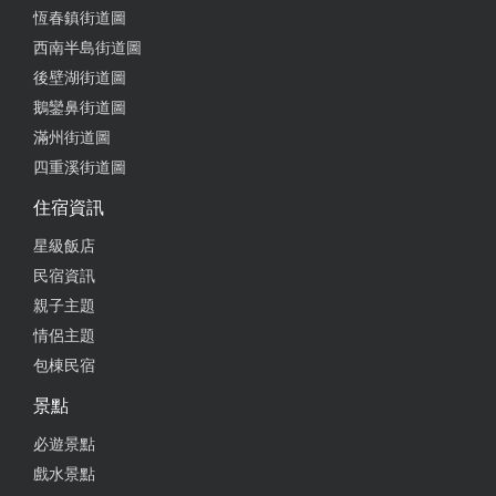
恆春鎮街道圖
日後會再光顧的店
西南半島街道圖
from google
後壁湖街道圖
鵝鑾鼻街道圖
滿州街道圖
2025-04-21 14:34:44
四重溪街道圖
直接掃桌上QR Code就能線上點餐、行動支付(支援街
住宿資訊
口支付、LINE Pay)，實在方便。 餐廳內有冷氣、桌
面乾淨不沾黏、廁所乾淨，實在很推。 PS. 我平日來
星級飯店
的，沒有遊客人擠人。
民宿資訊
from google
親子主題
情侶主題
包棟民宿
2025-04-04 19:06:02
景點
來墾丁不要再去給人家薛了 這邊吃的營養均衡 東西
又給的多 重點價位很親民
必遊景點
戲水景點
from google