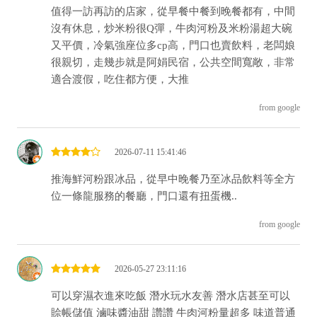
值得一訪再訪的店家，從早餐中餐到晚餐都有，中間
沒有休息，炒米粉很Q彈，牛肉河粉及米粉湯超大碗
又平價，冷氣強座位多cp高，門口也賣飲料，老闆娘
很親切，走幾步就是阿娟民宿，公共空間寬敞，非常
適合渡假，吃住都方便，大推
from google
2026-07-11 15:41:46
推海鮮河粉跟冰品，從早中晚餐乃至冰品飲料等全方
位一條龍服務的餐廳，門口還有扭蛋機..
from google
2026-05-27 23:11:16
可以穿濕衣進來吃飯 潛水玩水友善 潛水店甚至可以
賒帳儲值 滷味醬油甜 讚讚 牛肉河粉量超多 味道普通