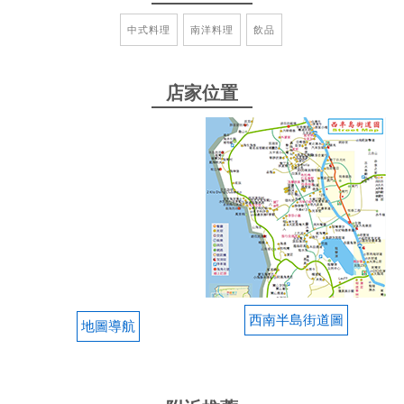
春捲與蛤蜊湯也還行，是社區內的用餐好據點。
中式料理
南洋料理
飲品
from google
店家位置
2025-10-25 20:29:37
路邊就可以停車，炒飯炒麵價格不貴$75份量十足。
炒飯好吃❤️ 綜合滷味分很多價格，小家庭也能輕鬆食
用 可以直接掃碼點餐，linepay付款，超級方便
from google
2025-10-12 19:43:03
在山海小漁村，從早餐營業到晚餐，餐廳非常乾淨明
西南半島街道圖
地圖導航
亮整齊，還能Line點餐付費，最喜歡豬排蛋餅及鍋燒
系列，豬排蛋餅餅皮軟嫩，豬排微微醃漬，厚厚鹹香
好吃；鍋燒意麵是清新的沙茶口味，豐富的配料，早
餐來一碗，暖胃又暖心，店家還有賣手搖杯，可以滿