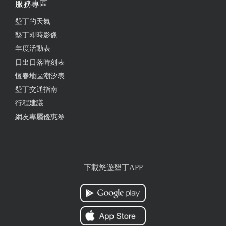
服務專區
價格便宜料實在，點的越南海鮮河粉用料豐富湯頭好
墾丁的天氣
喝，炸春捲是芋頭口味包著新鮮的生菜也很好吃
墾丁即時影像
from google
年度活動表
日出日落時刻表
恆春地區潮汐表
2024-12-10 23:37:14
墾丁交通指南
潛水友善店家，下山海上岸可以吃，東西都很好吃，
行程建議
五星好評
網友專屬優惠卷
from google
2024-07-11 14:48:43
下載悠遊墾丁APP
從海生館到墾丁的路上，從google 上找到這家小吃
店，全家給一致的好評，炒飯的鍋氣很香，越南海鮮
米粉湯頭鮮美，蔥油餅也超好吃。
from google