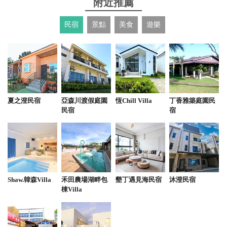
附近推薦
足觀光客的需求，非常推薦有來山海的遊客，一定要
來用餐
民宿
景點
美食
遊樂
from google
2025-10-10 19:52:43
從早餐到晚餐，中式到越式，線上點餐，好吃有會
夏之澄民宿
亞森川渡假庭園
恆Chill Villa
丁香雅築庭園民
飽，cp值佳。
民宿
宿
from google
2025-09-15 08:59:29
餐點還算可以都不難吃，排骨飯的醬汁感覺少了一點
Shaw.韓森Villa
禾田農場湖畔包
墾丁遇見海民宿
沐澄民宿
棟Villa
甜味，跟其他家吃過的比不太一樣，如果覺得海產吃
太多可以試試這個～～
from google