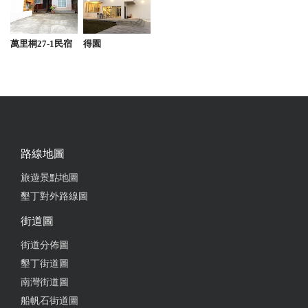
2025-08-16 20:05:49
萬里桐27-1民宿
得園
餐點便宜又大碗，用餐空間寬敞但沒開冷氣，所以吃
熱湯麵邊吃邊流汗，越南米線超大碗米線很多，但口
味改良比較台式。餐廳前廚房廁所都很乾淨衛生！
from google
路線地圖
2025-05-02 12:54:59
旅遊景點地圖
炒飯份量超多，蛤仔湯煮得粒粒飽滿，而且很新鮮，
墾丁對外路線圖
老闆娘親切又漂亮
街道圖
from google
街道分佈圖
墾丁街道圖
2025-04-22 18:21:01
南灣街道圖
船帆石街道圖
用料實在新鮮份量也不漏氣 炒飯好吃到忘了拍 墾丁