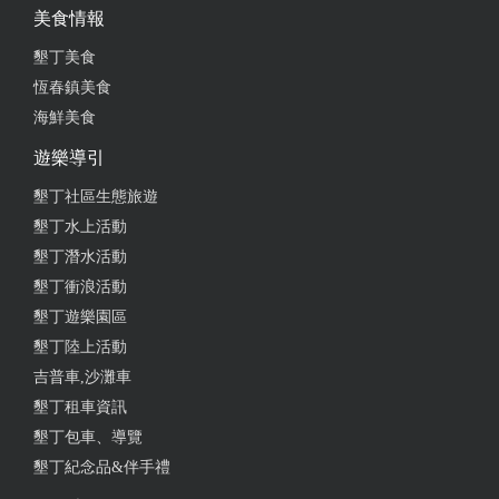
美食情報
墾丁美食
2025-03-31 15:29:08
恆春鎮美食
餐點份量足夠，炒飯、炒泡麵不錯吃，手機點餐，櫃
海鮮美食
檯付錢，越南咖啡也不錯，一喝撐到晚上都很有精神
遊樂導引
from google
墾丁社區生態旅遊
墾丁水上活動
2025-03-06 15:13:54
墾丁潛水活動
墾丁衝浪活動
不要看外觀不起眼，餐點令人大吃一驚！ 份量大、口
味好、選擇多～用餐時段大客滿！ 大家都推的蔥抓餅
墾丁遊樂園區
加蛋果然好吃到會想加點～ 海鮮河粉料也給很多，湯
墾丁陸上活動
頭清爽喝完不口渴的那種！整體味道好吃也耐吃
吉普車,沙灘車
墾丁租車資訊
from google
墾丁包車、導覽
墾丁紀念品&伴手禮
2025-01-23 18:35:00