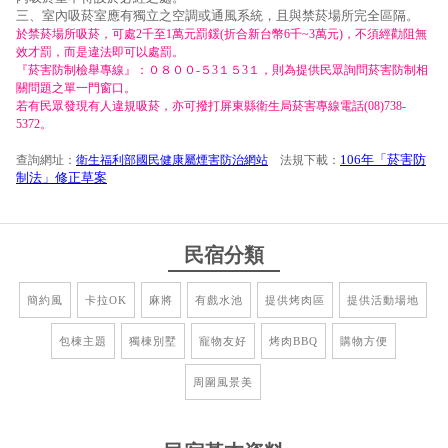
三、室內吸菸室應有獨立之空調或通風系統，且與禁菸場所完全區隔。
於禁菸場所吸菸，可處2千至1萬元罰鍰(折合新台幣6千~3萬元)，不須經勸阻無
效才罰，而是違法即可以處罰。
『菸害防制檢舉專線』：０８００-５3１５3１，則為提供民眾詢問菸害防制相
關問題之單一門窗口。
若有民眾發現有人違規吸菸，亦可撥打屏東縣衛生局菸害專線電話(08)738-
5372。
106年「菸害防
查詢網址：
衛生福利部國民健康屬煙害防治網站
法規下載：
制法」修正草案
民宿分類
簡約風
卡拉OK
麻將
有戲水池
提供烤肉區
提供活動場地
包棟主題
獨棟別墅
寵物友好
烤肉BBQ
購物方便
周圍風景美