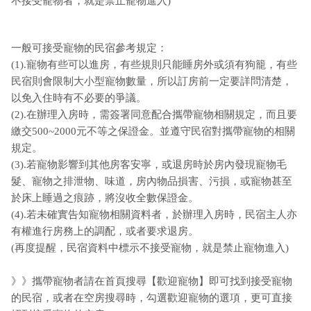
不接受寵物者，就是禁止寵物進入)
一般可接受寵物的民宿參考規定：
(1).寵物有些可以進房，有些規則只能睡房外或須有狗籠，有些
民宿則會限制大小型寵物數量，所以訂房前一定要詳問清楚，
以免入住時有不必要的爭議。
(2).在辦理入房時，需簽署同意配合攜帶寵物相關規定，而且要
繳交500~2000元不等之保證金。並遵守民宿對攜帶寵物的相關
規定。
(3).若寵物影響到其他房客安寧，或退房時於房內發現寵物毛
髮、寵物之排泄物、味道，房內物品損害、污損，或寵物甚至
於床上睡過之痕跡，將沒收全數保證金。
(4).若未確實告知寵物相關資料者，於辦理入房時，民宿主人亦
有權進行房務上的調配，或者要求退房。
(再度提醒，民宿資料中標示不接受寵物，就是禁止寵物進入)
》》攜帶寵物者請在首頁搜尋【歡迎寵物】即可找到接受寵物
的民宿，或者在空房搜尋時，勾選歡迎寵物的選項，更可直接