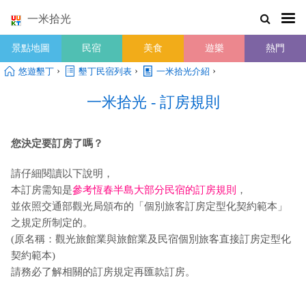
一米拾光
景點地圖
民宿
美食
遊樂
熱門
›
›
›
悠遊墾丁
墾丁民宿列表
一米拾光介紹
一米拾光 - 訂房規則
您決定要訂房了嗎？
請仔細閱讀以下說明，
本訂房需知是
參考恆春半島大部分民宿的訂房規則
，
並依照交通部觀光局頒布的「個別旅客訂房定型化契約範本」
之規定所制定的。
(原名稱：觀光旅館業與旅館業及民宿個別旅客直接訂房定型化
契約範本)
請務必了解相關的訂房規定再匯款訂房。