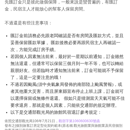
先匯訂金只是彼此做個保障，一般來說是蠻普遍的，有匯訂
金，民宿主人才能放心的幫客人保留房間。
不過還是有些注意事項：
匯訂金前請務必先跟老闆確認是否有房間及匯款方式，並且
妥善保留匯款單據 。匯款後務必要再跟民宿主人再確認一
次，方能完成訂房手續。
若因個人因素無法前來，最好於一星期以前通知，訂金雖然
無法退還，但通常可以保留三個月到一年不等，也可以轉給
親朋好友。但若臨時才通知無法前來，訂金可能就不予保留
了，這是一定要注意的哦！
不過若因颱風(須中央氣象局發佈的南部陸上颱風警報)，或
者其他重大災害，而且屏東縣宣布停止上班上課，訂金就可
以選擇保留或無條件退還。 假如只是猜測當天天氣可能不佳
要求退房，那就是個人因素，只能依交通部的規定辦理。
以下是交通部觀光局的旅館民宿退訂參考規定：
依照交通部觀光局106年7月21日，
觀宿字第1060600630號函
發布之[個別旅客訂房定型化契約範本(原名稱:觀光旅館業與旅館業及民宿個別