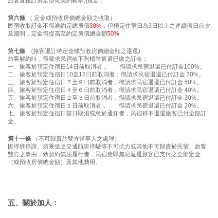
旅客直接訂房定型化契約範本)]規定：
第六條
（ 定金或預收房價總金額之收取）
民宿收取訂金不得逾約定總房價
30%
，但預定住宿日為3日以上之連續假日前夕
及期間，定金得提高至約定房價總金額
50%
第七條
(旅客退訂時定金或預收房價總金額之退還)
旅客解約時，得要求民宿依下列標準返還已繳之訂金：
一、旅客於預定住宿日14日前取消者， 得請求民宿退還已付訂金100%。
二、旅客於預定住宿日10至13日前取消者，得請求民宿退還已付訂金 70%。
三、旅客於預定住宿日７至９日前取消者，得請求民宿退還已付訂金 50%。
四、旅客於預定住宿日４至６日前取消者，得請求民宿退還已付訂金 40%。
五、旅客於預定住宿日２至３日前取消者，得請求民宿退還已付訂金 30%。
六、旅客於預定住宿日１日前取消者， 得請求民宿退還已付訂金 20%。
七、旅客於預定住宿日當日取消或怠於通知者，民宿得不退還旅客已付全部訂
金。
第十一條
（不可歸責於雙方當事人之處理）
因停班停課、須乘坐之交通航班停駛等不可抗力或其他不可歸責於民宿、旅客
雙方之事由，致契約無法履行者，民宿應即無息返還旅客已支付之全部定金
（或預收房價總金額）及其他費用。
五、關於加人：