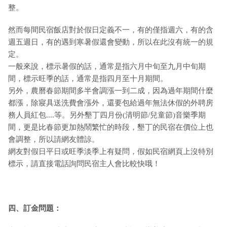
整。
然而每間民宿飯店對於假日定義不一，有的僅指週六，有的含
週五週日，有的遇到寒暑假還會變動，所以在此沒有統一的規
定。
一般來說，標示暑假的話，通常是指六月中旬至九月中旬期
間，標示旺季的話，通常是指四月至十月期間。
另外，農曆春節期間多半會調漲一到二成，因為過年期間什麼
都漲，除寢具送洗費會漲外，還要包給過年無法休假的外聘房
務人員紅包....等。另外墾丁四月份(清明節/兒童節)音樂季期
間，更是比春節更加熱鬧繁忙的時段，墾丁的民宿在價位上也
會調整，所以請網友體諒。
網友對假日平日或旺季淡季上有疑問，假如民宿網頁上沒特別
標示，請直接電話詢問民宿主人會比較快哦！
四、訂金問題：