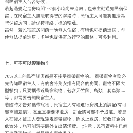
讓民宿主人苦苦等候 。
若超過規定進房時間1~2個小時尚未進房，也未主動通知民宿保
留，在民宿主人無法取得您的聯絡時，民宿主人可能將無法為
您保留房間，請保持聯絡手機的暢通。
當然，若民宿該房間前一晚無人住宿，有時也可提前進房，即
使無法提前進房，多半也提供寄放行李的服務，可多利用。
七、可不可以帶寵物？
70%以上的民宿飯店都是不接受攜帶寵物的。 攜帶寵物者務必
先告知民宿主人，有的會特別安排有陽台的房間。寵物不限大
型貓狗，只要攜帶近民宿動物，包含天竺鼠、鳥類、爬蟲類....
等，都需要告知民宿主人。
若臨時才告知攜帶寵物，民宿主人有權進行房務上的調配(有可
能需補差價)，甚至直接要求退房，訂金將可能不予退還。若是
入宿後才被主人發現違規攜帶寵物，除以上退房、沒收訂金的
處置外，您可能還要額外支出清潔費。 (注意，民宿資料中已經