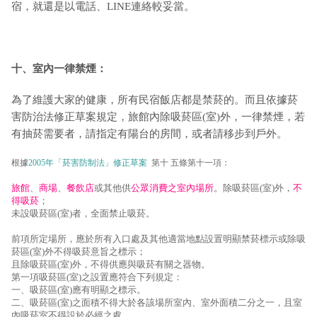
宿，就還是以電話、LINE連絡較妥當。
十、室內一律禁煙：
為了維護大家的健康，所有民宿飯店都是禁菸的。而且依據菸
害防治法修正草案規定，旅館內除吸菸區(室)外，一律禁煙，若
有抽菸需要者，請指定有陽台的房間，或者請移步到戶外。
根據
2005年「菸害防制法」修正草案
第十 五條第十一項：
旅館
、
商場
、
餐飲店
或其他供
公眾消費之室內場所
。除吸菸區(室)外，
不
得吸菸
；
未設吸菸區(室)者，全面禁止吸菸。
前項所定場所，應於所有入口處及其他適當地點設置明顯禁菸標示或除吸
菸區(室)外不得吸菸意旨之標示；
且除吸菸區(室)外，不得供應與吸菸有關之器物。
第一項吸菸區(室)之設置應符合下列規定：
一、吸菸區(室)應有明顯之標示。
二、吸菸區(室)之面積不得大於各該場所室內、室外面積二分之一，且室
內吸菸室不得設於必經之處。