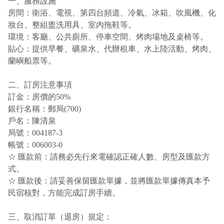
一、服務設施
房間：衛浴、電視、第四台頻道、冷氣、冰箱、吹風機、化
妝台、整組盥洗用具、室內拖鞋等。
環境：客廳、公共廁所、停車空間、烤肉場地及桌椅等。
貼心：提供早餐、礦泉水、代辦租車、水上陸活動、烤肉、
蘭嶼船票等。
二、訂房注意事項
訂金：房價的50%
銀行名稱：郵局(700)
戶名：陳清泉
局號：004187-3
帳號：006003-0
☆ 匯款前：請務必先行來電確認正確人數、房型及匯款方
式。
☆ 匯款後：請妥善保留匯款單據，並將匯款單據傳真本予
民宿核對，方能完成訂房手續。
三、取消訂單（退房）規定：