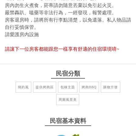
房內勿生火煮食，菸蒂請勿隨意丟棄以免引起火災。
嚴禁轟趴、嗑藥等非法行為，一經發現，報警處理。
房客退房時，請將所有行李點清楚，以免遺落。私人物品請
自行妥慎保管。
請愛護房內設施
請讓下一位房客都能跟您一樣享有舒適的住宿環境唷~
民宿分類
簡約風
提供烤肉區
包棟主題
烤肉BBQ
購物方便
周圍風景美
民宿基本資料