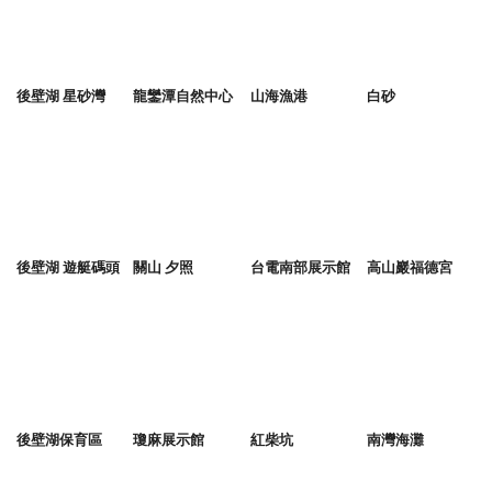
後壁湖 星砂灣
龍鑾潭自然中心
山海漁港
白砂
後壁湖 遊艇碼頭
關山 夕照
台電南部展示館
高山巖福德宮
後壁湖保育區
瓊麻展示館
紅柴坑
南灣海灘