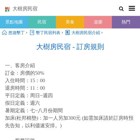
大樹房民宿
景點地圖
民宿
美食
遊樂
熱門
›
›
›
悠遊墾丁
墾丁民宿列表
大樹房民宿介紹
大樹房民宿 - 訂房規則
一、客房介紹
訂金：房價的50%
入住時間：15：00
退房時間：11：00
平日定義：周日~週四
假日定義：週六
暑期定義：七~八月份期間
加床(杜邦棉墊)：加一人另加300元 (如需加床請於訂房時預
先告知，以利儘速安排。)