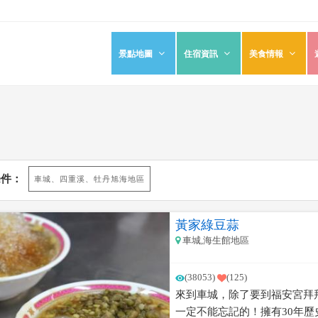
景點地圖
住宿資訊
美食情報
條件：
車城、四重溪、牡丹旭海地區
黃家綠豆蒜
車城,海生館地區
(38053)
(125)
來到車城，除了要到福安宮拜
一定不能忘記的！擁有30年