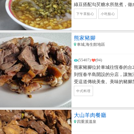
綠豆搭配勾芡糖水所熬煮，做
郁口感讓饕客們流連忘返，也
下午茶點心
小吃點心
要來嚐鮮的朋友們可要記得要
熊家豬腳
車城,海生館地區
(55407)
(94)
熊家豬腳位於車城往恆春的台
到恆春半島開設的分店，讓無
受這道傳統美食。美味的豬腳
本身美味的豬腳，電視本土劇
中式料理
大山羊肉餐廳
四重溪溫泉