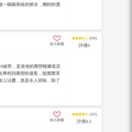
成一碗碗美味的挫冰，獨特的濃
因此每到假日總是高朋滿座，想
早點去排隊哦！
(608)
加入收藏
評價4
26線旁，是道地的萬巒豬腳老店
法專程到萬巒的遊客，能實際享
加上沾醬，真是令人回味。除了
的取景也讓這裡更加知名。
(363)
加入收藏
評價4.2