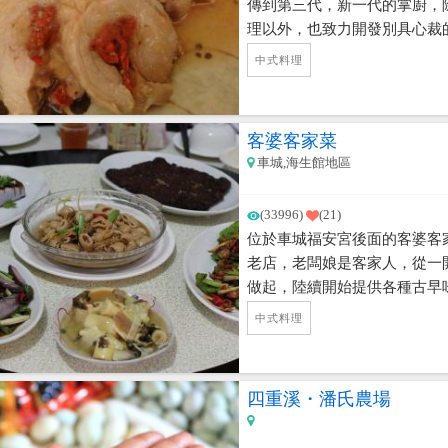
傳到第三代，新一代的掌廚，
理以外，也致力開發別具心裁
以平價實惠為主，山產也很新
中式料理
客婆客家菜
車城,海生館地區
(33996)
(21)
位於車城福安宮後面的客婆客
老店，老闆娘是客家人，從一
做起，陸續開始提供各種古早
味，吸引了許多慕名而來的饕
中式料理
封肉、鹹魚煎肉，都是招牌傳
不能錯過，微辣的口感十分下
四重溪・潘氏農場