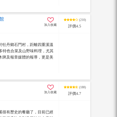
字被我疑惑的眼力看到了，於是
場的老闆娘：請問這跟恆春那家
：我是他的徒弟，她說新加坡老闆
館
(210)
親自教授給她，想吃新加坡肉骨
加入收藏
評價4.5
坡老闆夫妻依然定居在恆春，有
老闆親自製作(娘惹糕/摩摩喳喳/
吃又道地(完全是新加坡美食複製
於牡丹鄉石門村，距離四重溪溫
椰土司回家，老闆娘好親切又大方
許多特色合菜及山野味料理，尤其
一頓餐吃的很開心~ 推薦給大家來
木牌及報章媒體的報導，更是美
。對了~可以訂位、可以外帶。但
吃甜點類的可以先預訂喔！
(188)
加入收藏
評價4.7
溪很有歷史的餐廳了，目前已經