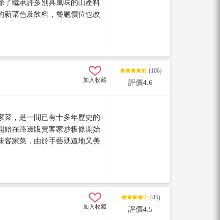
除了繼承許多別具風味的山產料
的新菜色及飲料，餐廳價位也改
鮮，讓餐廳更能永續經營。
(106)
加入收藏
評價4.6
家菜，是一間已有十多年歷史的
開始在路邊販賣客家炒粄條開始
味客家菜，由於手藝既道地又美
客，包含好吃的花生豆腐、梅干
統客菜，最經典的客家小炒更是
飯。
(85)
加入收藏
評價4.5