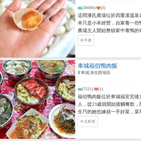
(30090)
(3)
這間潘氏農場位於四重溪溫泉
本只是小本經營，自家養一些
農場主人開始整頓家中養鴨的
生出健康好吃的鴨蛋，去產畜
伴手禮
手，他試著讓這些鴨子每天自
的野草，玩累了就自己走回農
們因此過得很快樂，所生出的
車城福伯鴨肉飯
味，有別於一般圈養的鴨子所
車城,海生館地區
蛋便開始聲名大噪，有名的吳
都是他們的鴨蛋喔！
(7521)
(1)
福伯鴨肉飯位於車城福安宮後
人，從23歲就開始接觸餐飲，
生巧的她也練就一手好菜，菜
丸、飯麵、羹湯、海鮮湯、臭豆
中式料理
大骨熬煮精華湯底，在每一碗
的清爽，麵條也是使用恆春當