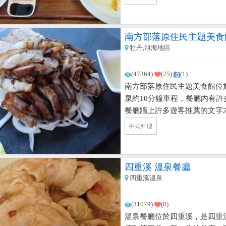
保力村莊裡閒晃時熟悉的招牌
我忐忑的心走了進去，問了在
店是同一家嗎?，老闆娘回答
南方部落原住民主題美食
夫妻在今年初把部份食譜秘方
牡丹,旭海地區
茶的客人有口福了，而且新加
些新加坡道地甜點一樣是新加坡
(47364)
(25)
(1)
咖椰土司....等)，真的超好
南方部落原住民主題美食館位
版)，離開前又外帶娘惹糕/咖
泉約10分鐘車程，餐廳內有
和我分享食物的故事，讓我這
餐廳牆上許多遊客推薦的文字
恆春旅遊順道安排美食行程喔
味的證明。
有時餐點會提前賣完，所以想
中式料理
四重溪 溫泉餐廳
四重溪溫泉
(31079)
(8)
溫泉餐廳位於四重溪，是四重