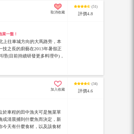
湯麵、蚵仔煎、東石鮮蚵湯麵、羹
(51)
來自嘉義東石新鮮又大顆的蚵
取消收藏
評價4.8
飯，還有旗魚肉丸湯也是必點，
的超誇張的，湯頭與恆春種植的
搭配店家自製辣椒醬味道更提
泡菜一盤！
一定要留一個胃吃當地的美食喔~
線北上往車城方向的大馬路旁，本
更換位置，前往用餐時請大家認福
技之長的廚藝在2013年暑假正
同料理(目前持續研發更多料理中)，
家鹹豬肉、脆皮雞、藥膳排骨
喔~
(34)
加入收藏
評價4.6
位於車程的田中漁夫可是無菜單
晚或清晨捕到什麼魚而決定，新
你今天有什麼食材，以及該食材
了之後再決定要如何點餐。為本