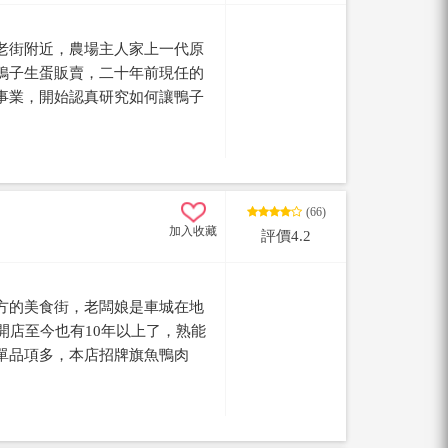
老街附近，農場主人家上一代原
鴨子生蛋販賣，二十年前現任的
事業，開始認真研究如何讓鴨子
班上了不少課，除了從飼料著
由地在溪邊玩耍、吃吃富含纖維
場，因為運動量充足，加上動物
鴨蛋不僅富含營養，也特別美
(66)
生出來的蛋，從此四重溪紅仁鴨
加入收藏
評價4.2
寶春麵包店的鳳凰酥裡的蛋黃就
方的美食街，老闆娘是車城在地
開店至今也有10年以上了，熟能
單品項多，本店招牌旗魚鴨肉
腐、小菜切盤....等菜色，使用
湯頭中都可以喝到那一口最鮮美
地製麵所配送，可以保存新鮮的