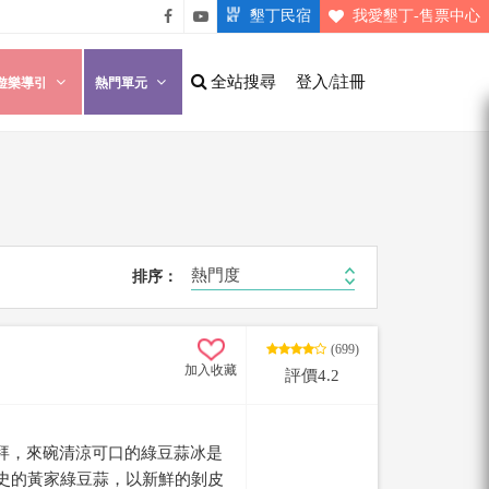
墾丁民宿
我愛墾丁-售票中心
悠遊
悠遊
墾丁
墾丁
全站搜尋
登入/註冊
遊樂導引
熱門單元
粉絲
影片
團
介紹
熱門度
排序：
(699)
加入收藏
評價4.2
拜，來碗清涼可口的綠豆蒜冰是
歷史的黃家綠豆蒜，以新鮮的剝皮