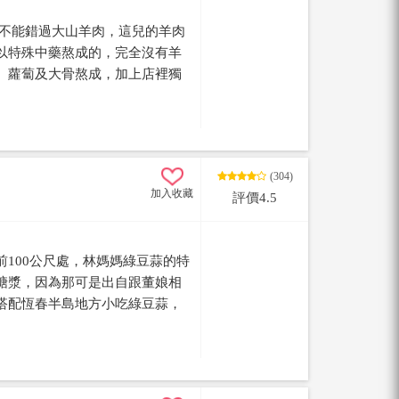
不能錯過大山羊肉，這兒的羊肉
以特殊中藥熬成的，完全沒有羊
、蘿蔔及大骨熬成，加上店裡獨
難怪店裡到了用餐時間總是座無
份羊肉火鍋哦！
(304)
加入收藏
評價4.5
100公尺處，林媽媽綠豆蒜的特
糖漿，因為那可是出自跟董娘相
搭配恆春半島地方小吃綠豆蒜，