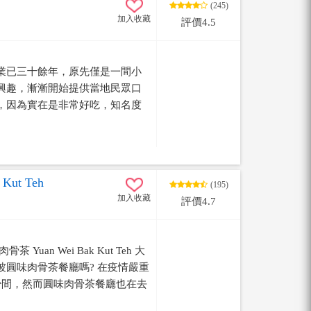
(245)
加入收藏
評價4.5
業已三十餘年，原先僅是一間小
興趣，漸漸開始提供當地民眾口
，因為實在是非常好吃，知名度
的美食小店，尤其招牌大滷麵和
的新鮮蔬菜，既健康又美味，來
每週六日還有限定的窯烤麵包和比
Kut Teh
(195)
加入收藏
評價4.7
uan Wei Bak Kut Teh 大
圓味肉骨茶餐廳嗎? 在疫情嚴重
少間，然而圓味肉骨茶餐廳也在去
到了....，無意中在純樸的車城