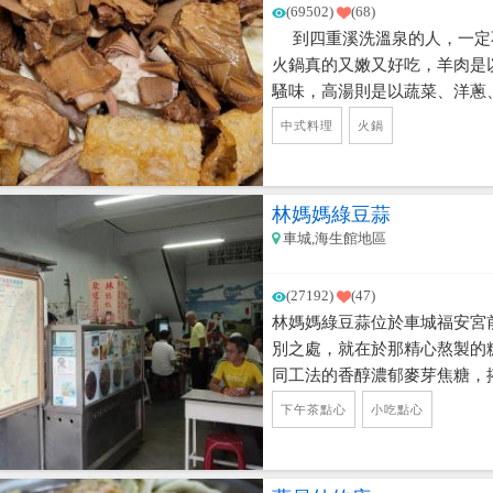
(69502)
(68)
到四重溪洗溫泉的人，一定
火鍋真的又嫩又好吃，羊肉是
騷味，高湯則是以蔬菜、洋蔥
特的沾醬，真的是美味無比，
中式料理
火鍋
虛席。 來到這兒別忘了來一
林媽媽綠豆蒜
車城,海生館地區
(27192)
(47)
林媽媽綠豆蒜位於車城福安宮前
別之處，就在於那精心熬製的
同工法的香醇濃郁麥芽焦糖，
真的是絕配。
下午茶點心
小吃點心