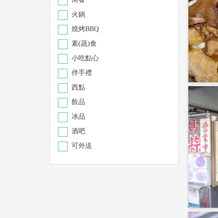
火鍋
燒烤BBQ
素(蔬)食
小吃點心
伴手禮
西點
飲品
冰品
酒吧
可外送