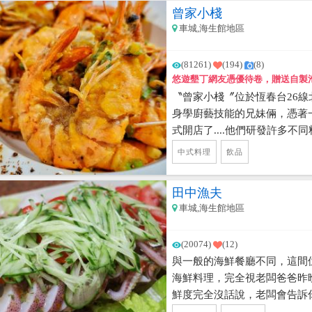
口感。 小編最推薦的是海鮮
曾家小棧
湯、鴨肉飯、紅糟燒肉飯，有
車城,海生館地區
仔，以及有古早味的香氣肉燥
跟拳頭一樣大的旗魚肉丸，真
(81261)
(194)
(8)
蘿蔔一起熬煮，鮮甜不油膩，
悠遊墾丁網友憑優待卷，贈送自製
升。有來車城福安宮的朋友們
〝曾家小棧〞位於恆春台26
▲因美食街店面每2年不定時
身學廚藝技能的兄妹倆，憑著一
伯招牌喔~
式開店了....他們研發許多不
有自製泡菜、招牌東坡肉、客
中式料理
飲品
湯....等都是絕佳必點的好菜色
田中漁夫
車城,海生館地區
(20074)
(12)
與一般的海鮮餐廳不同，這間
海鮮料理，完全視老闆爸爸昨
鮮度完全沒話說，老闆會告訴
適合以哪些方式處理，顧客聽