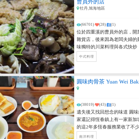
曹員外的店
牡丹,旭海地區
(66701)
(28)
(1)
位於四重溪的曹員外的店，開
雜貨店，後來因為老闆夫婦的
味獨特的川菜料理與各式快炒
漸開，成為了饕客們口耳相傳
中式料理
羊肉爐，使用了大量自行種植
到此地可別錯過這間店囉！ 
薩，好香好吃，10:30出爐。
圓味肉骨茶 Yuan Wei Bak 
(38019)
(43)
(1)
遺失後又找回想念的味道 圓味肉骨茶 Y
家還記得恆春鎮上有一家新加坡
的這2年多恆春服務業收了不
年忍痛退休了。但在最近被我找
南洋料理