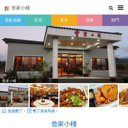
曾家小棧
景點地圖
民宿
美食
遊樂
熱門
曾家小棧
›
›
悠遊墾丁
墾丁美食列表
曾家小棧