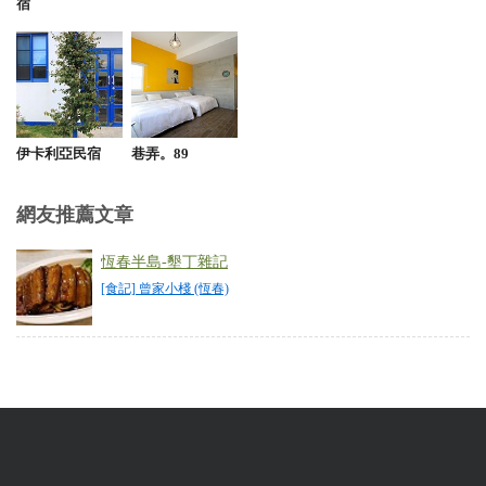
燙口，豆腐放久吸了湯汁會太鹹。脆皮雞外酥內嫩多
宿
汁，涼拌過貓冰涼鮮嫩脆口，整體來說是好吃的。
from google
2025-10-26 14:46:45
伊卡利亞民宿
巷弄。89
假晚上來訪，沒有預訂等了約15分鐘入座， 接待人員
很有效率詢問是否接受併桌後， 就寫了菜單等待入
網友推薦文章
座， 點了招牌的嫩煎干貝跟招牌脆皮雞， 還有油菜
跟涼筍沙拉，蔬菜正常水平， 但招牌脆皮雞跟嫩煎干
恆春半島-墾丁雜記
貝非常出色， 完全沒有因為人多而降低品質， 擺盤
[食記] 曾家小棧 (恆春)
跟口味都非常有水平， 嫩煎干貝本身已有醬汁，還附
上芥末醬油， 表皮微焦內裡多汁，一盤有八塊， 因
為是晚上所以才點這個，量比較少。 脆皮雞的份量就
非常足夠， 兩個小朋友讚不絕口， 肉質非常新鮮，
雞皮脆而不油， 有來的朋友建議一定要點， 總體是
非常值得回訪的好店。