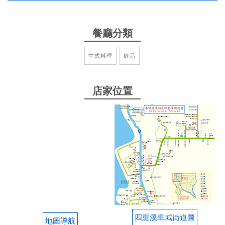
好，有來車城的話會再來吃的
from google
餐廳分類
中式料理
飲品
2025-12-23 13:05:12
第一次到訪 脆皮雞有讓我驚豔到 總體來說 好吃 ！！
店家位置
from google
2025-11-26 15:16:15
曾家小棧 - 墾丁合菜的美味首選！ ⭐⭐⭐⭐ ​來到墾丁，
絕對不能錯過這家超人氣的曾家小棧！我們一行人點
了4000元合菜，每一道都表現出色，份量足、口味
好，不愧是網上推薦的合菜餐廳。 ​脆皮雞 (港式脆皮
雞)：真的名不虛傳，外皮超級酥脆，雞肉卻依然保有
鮮嫩多汁，即使是雞胸肉也不乾柴，蘸點椒鹽或醬汁
四重溪車城街道圖
地圖導航
都很美味，推薦必點！ ​東坡肉 (筍乾東坡肉)：肥瘦適