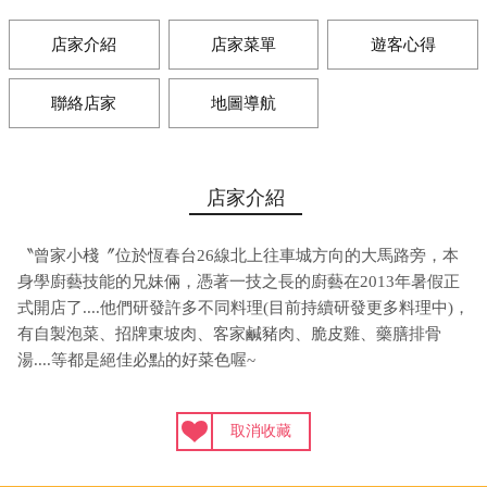
店家介紹
店家菜單
遊客心得
聯絡店家
地圖導航
店家介紹
〝曾家小棧〞位於恆春台26線北上往車城方向的大馬路旁，本
身學廚藝技能的兄妹倆，憑著一技之長的廚藝在2013年暑假正
式開店了....他們研發許多不同料理(目前持續研發更多料理中)，
有自製泡菜、招牌東坡肉、客家鹹豬肉、脆皮雞、藥膳排骨
湯....等都是絕佳必點的好菜色喔~
取消收藏