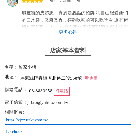
2026-02-24 08:53:20
脆皮雞的皮超脆，真的是必點的招牌 我自己很愛他們
的口水雞，又麻又香，喜歡吃辣的可以吃吃看 還有豬
腳也豪好吃！！！ 小朋友來坐不住可以帶他們去外面
更多心得
看動物打發時間
from google
店家基本資料
2026-02-20 20:55:32
名稱：曾家小棧
地址：
「脆皮雞」500元果然是招牌菜，必點，吃起來很像
屏東縣恆春鎮省北路二段558號
看地圖
頂呱呱炸雞
聯絡電話：
08-8880958
打電話
from google
電子信箱：ji3xo@yahoo.com.tw
相關網頁:
2026-01-15 20:57:30
https://cjxz.uukt.com.tw
停車方便 服務超好 脆皮雞肉超脆超好吃，必
Facebook
點！！！宮保皮蛋也很好吃 還有冷筍讚，用餐氣氛很