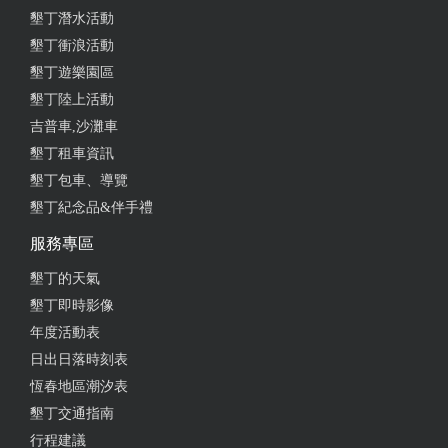
墾丁潛水活動
from google
墾丁衝浪活動
墾丁遊樂園區
2025-09-17 18:24:24
墾丁陸上活動
吉普車,沙灘車
今天中午特地從高雄殺到恆春 就為了買泰式奶茶，順
便吃飯 結果老闆娘說最近太忙了，沒時間煮 想說問
墾丁租車資訊
問看能不能宅配 結果老闆為了幫我們省運費 竟然說
墾丁包車、導覽
要現煮，讓我們帶回去 還請我們喝一瓶冬瓜檸檬 怎
墾丁紀念品&伴手禮
麼會有這麼好的店家啦 東西好吃，又佛心，大大推❤️
服務專區
❤️❤️
墾丁的天氣
from google
墾丁即時影像
年度活動表
2025-09-05 00:58:06
日出日落時刻表
恆春地區潮汐表
去完海生館肚子好餓 立馬看評論不錯來用餐 果然用
墾丁交通指南
餐時間客人一直進來！ 但是出餐速度也很快 用餐時
間大約1小時 超愛招牌脆皮雞皮酥酥脆脆的肉質軟嫩
行程建議