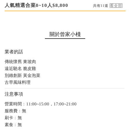
人氣精選合菜8~10人$8,800
共有11道
關於曾家小棧
業者的話
傳統懷舊 東坡肉
遠近馳名 脆皮雞
別緻創新 黃金泡菜
古早風味料理
注意事項
營業時間﹕11:00~15:00，17:00~21:00
服務費﹕無
刷卡﹕無
素食﹕無