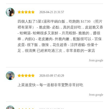
2026-04-21 21:31:57
四個人點了5菜1湯和半鍋白飯，吃飽飽 $1730 （照片
裡有菜單） - 脆皮雞- 必點，真的是好吃，皮超脆又香
- 蛤蜊湯- 蛤蜊很多又新鮮 - 月亮蝦餅- 脆脆的，醬很
棒，內餡Q - 老皮嫩肉- 外脆內嫩，配飯很可以 - 宮保
皮蛋- 很下飯，微辣，花生超香 - 涼拌過貓- 份量十
足，很清爽 已經來吃過三次，非常喜歡的一家店
from google
2026-03-09 17:43:29
上菜速度快～每一道都非常驚艷非常好吃
from google