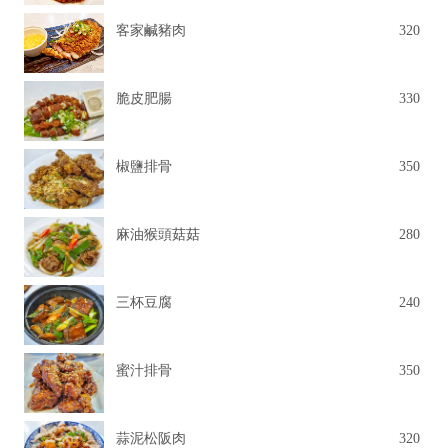
客家鹹豬肉
320
脆皮肥腸
330
椒鹽排骨
350
麻油猴頭菇菇
280
三杯豆腐
240
蜜汁排骨
350
蒜泥松阪肉
320