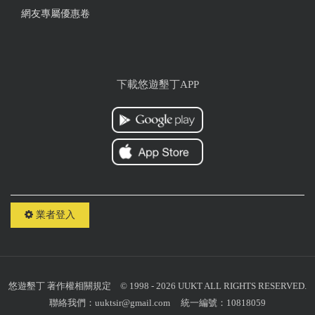
多汁 下次有機會一定還要再回來吃
網友專屬優惠卷
from google
2025-08-10 15:38:41
下載悠遊墾丁APP
每次來墾丁都會想來吃 因為環境很舒服 冷氣很涼 服
務很親切 廁所跟用餐環境都很乾淨 當然主角是餐點
都能符合全家人的口味 不油膩 口味適中、很適合來
墾丁旅遊的時候安排用餐 不論2個人還是10個人 都適
合、價格也很平價透明 內有超大的停車場免收費 #推
一個
業者登入
from google
2025-08-02 22:33:22
悠遊墾丁
著作權相關規定
© 1998 - 2026 UUKT ALL RIGHTS RESERVED.
超級好吃 超級驚艷！！ 食材很新鮮 每一道都很好吃
聯絡我們：
uuktsir@gmail.com
統一編號：10818059
連白飯都很好吃 (已經很久沒吃兩碗飯的我