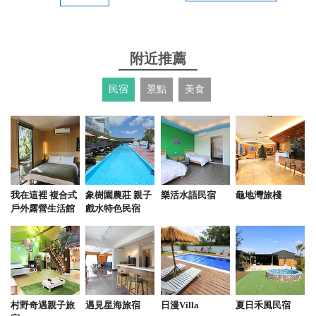
中，燉煮得軟嫩入味，搭配古早味筍乾，鹹香下飯，
醬汁濃郁，讓人忍不住多吃一碗白飯。 ​清蒸魚 (清蒸
鱸魚)：魚肉鮮嫩細膩，簡單的清蒸更能吃出海鮮的鮮
附近推薦
甜，搭配薑絲和蔥絲，風味絕佳。 ​其他海鮮/熱炒：川
燙鮮蝦新鮮甜美，涼拌中卷Q彈開胃，三杯杏鮑菇
民宿
景點
美食
（或類似熱炒）香氣十足，搭配熱騰騰的白飯非常對
味。 ​用餐環境寬敞明亮，雖然生意非常好，上菜速度
卻非常快。建議假日或用餐時段一定要提早訂位，以
免久候。唯一要注意的是，人多時用餐會比較熱鬧嘈
雜，且熱門時段可能會有用餐時間限制。 ​總體來說，
曾家小棧的料理水準很高，CP值不錯，是家庭聚餐或
我在這裡 複合式
象樹園農莊 親子
樂活水語民宿
龜地灣旅棧
多人合菜的絕佳選擇！ ​ 戶外停車場還有小動物可以看
戶外露營生活館
戲水特色民宿
from google
2025-11-10 23:50:42
中午收客只到14:00前，老皮嫩肉要趁熱吃，但要小心
村野奇遇親子旅
遇見星海旅宿
日漫Villa
夏日禾風民宿