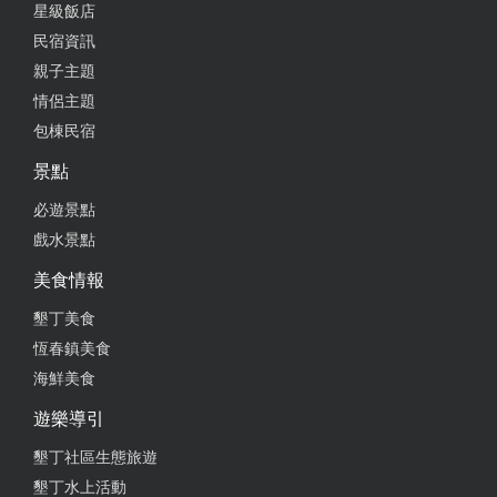
星級飯店
from google
民宿資訊
親子主題
2025-09-20 19:48:59
情侶主題
包棟民宿
每次過來墾丁，都會想回訪來吃的店家。。。 因為這
裡的環境～ 乾淨，也很舒服 。。。 尤其是冷氣～真
景點
的是夠涼。。。 服務態度也很熱情親切。。。 這裡
必遊景點
的～烤雞、東坡肉～ 真的是必點的料理。。。 每次
戲水景點
到墾丁前，我們的用餐首選。。。 記得要先訂
位。。。 這裡的出餐速度～ 真的是也很快。。。 超
美食情報
愛這裡的招牌～ 脆皮雞～ 整體表現得～皮炸到酥酥
墾丁美食
脆脆的。。。 雞肉的肉質～軟嫩多汁。。。 吃飽
恆春鎮美食
後，還能到停車場後方～ 看山羊與浣熊。。。 這裡
的料理～ 每道餐點的口味～都算是不錯。。。 尤其
海鮮美食
是脆皮雞～皮脆肉嫩。。。 尤其是這裡的 廁所～ 乾
遊樂導引
淨衛生。。。 這裡的餐點 ～ 整體表現得不油膩
。。。 口味不錯。。。 很適合來墾丁旅遊時，安排
墾丁社區生態旅遊
用餐。。。
墾丁水上活動