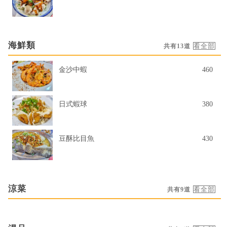
海鮮類
共有13道
金沙中蝦
460
日式蝦球
380
豆酥比目魚
430
涼菜
共有9道