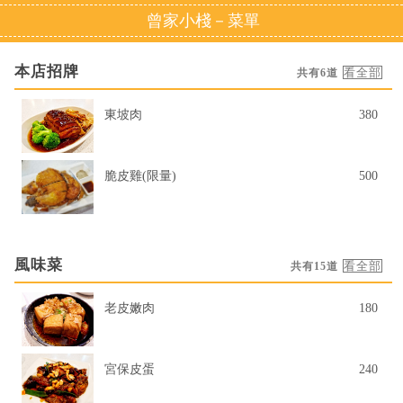
曾家小棧－菜單
本店招牌
共有6道
東坡肉
380
脆皮雞(限量)
500
風味菜
共有15道
老皮嫩肉
180
宮保皮蛋
240