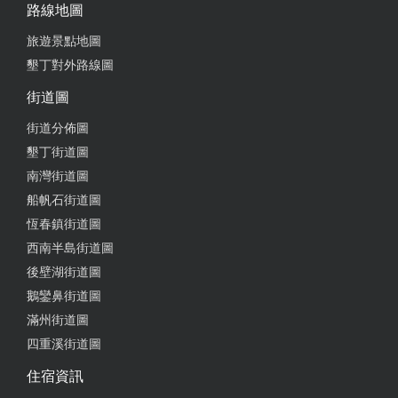
from google
路線地圖
旅遊景點地圖
2025-10-22 00:51:36
墾丁對外路線圖
好吃
街道圖
from google
街道分佈圖
墾丁街道圖
南灣街道圖
2025-10-18 14:24:08
船帆石街道圖
脆皮雞真的讚 東坡肉超軟嫩 冷泡茶也好喝 上菜速度
恆春鎮街道圖
非常快 停車很方便
西南半島街道圖
後壁湖街道圖
from google
鵝鑾鼻街道圖
滿州街道圖
2025-10-13 16:58:46
四重溪街道圖
20251010 午餐 有夠大的停車區，餐點好吃。 圖片為
住宿資訊
202510的4000元合菜。