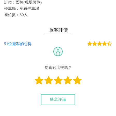
訂位﹕暫無(現場候位)
停車場﹕免費停車場
座位數﹕80人
旅客評價
51位遊客的心得
您喜歡這裡嗎？
撰寫評論