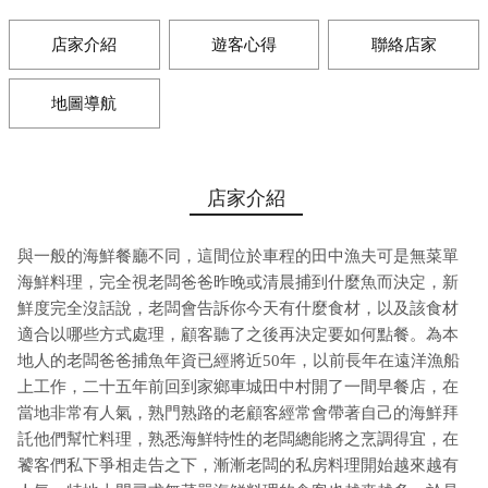
店家介紹
遊客心得
聯絡店家
地圖導航
店家介紹
與一般的海鮮餐廳不同，這間位於車程的田中漁夫可是無菜單
海鮮料理，完全視老闆爸爸昨晚或清晨捕到什麼魚而決定，新
鮮度完全沒話說，老闆會告訴你今天有什麼食材，以及該食材
適合以哪些方式處理，顧客聽了之後再決定要如何點餐。為本
地人的老闆爸爸捕魚年資已經將近50年，以前長年在遠洋漁船
上工作，二十五年前回到家鄉車城田中村開了一間早餐店，在
當地非常有人氣，熟門熟路的老顧客經常會帶著自己的海鮮拜
託他們幫忙料理，熟悉海鮮特性的老闆總能將之烹調得宜，在
饕客們私下爭相走告之下，漸漸老闆的私房料理開始越來越有