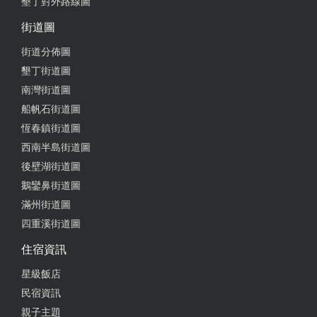
墾丁對外路線圖
的客人居然比我們先上菜 店家給我的理由是 “照順序”
街道圖
我回她：旁邊兩桌比我們晚來半小時 比我們先上菜欸
她又接著說：你們點的高麗菜要炒比較久！！！！！
街道分佈圖
真是吃了一肚子火 從入店到第一盤高麗菜上桌 一小
墾丁街道圖
時！！！
南灣街道圖
船帆石街道圖
恆春鎮街道圖
2020-11-23 22:49:10
西南半島街道圖
貨鮮價實，老闆親切
後壁湖街道圖
鵝鑾鼻街道圖
from google
滿州街道圖
四重溪街道圖
2020-11-18 08:17:46
住宿資訊
The boss is very kind, the things are delicious.
星級飯店
from google
民宿資訊
親子主題