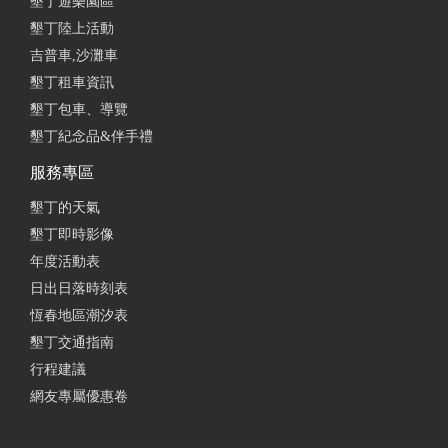
墾丁遊樂園區
2020-03-15 12:02:38
墾丁陸上活動
吉普車,沙灘車
價錢合理
墾丁租車資訊
from google
墾丁包車、導覽
墾丁紀念品&伴手禮
2019-12-01 07:47:28
服務專區
在地人外出的風味早餐，味增湯，每天不同海魚，聽
墾丁的天氣
說老闆都自己出海捕魚煮給客人吃唷
墾丁即時影像
年度活動表
from google
日出日落時刻表
恆春地區潮汐表
2019-08-13 07:19:32
墾丁交通指南
好吃又便宜
行程建議
網友專屬優惠卷
from google