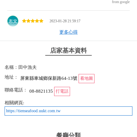
from google
2023-01-28 21:59:17
更多心得
進去吃早餐，老闆，收銀員，二位都很親切的待人
from google
店家基本資料
2022-10-27 21:36:30
名稱：田中漁夫
去早餐店⏱9:58跟我講說他休息了 轉來這裡吃早午餐
地址：
屏東縣車城鄉保新路64-13號
看地圖
from google
聯絡電話：
08-8821135
打電話
相關網頁:
2022-08-09 16:10:07
https://tienseafood.uukt.com.tw
遠離塵囂的味道，肉燥飯特別
from google
餐廳分類