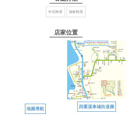
中式料理
海鮮料理
2022-04-05 06:21:24
30元炒麵（搭上老闆自己炒的辣椒超好吃）＋一塊鮮
魚＋一大塊蔥蛋＋1碗白飯＋1碗味噌湯（滿滿的油豆
店家位置
腐、嫩豆腐，用料不手軟），這樣才100元，CP值超
高
from google
2022-01-12 04:12:51
平價又好吃，充滿在地人情味，魚好新鮮
from google
四重溪車城街道圖
地圖導航
2021-10-08 17:49:59
價位非常實惠，大概是便當價格的一半左右，可以吃