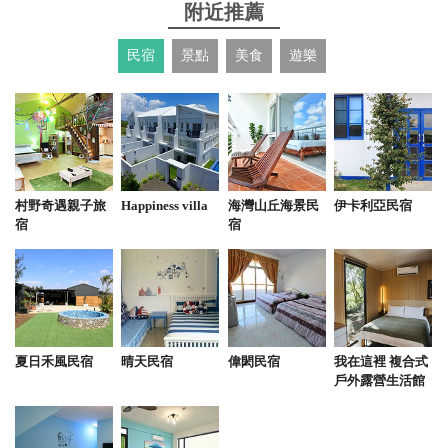
附近推薦
到三種魚，口味很家常，大概就是在外孩兒，很久沒
吃到的家鄉味，尤其是魚之外的小菜，口味尤其明
民宿
景點
美食
遊樂
顯。
from google
2021-04-04 20:49:56
魚是自己坐船補獲新鮮的不得了菜色很多又好吃，但
村野奇遇親子旅
Happiness villa
海灣山丘海景民
伊卡利亞民宿
是用餐環境普通
宿
宿
from google
2021-03-06 17:43:51
夏日禾風民宿
晴天民宿
偉閎民宿
我在這裡 複合式
平價美食，每一道菜都是熟悉的家常菜，老闆一直掛
戶外露營生活館
在嘴邊的一句話，就是~ 你（妳）有吃飽嗎？（台）
感覺好暖心!