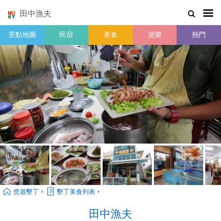
田中漁夫
景點地圖
民宿
美食
遊樂
熱門
›
›
悠遊墾丁
墾丁美食列表
田中漁夫