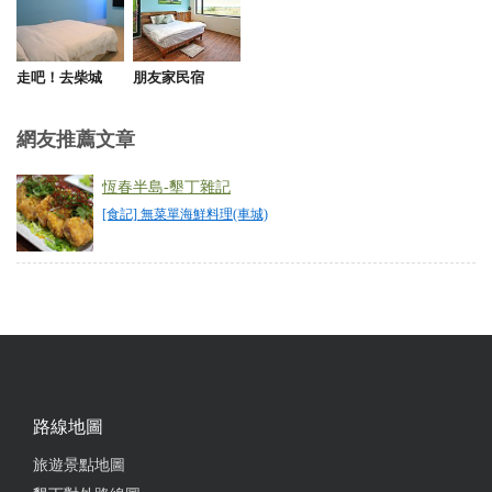
from google
2021-02-02 15:39:44
走吧！去柴城
朋友家民宿
比較像台南飯桌仔的形式 鮮魚很多 有滷的有煎的 重
網友推薦文章
點是新鮮好吃 價錢也跟老板一樣親切 愛吃魚的來車
城不要錯過~
恆春半島-墾丁雜記
[食記] 無菜單海鮮料理(車城)
from google
2021-01-25 06:41:21
滿心期待生意很不錯的這家店 但是不論餐點還是服務
都令人失望 老闆說照進來的順序點餐 我們從12：30
一進來 等到1點終於輪到我們 隔壁客人早我們一步進
去 他們先點先吃 合理 但我們只不過比他們晚一步 我
路線地圖
們多等了10-20分鐘才終於等到老闆來點餐 結果一轉
身老闆又去幫比我們晚半小時才入店的另外兩桌客人
旅遊景點地圖
點餐 我看到這幕已經火上來了 接著比我們晚到晚點