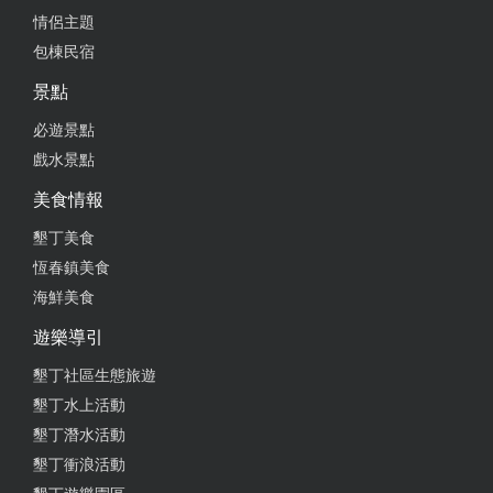
情侶主題
2020-10-17 16:11:35
包棟民宿
非常好吃，食材新鮮，價錢合理，老闆待人親切
景點
from google
必遊景點
戲水景點
2020-10-14 20:30:05
美食情報
非常美味，無可挑剔。 晚餐時間也有營業，不知道為
墾丁美食
何沒有修改
恆春鎮美食
from google
海鮮美食
遊樂導引
2020-06-17 00:31:00
墾丁社區生態旅遊
墾丁水上活動
風味早餐，味增湯， "服務好 食材新鮮 好吃"
墾丁潛水活動
from google
墾丁衝浪活動