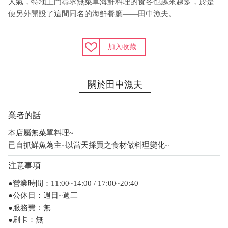
人氣，特地上門尋求無菜單海鮮料理的食客也越來越多，於是
便另外開設了這間同名的海鮮餐廳——田中漁夫。
加入收藏
關於田中漁夫
業者的話
本店屬無菜單料理~
已自抓鮮魚為主~以當天採買之食材做料理變化~
注意事項
●營業時間：11:00~14:00 / 17:00~20:40
●公休日：週日~週三
●服務費：無
●刷卡：無