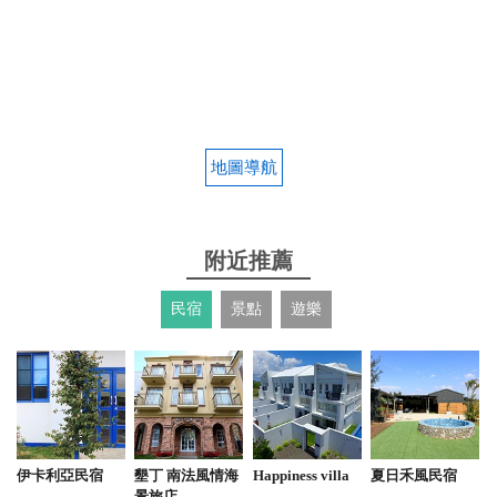
地圖導航
附近推薦
民宿
景點
遊樂
伊卡利亞民宿
墾丁 南法風情海
Happiness villa
夏日禾風民宿
景旅店