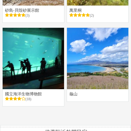
砂島-貝殼砂展示館
萬里桐
(3)
(2)
國立海洋生物博物館
龜山
(18)