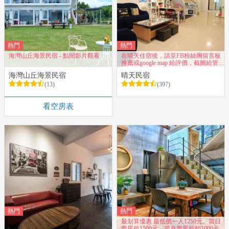
熱門
熱門
海灣山丘海景民宿 - 點閱影片觀看
在晴天住宿後，請至FB粉絲團留言板
推薦或google map 給評價，截圖給管
家，即贈送神秘好禮
海灣山丘海景民宿
晴天民宿
(13)
(397)
看空房表
熱門
熱門
最划算優惠 最低價一人1250元。當日
壽星折1500元、當月壽星折扣1000元