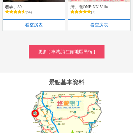
巷弄。89
灣。隱ONEiNN Villa
(54)
(7)
看空房表
看空房表
更多 [ 車城,海生館地區民宿 ]
景點基本資料