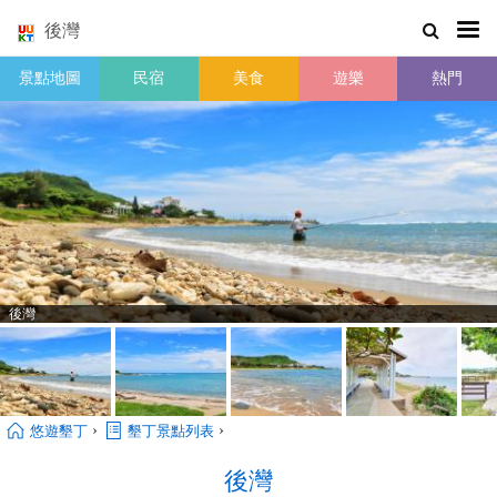
後灣
景點地圖
民宿
美食
遊樂
熱門
後灣
›
›
悠遊墾丁
墾丁景點列表
後灣