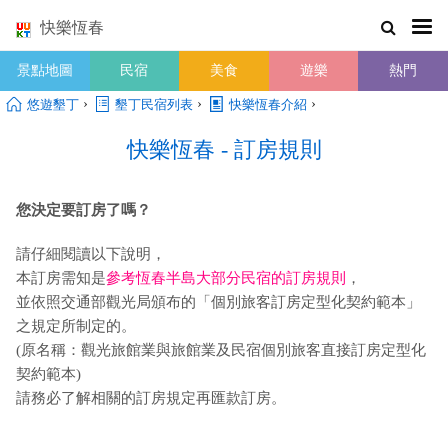
快樂恆春
景點地圖
民宿
美食
遊樂
熱門
›
›
›
悠遊墾丁
墾丁民宿列表
快樂恆春介紹
快樂恆春 - 訂房規則
您決定要訂房了嗎？
請仔細閱讀以下說明，
本訂房需知是
參考恆春半島大部分民宿的訂房規則
，
並依照交通部觀光局頒布的「個別旅客訂房定型化契約範本」
之規定所制定的。
(原名稱：觀光旅館業與旅館業及民宿個別旅客直接訂房定型化
契約範本)
請務必了解相關的訂房規定再匯款訂房。