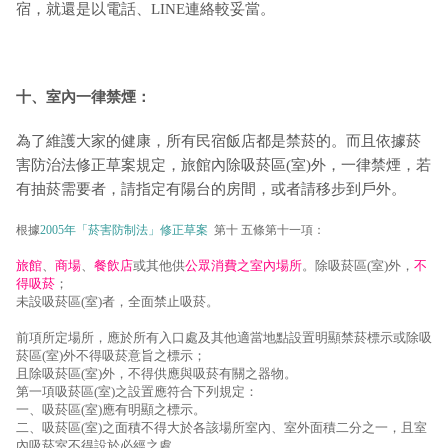
宿，就還是以電話、LINE連絡較妥當。
十、室內一律禁煙：
為了維護大家的健康，所有民宿飯店都是禁菸的。而且依據菸
害防治法修正草案規定，旅館內除吸菸區(室)外，一律禁煙，若
有抽菸需要者，請指定有陽台的房間，或者請移步到戶外。
根據
2005年「菸害防制法」修正草案
第十 五條第十一項：
旅館
、
商場
、
餐飲店
或其他供
公眾消費之室內場所
。除吸菸區(室)外，
不
得吸菸
；
未設吸菸區(室)者，全面禁止吸菸。
前項所定場所，應於所有入口處及其他適當地點設置明顯禁菸標示或除吸
菸區(室)外不得吸菸意旨之標示；
且除吸菸區(室)外，不得供應與吸菸有關之器物。
第一項吸菸區(室)之設置應符合下列規定：
一、吸菸區(室)應有明顯之標示。
二、吸菸區(室)之面積不得大於各該場所室內、室外面積二分之一，且室
內吸菸室不得設於必經之處。