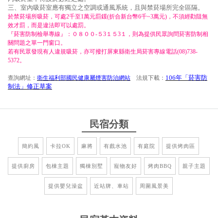
三、室內吸菸室應有獨立之空調或通風系統，且與禁菸場所完全區隔。
於禁菸場所吸菸，可處2千至1萬元罰鍰(折合新台幣6千~3萬元)，不須經勸阻無
效才罰，而是違法即可以處罰。
『菸害防制檢舉專線』：０８００-５3１５3１，則為提供民眾詢問菸害防制相
關問題之單一門窗口。
若有民眾發現有人違規吸菸，亦可撥打屏東縣衛生局菸害專線電話(08)738-
5372。
106年「菸害防
查詢網址：
衛生福利部國民健康屬煙害防治網站
法規下載：
制法」修正草案
民宿分類
簡約風
卡拉OK
麻將
有戲水池
有庭院
提供烤肉區
提供廚房
包棟主題
獨棟別墅
寵物友好
烤肉BBQ
親子主題
提供嬰兒澡盆
近站牌、車站
周圍風景美