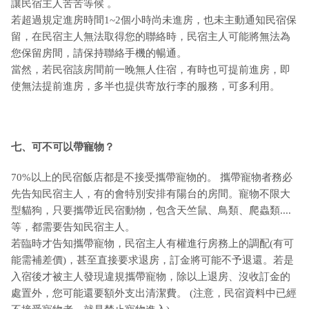
讓民宿主人苦苦等候 。
若超過規定進房時間1~2個小時尚未進房，也未主動通知民宿保
留，在民宿主人無法取得您的聯絡時，民宿主人可能將無法為
您保留房間，請保持聯絡手機的暢通。
當然，若民宿該房間前一晚無人住宿，有時也可提前進房，即
使無法提前進房，多半也提供寄放行李的服務，可多利用。
七、可不可以帶寵物？
70%以上的民宿飯店都是不接受攜帶寵物的。 攜帶寵物者務必
先告知民宿主人，有的會特別安排有陽台的房間。寵物不限大
型貓狗，只要攜帶近民宿動物，包含天竺鼠、鳥類、爬蟲類....
等，都需要告知民宿主人。
若臨時才告知攜帶寵物，民宿主人有權進行房務上的調配(有可
能需補差價)，甚至直接要求退房，訂金將可能不予退還。若是
入宿後才被主人發現違規攜帶寵物，除以上退房、沒收訂金的
處置外，您可能還要額外支出清潔費。 (注意，民宿資料中已經