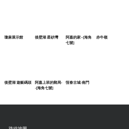
瓊麻展示館
後壁湖 星砂灣
阿嘉的家--[海角
赤牛嶺
七號]
後壁湖 遊艇碼頭
阿嘉上班的郵局-
恆春古城-南門
-[海角七號]
路線地圖