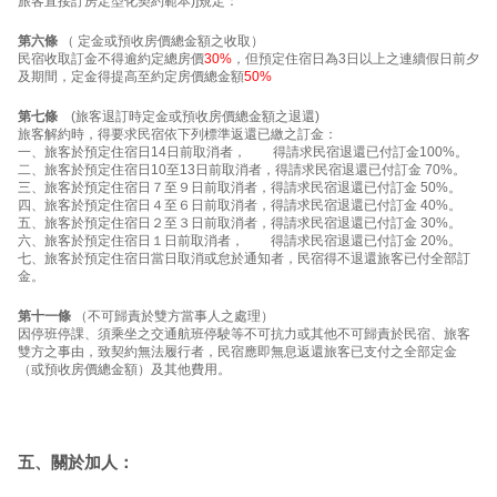
旅客直接訂房定型化契約範本)]規定：
第六條
（ 定金或預收房價總金額之收取）
民宿收取訂金不得逾約定總房價
30%
，但預定住宿日為3日以上之連續假日前夕
及期間，定金得提高至約定房價總金額
50%
第七條
(旅客退訂時定金或預收房價總金額之退還)
旅客解約時，得要求民宿依下列標準返還已繳之訂金：
一、旅客於預定住宿日14日前取消者， 得請求民宿退還已付訂金100%。
二、旅客於預定住宿日10至13日前取消者，得請求民宿退還已付訂金 70%。
三、旅客於預定住宿日７至９日前取消者，得請求民宿退還已付訂金 50%。
四、旅客於預定住宿日４至６日前取消者，得請求民宿退還已付訂金 40%。
五、旅客於預定住宿日２至３日前取消者，得請求民宿退還已付訂金 30%。
六、旅客於預定住宿日１日前取消者， 得請求民宿退還已付訂金 20%。
七、旅客於預定住宿日當日取消或怠於通知者，民宿得不退還旅客已付全部訂
金。
第十一條
（不可歸責於雙方當事人之處理）
因停班停課、須乘坐之交通航班停駛等不可抗力或其他不可歸責於民宿、旅客
雙方之事由，致契約無法履行者，民宿應即無息返還旅客已支付之全部定金
（或預收房價總金額）及其他費用。
五、關於加人：