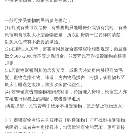
不接受寵物者，就是禁止寵物進入)
一般可接受寵物的民宿參考規定：
(1).寵物有些可以進房，有些規則只能睡房外或須有狗籠，有些
民宿則會限制大小型寵物數量，所以訂房前一定要詳問清楚，
以免入住時有不必要的爭議。
(2).在辦理入房時，需簽署同意配合攜帶寵物相關規定，而且要
繳交500~2000元不等之保證金。並遵守民宿對攜帶寵物的相關
規定。
(3).若寵物影響到其他房客安寧，或退房時於房內發現寵物毛
髮、寵物之排泄物、味道，房內物品損害、污損，或寵物甚至
於床上睡過之痕跡，將沒收全數保證金。
(4).若未確實告知寵物相關資料者，於辦理入房時，民宿主人亦
有權進行房務上的調配，或者要求退房。
(再度提醒，民宿資料中標示不接受寵物，就是禁止寵物進入)
》》攜帶寵物者請在首頁搜尋【歡迎寵物】即可找到接受寵物
的民宿，或者在空房搜尋時，勾選歡迎寵物的選項，更可直接