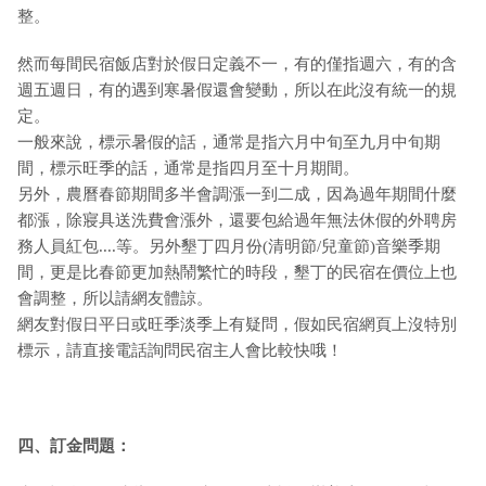
整。
然而每間民宿飯店對於假日定義不一，有的僅指週六，有的含
週五週日，有的遇到寒暑假還會變動，所以在此沒有統一的規
定。
一般來說，標示暑假的話，通常是指六月中旬至九月中旬期
間，標示旺季的話，通常是指四月至十月期間。
另外，農曆春節期間多半會調漲一到二成，因為過年期間什麼
都漲，除寢具送洗費會漲外，還要包給過年無法休假的外聘房
務人員紅包....等。另外墾丁四月份(清明節/兒童節)音樂季期
間，更是比春節更加熱鬧繁忙的時段，墾丁的民宿在價位上也
會調整，所以請網友體諒。
網友對假日平日或旺季淡季上有疑問，假如民宿網頁上沒特別
標示，請直接電話詢問民宿主人會比較快哦！
四、訂金問題：