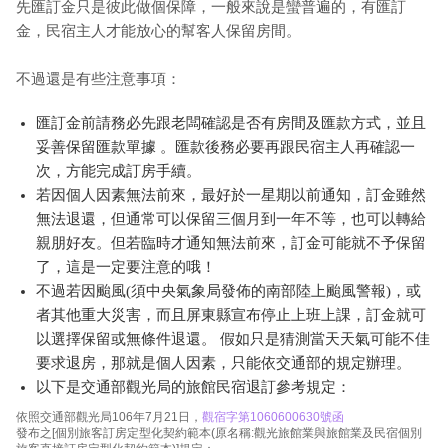
先匯訂金只是彼此做個保障，一般來說是蠻普遍的，有匯訂
金，民宿主人才能放心的幫客人保留房間。
不過還是有些注意事項：
匯訂金前請務必先跟老闆確認是否有房間及匯款方式，並且
妥善保留匯款單據 。匯款後務必要再跟民宿主人再確認一
次，方能完成訂房手續。
若因個人因素無法前來，最好於一星期以前通知，訂金雖然
無法退還，但通常可以保留三個月到一年不等，也可以轉給
親朋好友。但若臨時才通知無法前來，訂金可能就不予保留
了，這是一定要注意的哦！
不過若因颱風(須中央氣象局發佈的南部陸上颱風警報)，或
者其他重大災害，而且屏東縣宣布停止上班上課，訂金就可
以選擇保留或無條件退還。 假如只是猜測當天天氣可能不佳
要求退房，那就是個人因素，只能依交通部的規定辦理。
以下是交通部觀光局的旅館民宿退訂參考規定：
依照交通部觀光局106年7月21日，
觀宿字第1060600630號函
發布之[個別旅客訂房定型化契約範本(原名稱:觀光旅館業與旅館業及民宿個別