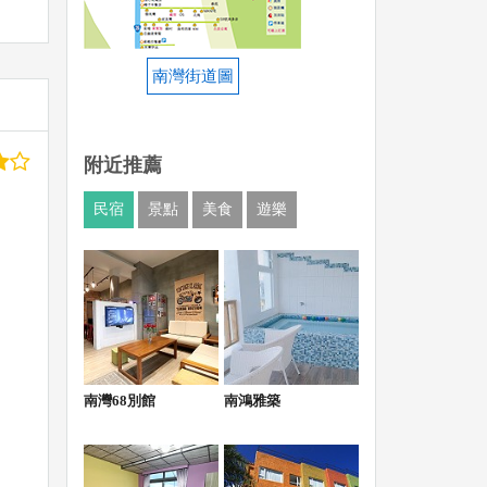
南灣街道圖
附近推薦
民宿
景點
美食
遊樂
南灣68別館
南鴻雅築