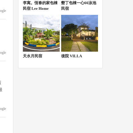
李寓。恆春的家包棟
墾丁包棟一心66泳池
民宿 Lee Home
民宿
ogle
ogle
天水月民宿
後院 VILLA
廣
很
ogle