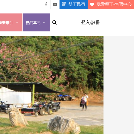
墾丁民宿
我愛墾丁-售票中心
悠遊
悠遊
墾丁
墾丁
登入/註冊
遊樂導引
熱門單元
粉絲
影片
團
介紹