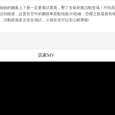
細細的鋼索上？那一定要嘗試看看，墾丁全新刺激活動登場！不怕高
話別錯過，設置在空中的腳踏車搭配地面3D彩繪，恐懼之餘還會有
。活動經過多次安全測試，小朋友也可以安心騎乘喔!
店家MV