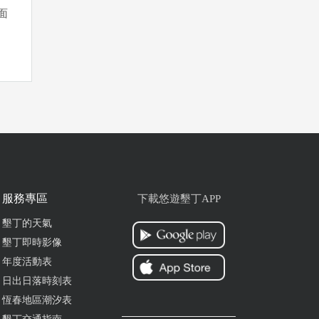
面
ogle
ogle
服務專區
下載悠遊墾丁APP
墾丁的天氣
教練
墾丁即時影像
回
年度活動表
的
日出日落時刻表
恆春地區潮汐表
ogle