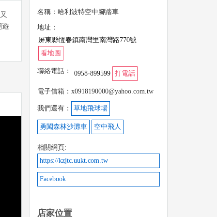
名稱：哈利波特空中腳踏車
又
翱遊
地址：
屏東縣恆春鎮南灣里南灣路770號
看地圖
聯絡電話：
0958-899599
打電話
電子信箱：x0918190000@yahoo.com.tw
我們還有：
草地飛球場
勇闖森林沙灘車
空中飛人
相關網頁:
https://kzjtc.uukt.com.tw
Facebook
店家位置