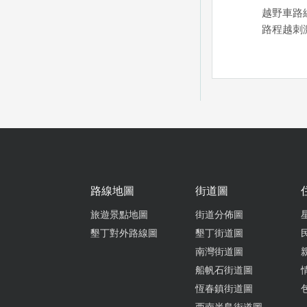
越野車路
路程越刺
空中飛人
路線地圖
街道圖
旅遊景點地圖
街道分佈圖
一台車半小
墾丁對外路線圖
墾丁街道圖
會先教如
南灣街道圖
回好幾趟
船帆石街道圖
路顛簸刺
恆春鎮街道圖