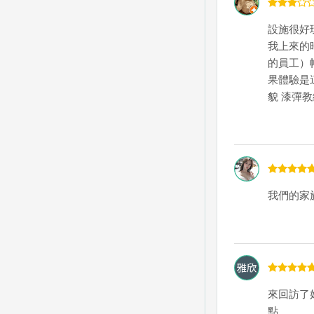
設施很好
我上來的
的員工）
果體驗是
貌 漆彈教
我們的家
來回訪了
點