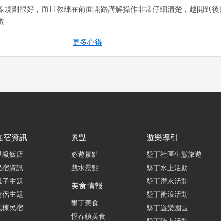
線規劃很好，而且教練在前面開路講解操作非常仔細清楚，越開到後
激
from go
更多心得
2024-04-05 20:16:57
很刺激，不過工作人員態度有改進空間
from go
住宿資訊
景點
遊樂導引
2023-04-17 17:22:41
星級飯店
必遊景點
墾丁社區生態旅遊
時800可坐兩人 建議Klook/KKday上訂$750 再跟他們預約排時間 
民宿資訊
戲水景點
墾丁水上活動
何操作沙灘車 駕駛都會了以後才出發 一開始比較平緩無聊 中間來來
親子主題
墾丁潛水活動
 每次都想說：要結束了？ 結果都還有 其實半小時就很夠了 玩到後面
美食情報
情侶主題
墾丁衝浪活動
激 不過教練不怎麼會看後面的人 導致後方的人有些脫隊
墾丁美食
包棟民宿
墾丁遊樂園區
from go
恆春鎮美食