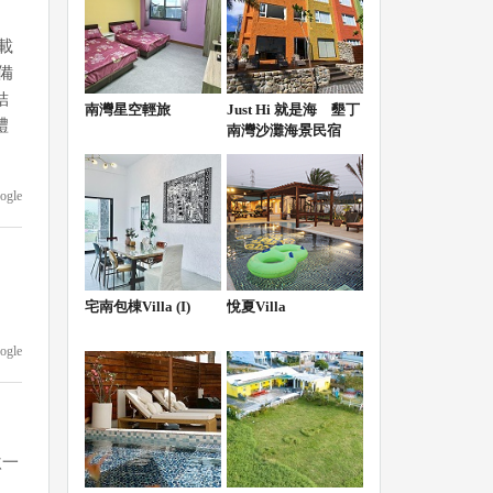
載
備
結
南灣星空輕旅
Just Hi 就是海 墾丁
禮
南灣沙灘海景民宿
ogle
宅南包棟Villa (I)
悅夏Villa
ogle
激一