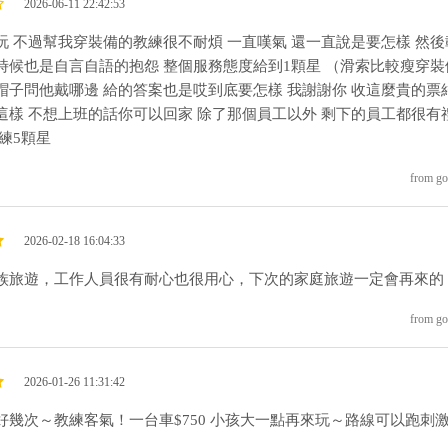
2026-06-11 22:42:53
玩 不過幫我穿裝備的教練很不耐煩 一直嘆氣 還一直說是要怎樣 然後
時候也是自言自語的抱怨 整個服務態度給到1顆星 （滑索比較瘦穿裝
帽子問他戴哪邊 給的答案也是哎到底要怎樣 我謝謝你 收這麼貴的票
這樣 不想上班的話你可以回家 除了那個員工以外 剩下的員工都很有
練5顆星
from go
2026-02-18 16:04:33
族旅遊，工作人員很有耐心也很用心，下次的家庭旅遊一定會再來的
from go
2026-01-26 11:31:42
好幾次～教練客氣！一台車$750 小孩大一點再來玩～路線可以跑刺