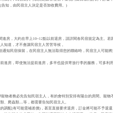
先告知，由民宿主人決定是否加收費用。)
間進房，大約在早上10~12點以前退房，請詳閱各民宿規定為主。若
人知道，才不會讓民宿主人苦苦等候 。
主動通知民宿保留，在民宿主人無法取得您的聯絡時，民宿主人可能將
提前進房，即使無法提前進房，多半也提供寄放行李的服務，可多利
攜帶寵物者務必先告知民宿主人，有的會特別安排有陽台的房間。寵物
、爬蟲類....等，都需要告知民宿主人。
的調配(有可能需補差價)，甚至直接要求退房，訂金將可能不予退還