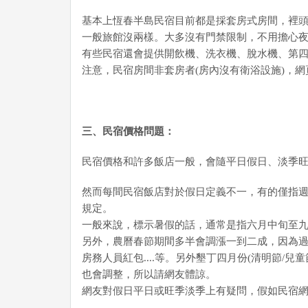
基本上恆春半島民宿目前都是採套房式房間，裡頭
一般旅館沒兩樣。大多沒有門禁限制，不用擔心
有些民宿還會提供開飲機、洗衣機、脫水機、第
注意，民宿房間非套房者(房內沒有衛浴設施)，
三、民宿價格問題：
民宿價格和許多飯店一般，會隨平日假日、淡季
然而每間民宿飯店對於假日定義不一，有的僅指
規定。
一般來說，標示暑假的話，通常是指六月中旬至
另外，農曆春節期間多半會調漲一到二成，因為
房務人員紅包....等。另外墾丁四月份(清明節/
也會調整，所以請網友體諒。
網友對假日平日或旺季淡季上有疑問，假如民宿