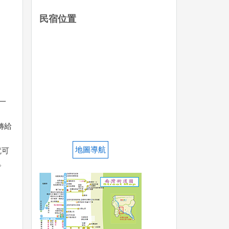
民宿位置
一
轉給
地圖導航
就可
。