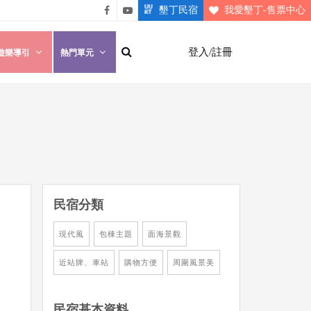
墾丁民宿
我愛墾丁-售票中心
悠遊
悠遊
墾丁
墾丁
登入/註冊
遊樂導引
熱門單元
粉絲
影片
團
介紹
民宿分類
現代風
包棟主題
面海景觀
近站牌、車站
購物方便
周圍風景美
民宿基本資料