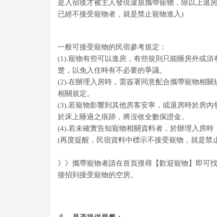
是入宿後才被主人發現違規攜帶寵物，除以上退房
已經不接受寵物者，就是禁止寵物進入)
一般可接受寵物的民宿參考規定：
(1).寵物有些可以進房，有些規則只能睡房外
楚，以免入住時有不必要的爭議。
(2).在辦理入房時，需簽署同意配合攜帶寵物相關
相關規定。
(3).若寵物影響到其他房客安寧，或退房時於
於床上睡過之痕跡，將沒收全數保證金。
(4).若未確實告知寵物相關資料者，於辦理入房
(再度提醒，民宿資料中標示不接受寵物，就是禁止
》》攜帶寵物者請在首頁搜尋【歡迎寵物】即可
接招到接受寵物的空房。