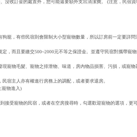
、沒收訂金的處置外，您可能還要額外支出清潔費。 (注意，民宿資
或須有狗籠，有些民宿則會限制大小型寵物數量，所以訂房前一定要詳問
規定，而且要繳交500~2000元不等之保證金。並遵守民宿對攜帶寵
房內發現寵物毛髮、寵物之排泄物、味道，房內物品損害、污損，或寵物
時，民宿主人亦有權進行房務上的調配，或者要求退房。
寵物進入)
找到接受寵物的民宿，或者在空房搜尋時，勾選歡迎寵物的選項，更