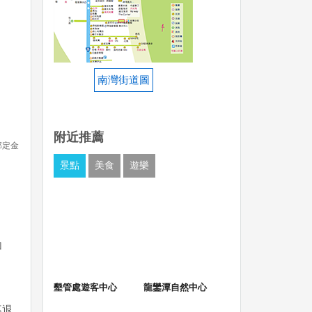
南灣街道圖
附近推薦
部定金
景點
美食
遊樂
加
墾管處遊客中心
龍鑾潭自然中心
不退