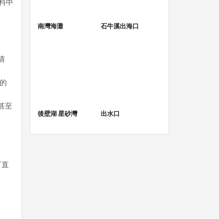
料中
南灣海灘
石牛溪出海口
清
物的
甚至
後壁湖 星砂灣
出水口
可直