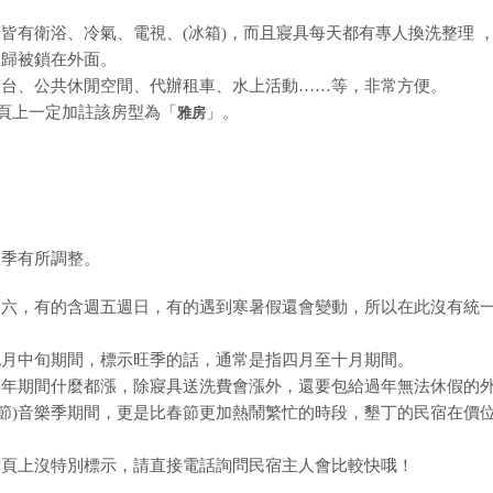
皆有衛浴、冷氣、電視、(冰箱)，而且寢具每天都有專人換洗整理 
夜歸被鎖在外面。
四台、公共休閒空間、代辦租車、水上活動……等，非常方便。
網頁上一定加註該房型為「
」。
雅房
旺季有所調整。
週六，有的含週五週日，有的遇到寒暑假還會變動，所以在此沒有統
九月中旬期間，標示旺季的話，通常是指四月至十月期間。
過年期間什麼都漲，除寢具送洗費會漲外，還要包給過年無法休假的
兒童節)音樂季期間，更是比春節更加熱鬧繁忙的時段，墾丁的民宿在價
網頁上沒特別標示，請直接電話詢問民宿主人會比較快哦！