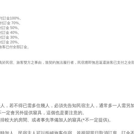
訂金100%。
訂金 70%。
訂金 50%。
訂金 40%。
訂金 30%。
訂金 20%。
旅客已付全部訂金。
責於民宿、旅客雙方之事由，致契約無法履行者，民宿應即無息返還旅客已支付之全
少人，若不得已需多住幾人，必須先告知民宿主人，通常多一人需另
人，不一定會另外提供寢具，這個也是要注意的。
排較大的房間、或者事先準備加人的寢具(*不一定提供)。
臨時加人，民宿主人可以拒絕旅客住宿，並視同當日取消訂房，訂金