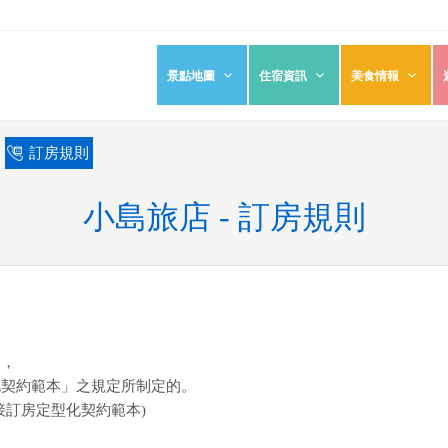
景點地圖
住宿資訊
美食情報
›
訂房規則
小島旅店 - 訂房規則
則
，
化契約範本」之規定所制定的。
接訂房定型化契約範本)