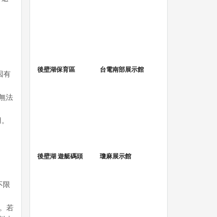
後壁湖保育區
台電南部展示館
因有
無法
用。
後壁湖 遊艇碼頭
瓊麻展示館
不限
。若