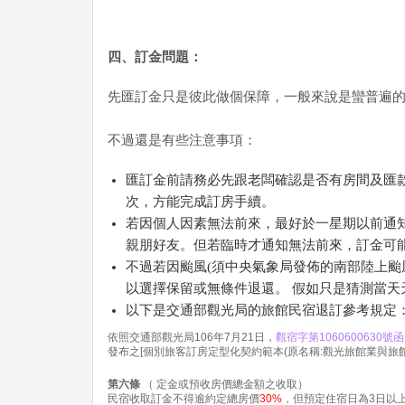
四、訂金問題：
先匯訂金只是彼此做個保障，一般來說是蠻普遍
不過還是有些注意事項：
匯訂金前請務必先跟老闆確認是否有房間及匯
次，方能完成訂房手續。
若因個人因素無法前來，最好於一星期以前通
親朋好友。但若臨時才通知無法前來，訂金可
不過若因颱風(須中央氣象局發佈的南部陸上颱
以選擇保留或無條件退還。 假如只是猜測當
以下是交通部觀光局的旅館民宿退訂參考規定
依照交通部觀光局106年7月21日，
觀宿字第1060600630號函
發布之[個別旅客訂房定型化契約範本(原名稱:觀光旅館業與旅
第六條
（ 定金或預收房價總金額之收取）
民宿收取訂金不得逾約定總房價
30%
，但預定住宿日為3日以