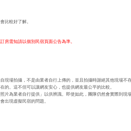
樣會比較好了解。
細訂房需知請以個別民宿頁面公告為準。
親自現場拍攝，不是由業者自行上傳的，並且拍攝時謝絕其他現場不
存在的。這不但可以讓網友安心，也提供網友最公平的比較。
「照片為業者自行提供」以供辨識。即使如此，團隊仍然會實際到現
不會出現虛擬民宿的問題。