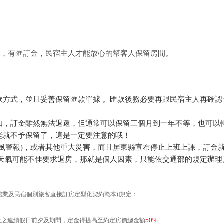
的，有匯訂金，民宿主人才能放心的幫客人保留房間。
款方式，並且妥善保留匯款單據 。匯款後務必要再跟民宿主人再確認
知，訂金雖然無法退還，但通常可以保留三個月到一年不等，也可以
能就不予保留了，這是一定要注意的哦！
風警報)，或者其他重大災害，而且屏東縣宣布停止上班上課，訂金
天天氣可能不佳要求退房，那就是個人因素，只能依交通部的規定辦理
：
館業及民宿個別旅客直接訂房定型化契約範本)]規定：
上之連續假日前夕及期間，定金得提高至約定房價總金額
50%