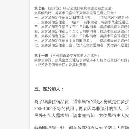
第七條
(旅客退訂時定金或預收房價總金額之退還)
旅客解約時，得要求民宿依下列標準返還已繳之訂金：
一、旅客於預定住宿日14日前取消者， 得請求民宿退還已付
二、旅客於預定住宿日10至13日前取消者，得請求民宿退還已付
三、旅客於預定住宿日７至９日前取消者，得請求民宿退還已付
四、旅客於預定住宿日４至６日前取消者，得請求民宿退還已付
五、旅客於預定住宿日２至３日前取消者，得請求民宿退還已付
六、旅客於預定住宿日１日前取消者， 得請求民宿退還已付
七、旅客於預定住宿日當日取消或怠於通知者，民宿得不退還
第十一條
（不可歸責於雙方當事人之處理）
因停班停課、須乘坐之交通航班停駛等不可抗力或其他不可歸
（或預收房價總金額）及其他費用。
五、關於加人：
為了維護住宿品質，通常民宿的幾人房就是住多
200~1000不等的費用，再者因為非預計的加
另外有加人需求的，請事先告知，方便民宿主人安
特別要提醒一點，假如旅客沒有告知民宿主人而