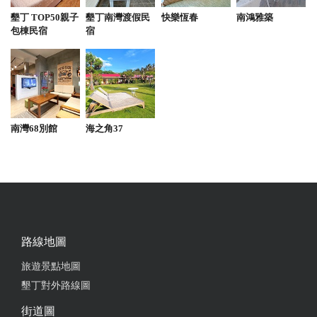
墾丁 TOP50親子
墾丁南灣渡假民
快樂恆春
南鴻雅築
包棟民宿
宿
南灣68別館
海之角37
路線地圖
旅遊景點地圖
墾丁對外路線圖
街道圖