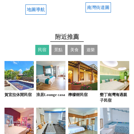
南灣街道圖
地圖導航
附近推薦
民宿
景點
美食
遊樂
賀宜拉休閒民宿
浪居Lounge casa
檸檬樹民宿
墾丁南灣海遇親
子民宿