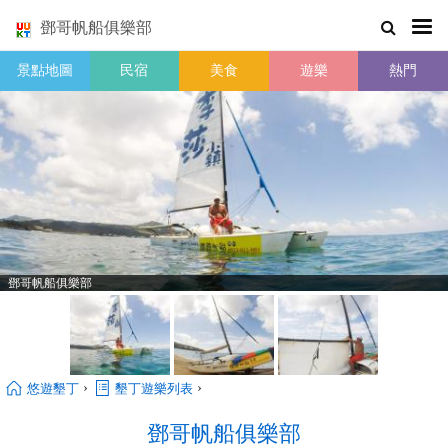
鄧哥帆船俱樂部
景點地圖
民宿
美食
遊樂
熱門
鄧哥帆船俱樂部
›
›
悠遊墾丁
墾丁遊樂列表
鄧哥帆船俱樂部