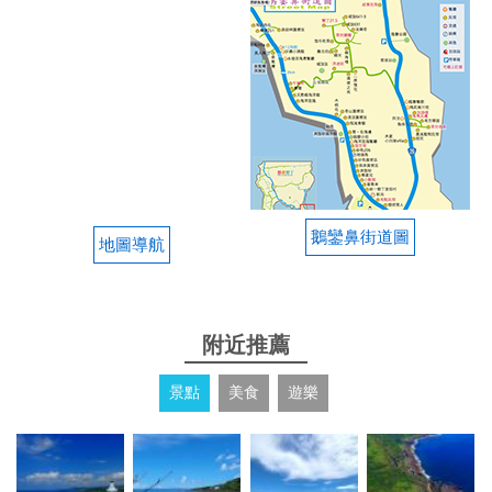
這次在 窩在民宿的海景民宿入住潮風房型～真的超出
我的期待！老闆熱情親切，讓人一到就感受到滿滿的
溫暖與貼心服務。房間 乾淨明亮，設計簡約但不失質
感，窗外就是無敵 海景，晚上聽著海浪聲入眠，完全
是一種放鬆的享受。整體環境非常 幽靜舒適，遠離塵
囂，讓人可以徹底放空、放鬆身心。 如果您正在尋找
一個能真正享受大自然、又能住得安心舒服的地方，
這間民宿絕對值得 最高評價！下次來墾丁，一定還會
鵝鑾鼻街道圖
地圖導航
再選擇這裡！
from google
附近推薦
2025-01-28 16:18:05
景點
美食
遊樂
不只房間，整棟建築乾淨到不行，連陽台牆面欄杆真
的一塵不染！太滿意了！三樓星彩房超大陽台，海景
太美了！值得再來！