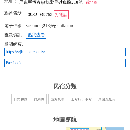
地址：
屏東縣恆春鎮鵝鑾里砂島路218號
看地圖
出現一群翩翩飛舞的蝴蝶
聯絡電話：
0932-039762
打電話
from google
電子信箱：wehoung218@gmail.com
2025-04-25 18:42:27
匯款資訊：
點我查看
相關網頁:
是一間住起來很安心的民宿，乾淨舒適。房間的燈光
佈置的很好，床很舒服。房間很大，衛浴設備很好。
https://wjh.uukt.com.tw
是一間我會再訪的民宿。
Facebook
from google
民宿分類
2025-03-04 10:50:30
民宿就是老闆家，所以老闆用心維護
日式和風
簡約風
面海景觀
近站牌、車站
周圍風景美
from google
地圖導航
2025-03-01 18:07:24