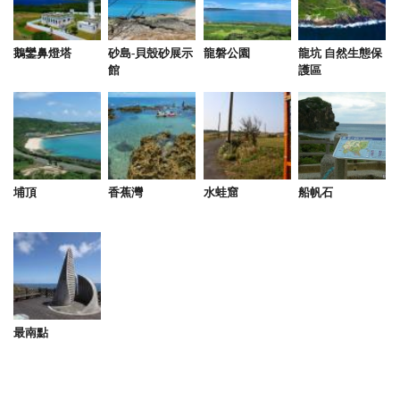
from google
鵝鑾鼻燈塔
砂島-貝殼砂展示
龍磐公園
龍坑 自然生態保
2024-05-10 03:56:20
館
護區
每次來墾丁渡假一定會首選這裡，老闆服務親切，因
為是當地人，會根據季節與氣候變化推薦給遊客適合
的行程與地點，地點雖離大街有段距離，但環境相當
乾淨且寧靜☺️真的非常喜歡這家民宿
埔頂
香蕉灣
水蛙窟
船帆石
from google
2024-05-08 22:42:41
房間很乾淨，景色沒得說，老闆人也很好。如果想在
墾丁找到一個寧靜的環境那這裡真的是一個很好的選
擇。推薦推薦
最南點
from google