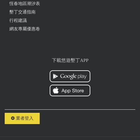
恆春地區潮汐表
超美❤️ 難得來墾丁過生日 老闆人很好 很舒服的地方
墾丁交通指南
和男友住得很開心 謝謝老闆所有的貼心，很感謝。
行程建議
from google
網友專屬優惠卷
2023-05-28 16:21:53
真的 窩在海邊 安靜又舒服
下載悠遊墾丁APP
from google
2023-05-01 07:45:10
老闆人超好很熱情
from google
業者登入
2023-04-27 07:42:15