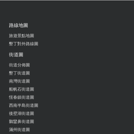
2024-04-13 12:22:41
這次是一次住兩晚，兩張大床，很舒服。浴室有花灑
路線地圖
洗起來很讚，房間很大。老闆人很熱情 下次來還會住
這裡
旅遊景點地圖
墾丁對外路線圖
from google
街道圖
2024-04-07 21:08:08
街道分佈圖
墾丁街道圖
房間乾淨明亮、衛浴設備也很舒服~下次再去墾丁一
南灣街道圖
定會在住
船帆石街道圖
from google
恆春鎮街道圖
西南半島街道圖
2024-02-13 12:09:07
後壁湖街道圖
鵝鑾鼻街道圖
初三入住，房間、地板、浴室都很乾淨，熱水有熱，
滿州街道圖
擺設、選物都舒服溫暖，一到達老闆就在門口接待，