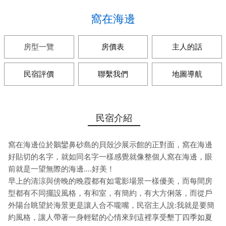
窩在海邊
房型一覽
房價表
主人的話
民宿評價
聯繫我們
地圖導航
民宿介紹
窩在海邊位於鵝鑾鼻砂島的貝殼沙展示館的正對面，窩在海邊
好貼切的名字，就如同名字一樣感覺就像整個人窩在海邊，眼
前就是一望無際的海邊....好美！
早上的清涼與傍晚的晚霞都有如電影場景一樣優美，而每間房
型都有不同擺設風格，有和室，有簡約，有大方俐落，而從戶
外陽台眺望於海景更是讓人合不嚨嘴，民宿主人說:我就是要簡
約風格，讓人帶著一身輕鬆的心情來到這裡享受墾丁四季如夏