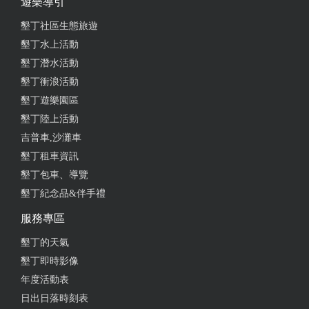
遊樂導引
from google
墾丁社區生態旅遊
墾丁水上活動
2023-10-16 11:28:04
墾丁潛水活動
是一個很舒適的民宿，老闆熱心的介紹民宿及周邊地
墾丁衝浪活動
區，對面就可以看到我最喜歡的砂島，這裡的海真的
墾丁遊樂園區
讓人很放鬆，下次一定要訂到可以看到海的房間~
墾丁陸上活動
吉普車,沙灘車
from google
墾丁租車資訊
墾丁包車、導覽
2023-08-12 23:21:17
墾丁紀念品&伴手禮
房間很漂亮 風景很美麗 老闆很熱情 （就算下雨還是
服務專區
美死） 超級推的民宿！！！！
墾丁的天氣
from google
墾丁即時影像
年度活動表
2023-06-10 22:01:58
日出日落時刻表