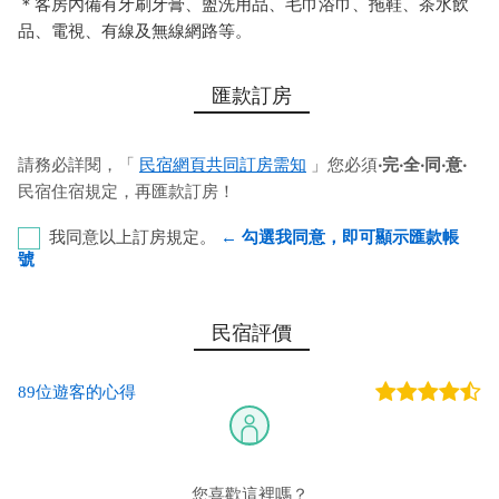
＊客房內備有牙刷牙膏、盥洗用品、毛巾浴巾、拖鞋、茶水飲
品、電視、有線及無線網路等。
匯款訂房
請務必詳閱，「
民宿網頁共同訂房需知
」您必須
‧完‧全‧同‧意‧
民宿住宿規定，再匯款訂房！
我同意以上訂房規定。
← 勾選我同意，即可顯示匯款帳
號
彰化銀行-恆春分行 代號：009 帳號：8348-51-121017-
民宿評價
00 戶名：陳嘉珮
89位遊客的心得
您也可以利用這幾個常用的網路ATM匯款： [
郵局ATM
]、 [
彰銀
ATM
]、 [
一銀ATM
]
(以上三個銀行網路ATM只是方便網友直接連結，並不代表民
宿有提供該銀行匯款帳號喔。) 匯入任何款項後，請記得與業者
您喜歡這裡嗎？