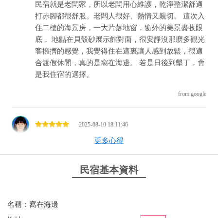
民宿就是老闆家，所以老闆用心維護，乾淨整潔舒適
打赤腳都很舒服。老闆人很好、熱情又親切。 這次入
住二樓的海景房，一大片落地窗，窗外的美景盡收眼
底， 地點在貝殼砂展示館對面，很安靜沒那麼多觀光
客擁擠的感覺，我覺得住在這裏讓人感到放鬆，很適
合渡假休閒，真的是窩在海邊。 若是日後到墾丁，會
是我住宿的選擇。
from google
2025-08-10 18:11:46
更多心得
老闆親切
from google
民宿基本資料
2025-06-02 06:40:04
名稱：窩在海邊
陰天☁️窩在海邊聽海浪聲很舒服，短暫的看到陽光、