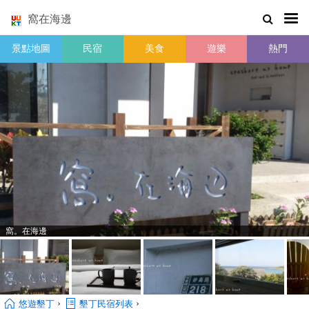
窩在海邊
景點地圖
民宿
美食
遊樂
熱門
窩。在海邊
›
›
悠遊墾丁
墾丁民宿列表