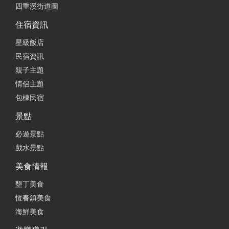
四重溪街道圖
帶我們到房間介紹，一點都不客套而是真的讓我們對
環境更熟悉更放心，本來不想推薦給大家，怕以後訂
住宿資訊
不到房間，但還是想給老闆一個肯定，謝謝老闆跟窩
星級飯店
在海邊！
民宿資訊
from google
親子主題
情侶主題
包棟民宿
2023-12-02 22:13:41
景點
民宿老闆非常熱情～很好聊天 整體環境乾淨舒適，價
格也不算貴
必遊景點
戲水景點
from google
美食情報
2023-11-17 23:59:48
墾丁美食
恆春鎮美食
超美的海景房! 陽台就可以享受超美海景跟夕陽！ 住
海鮮美食
起來舒適 老闆也很健談nice 下次有來墾丁一定住這間