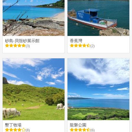
砂島-貝殼砂展示館
香蕉灣
(3)
(2)
墾丁牧場
龍磐公園
(8)
(6)