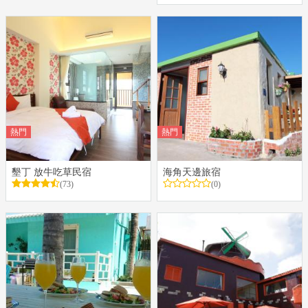
熱門
熱門
墾丁 放牛吃草民宿
海角天邊旅宿
(73)
(0)