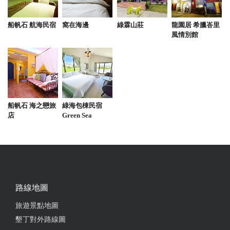
船帆石 航海民宿
窩在海邊
綠霖山莊
龍園居 希臘峇里
風情別館
船帆石 海之戀旅
綠海包棟民宿
店
Green Sea
路線地圖
旅遊景點地圖
墾丁對外路線圖