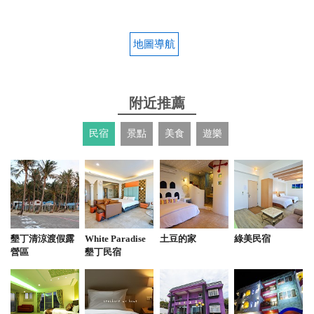
地圖導航
附近推薦
民宿
景點
美食
遊樂
墾丁清涼渡假露
White Paradise
土豆的家
綠美民宿
營區
墾丁民宿