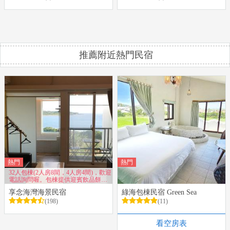
推薦附近熱門民宿
熱門
熱門
32人包棟(2人房8間，4人房4間)，歡迎
電話詢問喔。包棟提供迎賓飲品餅
乾、兒童戲水池、兒童溜滑梯、戶外
享念海灣海景民宿
綠海包棟民宿 Green Sea
露天烤肉場地、專屬免費停車場，所
有房間都有海景陽台及浴缸。
(198)
(11)
看空房表