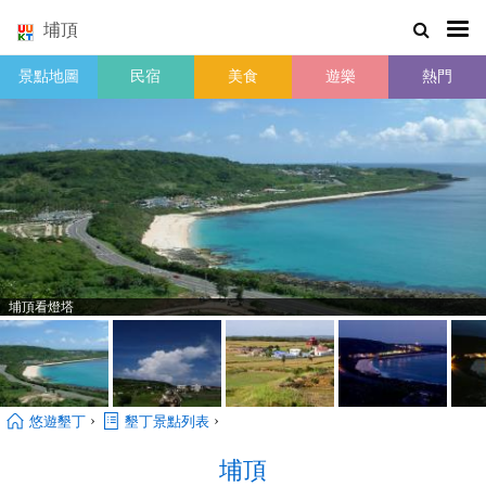
埔頂
景點地圖
民宿
美食
遊樂
熱門
埔頂看燈塔
›
›
悠遊墾丁
墾丁景點列表
埔頂