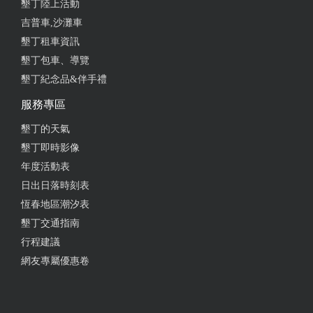
墾丁陸上活動
吉普車,沙灘車
墾丁租車資訊
墾丁包車、導覽
墾丁紀念品&伴手禮
服務專區
墾丁的天氣
墾丁即時影像
年度活動表
日出日落時刻表
恆春地區潮汐表
墾丁交通指南
行程建議
網友專屬優惠卷