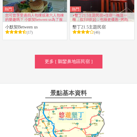
熱門
熱門
您可曾享受過四人包棟或著六人包棟
◖墾丁21.5主題民宿◗住宿一晚送一
的樂趣嗎？ 小默契between us為了服務
晚，假日8折起，包棟更優惠~烤肉、
品質，一天只接一組客人噢
觀星~國民旅遊卡特約店
小默契Between us
墾丁21.5主題民宿
(17)
(46)
更多 [ 鵝鑾鼻地區民宿 ]
景點基本資料