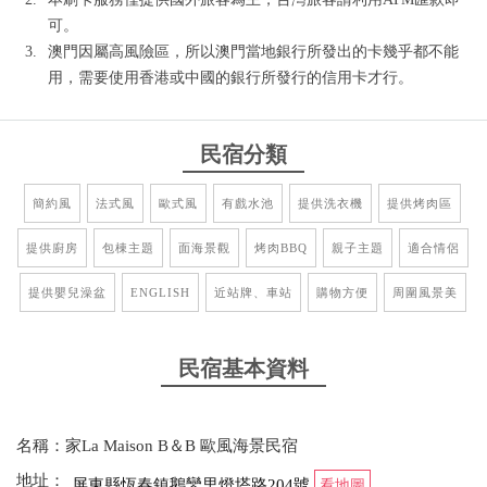
可。
澳門因屬高風險區，所以澳門當地銀行所發出的卡幾乎都不能
用，需要使用香港或中國的銀行所發行的信用卡才行。
民宿分類
簡約風
法式風
歐式風
有戲水池
提供洗衣機
提供烤肉區
提供廚房
包棟主題
面海景觀
烤肉BBQ
親子主題
適合情侶
提供嬰兒澡盆
ENGLISH
近站牌、車站
購物方便
周圍風景美
民宿基本資料
名稱：家La Maison B＆B 歐風海景民宿
地址：
屏東縣恆春鎮鵝鑾里燈塔路204號
看地圖