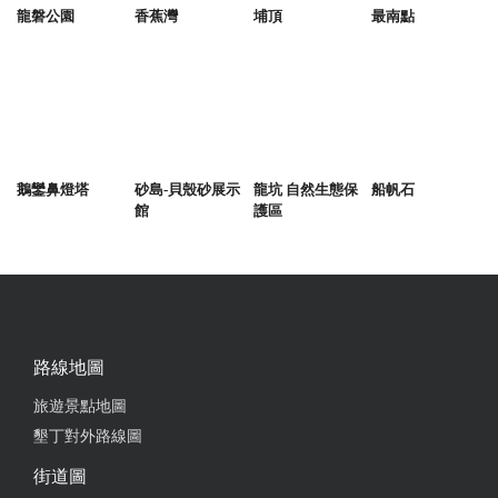
龍磐公園
香蕉灣
埔頂
最南點
鵝鑾鼻燈塔
砂島-貝殼砂展示
龍坑 自然生態保
船帆石
館
護區
路線地圖
旅遊景點地圖
墾丁對外路線圖
街道圖