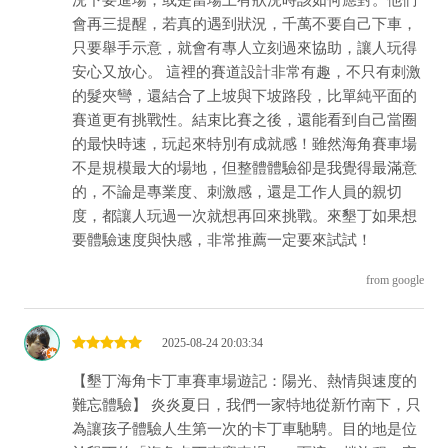
況下要進場，或是當場上有狀況時該如何應對。他們
會再三提醒，若真的遇到狀況，千萬不要自己下車，
只要舉手示意，就會有專人立刻過來協助，讓人玩得
安心又放心。 這裡的賽道設計非常有趣，不只有刺激
的髮夾彎，還結合了上坡與下坡路段，比單純平面的
賽道更有挑戰性。結束比賽之後，還能看到自己當圈
的最快時速，玩起來特別有成就感！雖然海角賽車場
不是規模最大的場地，但整體體驗卻是我覺得最滿意
的，不論是專業度、刺激感，還是工作人員的親切
度，都讓人玩過一次就想再回來挑戰。來墾丁如果想
要體驗速度與快感，非常推薦一定要來試試！
from google
2025-08-24 20:03:34
【墾丁海角卡丁車賽車場遊記：陽光、熱情與速度的
難忘體驗】 炎炎夏日，我們一家特地從新竹南下，只
為讓孩子體驗人生第一次的卡丁車馳騁。目的地是位