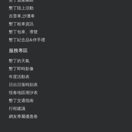
墾丁遊樂園區
多只有多給一個抱枕墊背，這家不僅方向盤有黏一個
墾丁陸上活動
抱枕保護著，孩子的頸部也有固定住，這讓家長玩的
吉普車,沙灘車
很放心，安全帶部分也是別於其他家自己扣住再檢
墾丁租車資訊
查，而是一位一位幫忙扣上再繫緊安全帶，跑完後發
現有螢幕可以找到跑了幾圈還有速度，真的是很大推
墾丁包車、導覽
的一家店
墾丁紀念品&伴手禮
服務專區
from google
墾丁的天氣
墾丁即時影像
2022-07-11 00:30:44
年度活動表
車況算是恆春附近不錯的。 目前人還不多，開起來算
日出日落時刻表
舒適。 但是車速似乎被限制，極速有點慢。
恆春地區潮汐表
from google
墾丁交通指南
行程建議
網友專屬優惠卷
2022-03-14 03:40:37
車況好，賽道設計也富有趣味性，安全帽還有GOPRO