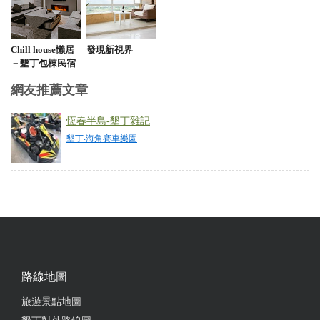
每次來恆春都會來這家賽車場玩，車子狀況好、安全
帽乾淨，還有提供小孩護頸使用，老闆與教練服務好
又安全～大推大推！
Chill house懶居
發現新視界
－墾丁包棟民宿
from google
網友推薦文章
2023-07-21 18:43:35
恆春半島-墾丁雜記
2023/07/16遊玩 現場有單人、雙人$350/台，限速
墾丁‧海角賽車樂園
40、大馬力$350/台，限速70可以遊玩，如果會開的
話會很刺激，有上下坡體驗不會單調，車子真的很
重，轉彎力度1:1的，連玩兩場的男友手手很酸ww櫃
台姊姊人親民又可愛~
from google
路線地圖
2023-04-04 14:58:13
旅遊景點地圖
好玩 車況好 且有計時 非常推薦 有雙人 單人 單人大