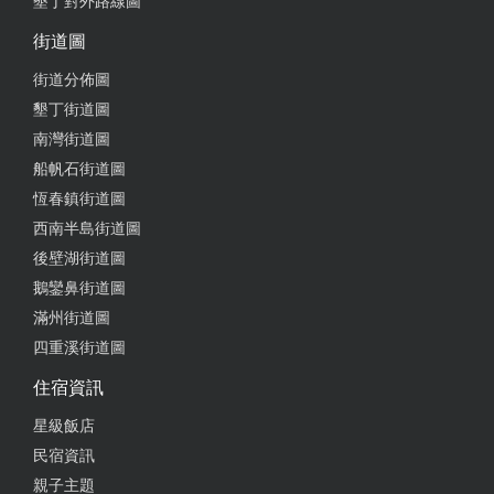
墾丁對外路線圖
馬力 三種車款 看到紀錄還有二十出頭秒的單圈 不知
道是怎麼達成的 有機會一定回訪
街道圖
from google
街道分佈圖
墾丁街道圖
南灣街道圖
2022-11-10 06:23:16
船帆石街道圖
擁有大馬力的卡丁車賽車場 真的玩起來非常爽快 八
恆春鎮街道圖
分鐘$350 其實跑起來感覺玩超久的 而且場地還有上
西南半島街道圖
下坡 櫃檯結帳後會給你分組牌子 跟安全帽的套子 很
後壁湖街道圖
衛生 叫到組號時過去卡丁車那裡 給他牌子收走 店員
鵝鑾鼻街道圖
會幫一個一個扣上安全帶 講解一下規則 左邊煞車 右
滿州街道圖
邊油門 好像不要同時踩 會斷油 不錯玩 算是少數在墾
四重溪街道圖
丁看到這麼快的卡丁車 有分大馬力（時速70 一般馬
力（時速40 雙人（時速40 整體給4.5顆
住宿資訊
from google
星級飯店
民宿資訊
親子主題
2022-09-19 07:35:59