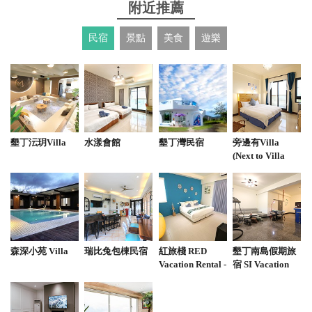
附近推薦
2023-08-23 02:20:27
民宿
景點
美食
遊樂
單人250$雙人$350 大馬力速度單人$350 有上下坡蠻
特別的場地形式 教練都很親切很詳細介紹 一場9台車
下還可以不會太多也不會太少 沒有等很久 還不錯玩
from google
墾丁沄玥Villa
水漾會館
墾丁灣民宿
旁邊有Villa
(Next to Villa
2023-08-03 01:01:49
B&B)
老闆教練很親切！有附上浴帽.小孩會上護頸.帶小孩
玩雙人.方向盤比較重.但我是安全駕駛.很好玩！ 兒子
說下次還要再來玩！
from google
森深小苑 Villa
瑞比兔包棟民宿
紅旅棧 RED
墾丁南島假期旅
Vacation Rental -
宿 SI Vacation
墾丁夢幻島 度假
Inn
2023-07-21 22:11:34
別墅