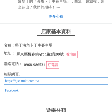
於墾丁的「海角卡丁車賽車場」，而這一趟旅程，完
全超出了我們的期待！ ---
更多心得
from google
店家基本資料
2025-08-19 21:44:00
員工教學清晰明瞭，跑道設定有趣，員工時時盯著客
名稱：墾丁海角卡丁車賽車場
人開車安全，非常推薦
地址：
屏東縣恆春鎮省北路2段99號
看地圖
from google
聯絡電話：
0968-986531
打電話
相關網頁:
2025-04-17 20:37:11
https://hjsc.uukt.com.tw
有大馬力跟親子車可以選擇，不錯玩，價格部分就自
行考量一下了
Facebook
from google
遊樂分類