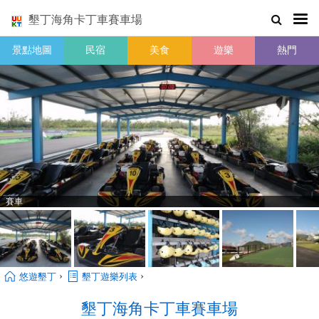
墾丁海角卡丁車賽車場
景點地圖
民宿
美食
遊樂
熱門
賽車
›
›
悠遊墾丁
墾丁遊樂列表
墾丁海角卡丁車賽車場