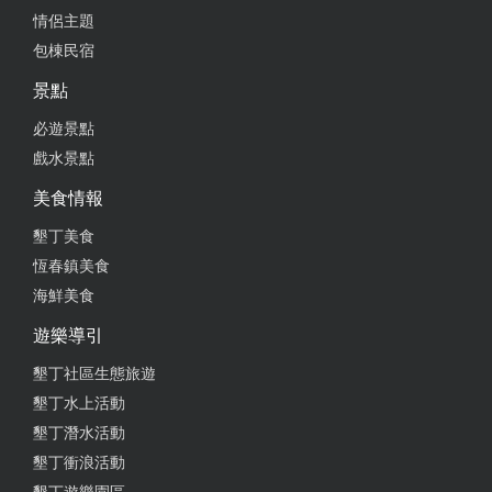
情侶主題
人員服務態度很棒，可惜個人無法下場玩，但聽枕邊
包棟民宿
人說車況不錯，帶小寶貝初次體驗所以走個親子風～
下次一定會再來玩的！
景點
必遊景點
from google
戲水景點
美食情報
2022-08-28 00:48:58
墾丁美食
有趣好玩，價格偏高，最多可12台同時下場賽車，
恆春鎮美食
150公分以上才能自己開一台，店家服務態度親切，
海鮮美食
注意安全，甩尾並不會比較快。
遊樂導引
from google
墾丁社區生態旅遊
墾丁水上活動
2022-08-08 21:32:43
墾丁潛水活動
到墾丁怎可以不來跑一下，開這麼多次親子賽車，這
墾丁衝浪活動
家讓我最意外，孩子座位的部分保護的很好，以前頂