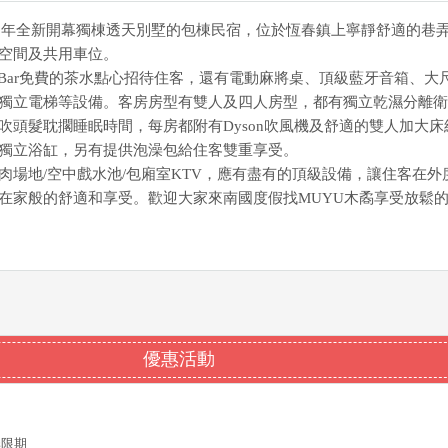
023年全新開幕獨棟透天別墅的包棟民宿，位於恆春鎮上寧靜舒適的巷
空間及共用車位。
niBar免費的茶水點心招待住客，還有電動麻將桌、頂級藍牙音箱、大
獨立電梯等設備。客房房型有雙人及四人房型，都有獨立乾濕分離衛
吹頭髮耽擱睡眠時間，每房都附有Dyson吹風機及舒適的雙人加大床
獨立浴缸，另有提供泡澡包給住客雙重享受。
肉場地/空中戲水池/包廂室KTV，應有盡有的頂級設備，讓住客在外
在家般的舒適和享受。歡迎大家來南國度假找MUYU木矞享受放鬆
優惠活動
~無限期