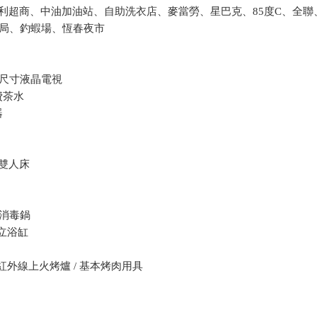
家便利超商、中油加油站、自助洗衣店、麥當勞、星巴克、85度C、全聯
局、釣蝦場、恆春夜市
尺寸液晶電視
免費茶水
器
大雙人床
消毒鍋
獨立浴缸
型紅外線上火烤爐 / 基本烤肉用具