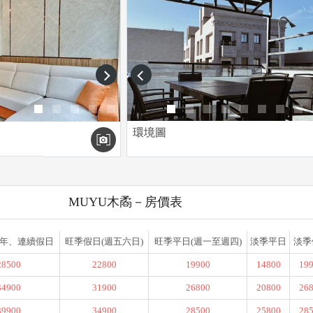
next
prev
環境圖
MUYU木矞－房價表
年、連續假日
旺季假日(週五六日)
旺季平日(週一至週四)
淡季平日
淡季
28500
22800
19900
14800
19
34900
31900
26800
20800
26
39900
34900
28500
25800
28