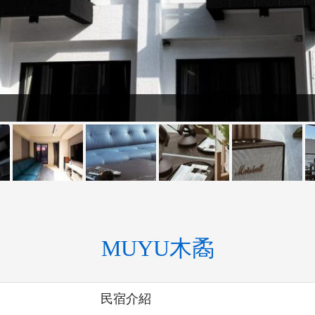
MUYU木矞
民宿介紹