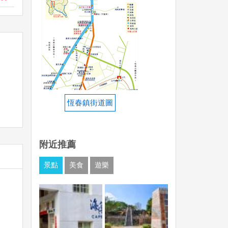
恆春鎮街道圖
附近推薦
景點
美食
遊樂