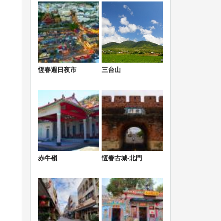
恆春週日夜市
三台山
赤牛嶺
恆春古城-北門