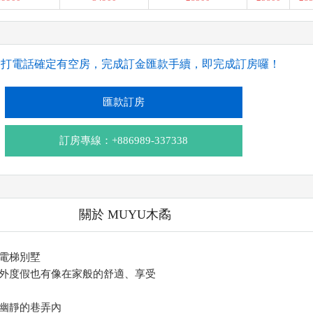
撥打電話確定有空房，完成訂金匯款手續，即完成訂房囉！
匯款訂房
訂房專線：+886989-337338
關於 MUYU木矞
拼電梯別墅
外度假也有像在家般的舒適、享受
幽靜的巷弄內