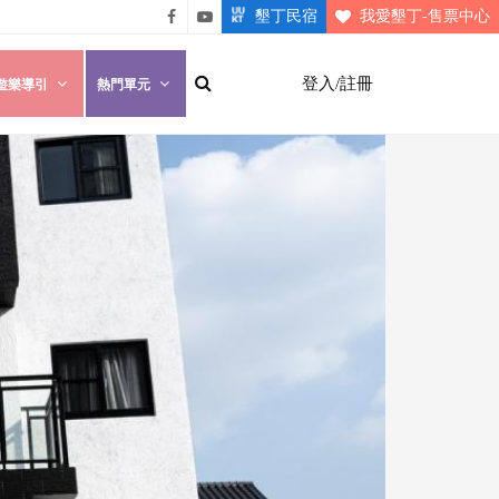
墾丁民宿
我愛墾丁-售票中心
悠遊
悠遊
墾丁
墾丁
登入/註冊
遊樂導引
熱門單元
粉絲
影片
團
介紹