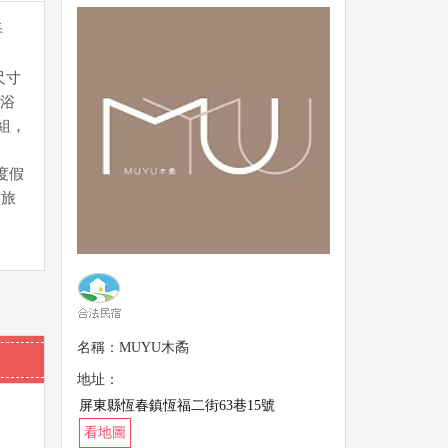
弄
尺寸
浴
組，
度假
的旅
名稱：MUYU木矞
地址：
屏東縣恆春鎮恆福二街63巷15號
看地圖