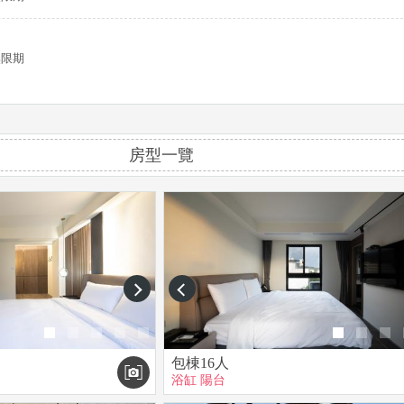
~無限期
房型一覽
next
prev
包棟16人
浴缸
陽台