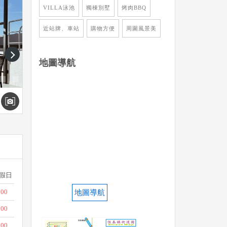
VILLA泳池
獨棟別墅
烤肉BBQ
近站牌、車站
購物方便
周圍風景美
next
地圖導航
假日
900
地圖導航
800
500