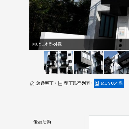
MUYU木矞-外觀
›
›
悠遊墾丁
墾丁民宿列表
MUYU木矞
優惠活動