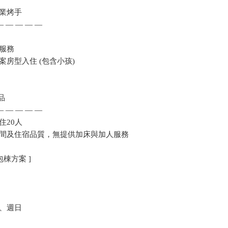
業烤手
— — — — —
服務
房型入住 (包含小孩)
品
— — — — —
住20人
間及住宿品質，無提供加床與加人服務
棟方案 ]
、週日