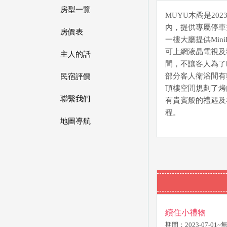
房型一覽
MUYU木矞是2
內，提供專屬停車
房價表
一樓大廳提供Mi
可上網液晶電視及
主人的話
間，不讓客人為了
部分客人衛浴間有
民宿評價
頂樓空間規劃了烤
聯繫我們
有貴賓般的禮遇及
程。
地圖導航
續住小禮物
期間：2023-07-01