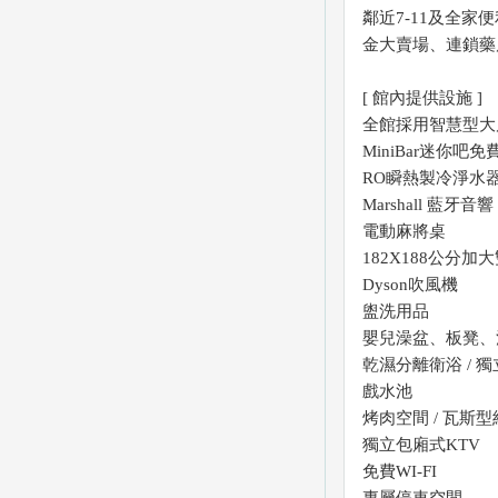
鄰近7-11及全
金大賣場、連鎖藥
[ 館內提供設施 ]
全館採用智慧型大
MiniBar迷你吧
RO瞬熱製冷淨水
Marshall 藍牙音響
電動麻將桌
182X188公分加
Dyson吹風機
盥洗用品
嬰兒澡盆、板凳、
乾濕分離衛浴 / 
戲水池
烤肉空間 / 瓦斯
獨立包廂式KTV
免費WI-FI
專屬停車空間