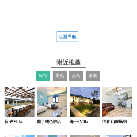
地圖導航
附近推薦
民宿
景點
美食
遊樂
日‧述Villa
墾丁橘色旅店
海~三Villa
恆春 山腳民宿