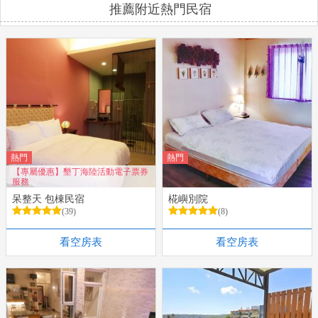
推薦附近熱門民宿
熱門
熱門
【專屬優惠】墾丁海陸活動電子票券
服務
呆整天 包棟民宿
椛嶼別院
(39)
(8)
看空房表
看空房表