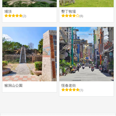
埔頂
墾丁牧場
(2)
(8)
猴洞山公園
恆春老街
(1)