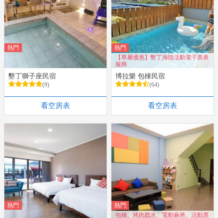
熱門
熱門
【專屬優惠】墾丁海陸活動電子票券
服務
墾丁獅子座民宿
博拉樂 包棟民宿
(9)
(64)
看空房表
看空房表
熱門
熱門
包棟、烤肉戲水、電動麻將、活動票