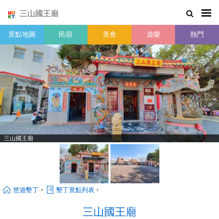
三山國王廟
景點地圖
民宿
美食
遊樂
熱門
三山國王廟
›
›
悠遊墾丁
墾丁景點列表
三山國王廟