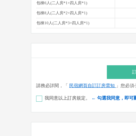
包棟6人(二人房*1+四人房*1)
包棟8人(二人房*2+四人房*1)
包棟10人(二人房*3+四人房*1)
訂
請務必詳閱，「
民宿網頁自訂訂房需知
」您必須
我同意以上訂房規定。
← 勾選我同意，即可
彰化銀行-恆春分行 代號：009 帳號：8348-50-
您也可以利用這幾個常用的網路ATM匯款： [
郵局