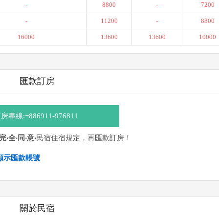
-
8800
-
7200
-
11200
-
8800
16000
13600
13600
10000
匯款訂房
房專線:+886911-976811
‧完‧全‧同‧意‧
民宿住宿規定，再匯款訂房！
顯示匯款帳號
020440-00 戶名：李政勳
關於民宿
ATM
]、 [
彰銀ATM
]、 [
一銀ATM
]