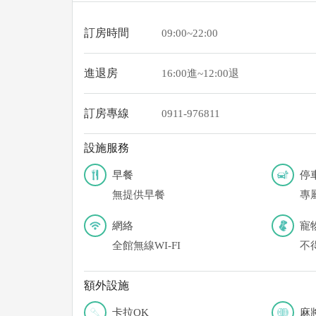
(以上三個銀行網路ATM只是方便網友直接連結
業者連絡喔！
訂房時間
09:00~22:00
進退房
16:00進~12:00退
訂房專線
0911-976811
設施服務
早餐
停
無提供早餐
專
網絡
寵
全館無線WI-FI
不
額外設施
卡拉OK
麻