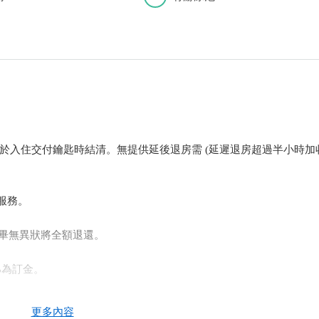
尾款請於入住交付鑰匙時結清。無提供延後退房需 (延遲退房超過半小時加
服務。
完畢無異狀將全額退還。
%為訂金。
內訂房,請於隔日下午6點前匯款，並通知我們您的帳號末5碼，核對無
更多內容