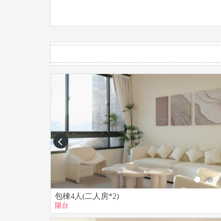
完成訂房手續。
• 民宿周圍自然生態豐富，定期都會除蟲消毒，
斟酌再訂房。
• 民宿無提供刷卡服務，尾款及其他消費皆以現
• 民宿禁止攜帶寵物，若私自攜帶寵物將拒絕入住
房，房費不退還)
• 全館嚴禁吸煙，若發現室內抽菸或是菸味殘留，將
prev
• 館內外嚴禁丟水球、丟蛋糕、丟刮鬍泡、丟奶油
• 館內設施如有損壞或遺失，民宿有權要求賠償或
• 請勿使用煙火等危險物品，館內嚴禁檳榔、酗
包棟4人(二人房*2)
陽台
•請維護館內外空間，若環境太髒亂或遭破壞，民