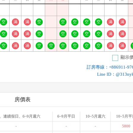
空
滿
滿
空
空
空
空
空
滿
滿
空
滿
滿
空
空
空
空
空
滿
滿
空
滿
滿
空
空
空
空
空
空
滿
滿
顯示
訂房專線：+886911-976
Line ID：@313n
房價表
、連續假日、6~9月週六
6~9月平日
10~5月週六
10~5月
-
-
-
5800