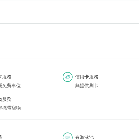
，並不代表民宿有提供該銀行匯款帳號喔。) 匯入任何款項後，請記
車服務
信用卡服務
屬免費車位
無提供刷卡
物服務
得攜帶寵物
將
有游泳池