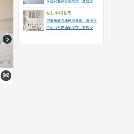
享受到北歐質感民宿。庭院泳池
簡直太Chill。恆春包棟民宿
妞妞幸福花園
屏東車城包棟民宿推薦，浪漫到
0元
位的白系奶油風民宿，邂逅夕陽
光影的濃厚渡假感，墾丁民宿烤
next
肉卡拉ok麻將泳池