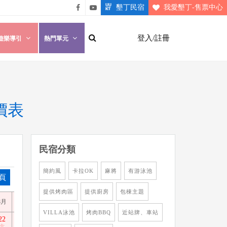
墾丁民宿
我愛墾丁-售票中心
悠遊
悠遊
墾丁
墾丁
登入/註冊
遊樂導引
熱門單元
粉絲
影片
團
介紹
房價表
民宿分類
簡約風
卡拉OK
麻將
有游泳池
頁
提供烤肉區
提供廚房
包棟主題
8月
8月
8月
8月
8月
8月
8月
8月
8月
8月
9月
9
VILLA泳池
烤肉BBQ
近站牌、車站
22
23
24
25
26
27
28
29
30
31
1
2
六
日
一
二
三
四
五
六
日
一
二