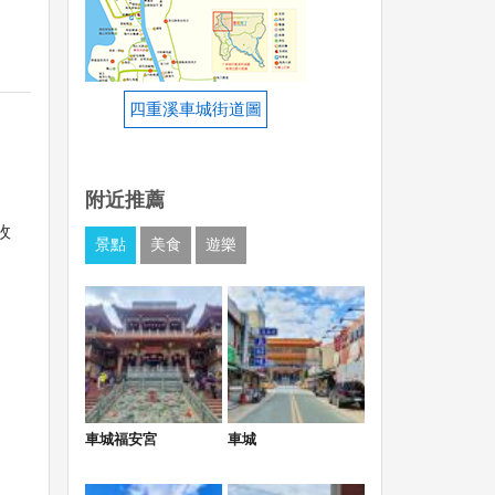
四重溪車城街道圖
附近推薦
收
景點
美食
遊樂
車城福安宮
車城
誤後