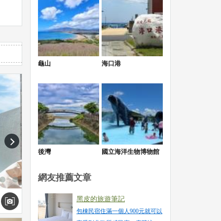
意請
龜山
海口港
刻退
next
後灣
國立海洋生物博物館
網友推薦文章
黑皮的旅遊筆記
包棟民宿住滿一個人900元就可以