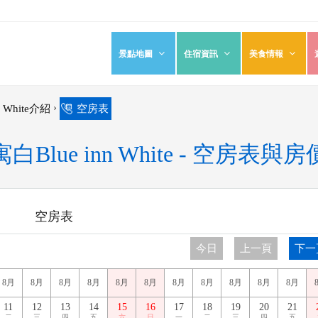
景點地圖
住宿資訊
美食情報
›
 White介紹
空房表
白Blue inn White - 空房表與
空房表
今日
上一頁
下一
8月
8月
8月
8月
8月
8月
8月
8月
8月
8月
8月
11
12
13
14
15
16
17
18
19
20
21
二
三
四
五
六
日
一
二
三
四
五