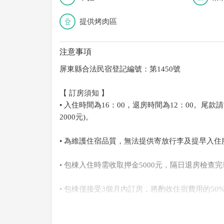
提供烤肉區
注意事項
屏東縣合法民宿登記編號：第1450號
【 訂房須知 】
• 入住時間為16：00，退房時間為12：00。
2000元)。
• 為維護住宿品質，無法提供寄放行李及提早入住
• 包棟入住時需收取押金5000元，隔日退房檢查
• 包棟僅接受3個月內訂房，將酌收住宿費用的50
• 訂金請於三日內匯款(包含訂房日) ，如是一周