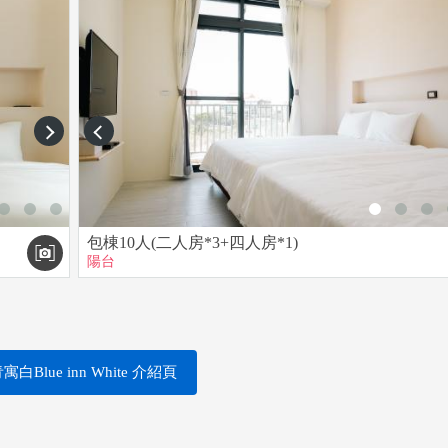
包含屏東縣）或屏東縣宣佈停止上班上課時，接可全額退還訂金，須扣5
next
prev
70%
0%
0%
包棟10人(二人房*3+四人房*1)
%
陽台
%
寓白Blue inn White 介紹頁