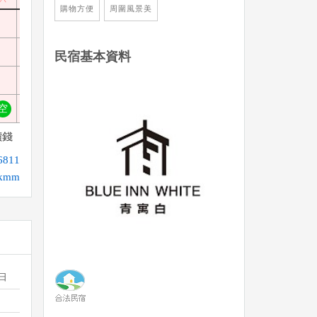
購物方便
周圍風景美
空
空
空
空
空
滿
滿
空
空
民宿基本資料
空
空
空
空
空
滿
滿
空
空
空
空
空
空
空
空
滿
滿
滿
空
空
價錢
811
ykmm
平日