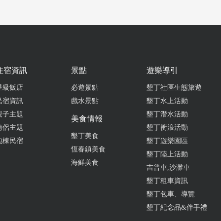
住宿資訊
景點
遊樂導引
星級飯店
必遊景點
墾丁社區生態旅遊
民宿資訊
戲水景點
墾丁水上活動
親子主題
墾丁潛水活動
美食情報
情侶主題
墾丁衝浪活動
墾丁美食
包棟民宿
墾丁遊樂園區
恆春鎮美食
墾丁陸上活動
海鮮美食
吉普車,沙灘車
墾丁租車資訊
墾丁包車、導覽
墾丁紀念品&伴手禮