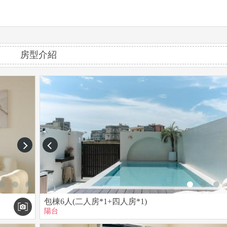
但客房難免還是會有小生物、蚊蟲出現，請隨手關緊門窗，若您非常介
房型介紹
金結賬或是轉帳匯款，不便之處敬請見諒。
並訂金不退還。(若私自將寵物帶進民宿將收取清潔費4000元且須立
收取每房2000元清潔費(超過押金金額請當場支付)。
next
prev
等破壞環境之舉動，否則將收取2000元清潔費。
報警處理。
酒、毒品、轟趴，如經發現即報警處理。
包棟6人(二人房*1+四人房*1)
陽台
宿將收取清潔費。