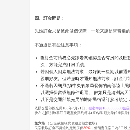
四、訂金問題：
先匯訂金只是彼此做個保障，一般來說是蠻普遍
不過還是有些注意事項：
匯訂金前請務必先跟老闆確認是否有房間及匯
次，方能完成訂房手續。
若因個人因素無法前來，最好於一星期以前通
親朋好友。但若臨時才通知無法前來，訂金可
不過若因颱風(須中央氣象局發佈的南部陸上颱
以選擇保留或無條件退還。 假如只是猜測當
以下是交通部觀光局的旅館民宿退訂參考規定
依照交通部觀光局106年7月21日，
觀宿字第1060600630號函
發布之[個別旅客訂房定型化契約範本(原名稱:觀光旅館業與旅
第六條
（ 定金或預收房價總金額之收取）
民宿收取訂金不得逾約定總房價
30%
，但預定住宿日為3日以