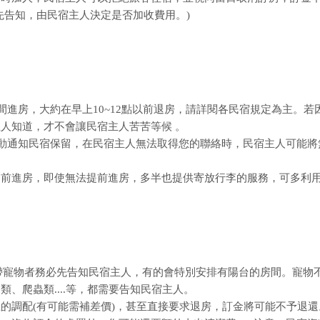
先告知，由民宿主人決定是否加收費用。)
間進房，大約在早上10~12點以前退房，請詳閱各民宿規定為主。若
人知道，才不會讓民宿主人苦苦等候 。
主動通知民宿保留，在民宿主人無法取得您的聯絡時，民宿主人可能將
提前進房，即使無法提前進房，多半也提供寄放行李的服務，可多利
攜帶寵物者務必先告知民宿主人，有的會特別安排有陽台的房間。寵物
、爬蟲類....等，都需要告知民宿主人。
的調配(有可能需補差價)，甚至直接要求退房，訂金將可能不予退還