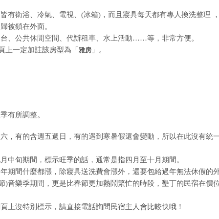
皆有衛浴、冷氣、電視、(冰箱)，而且寢具每天都有專人換洗整理 
夜歸被鎖在外面。
四台、公共休閒空間、代辦租車、水上活動……等，非常方便。
網頁上一定加註該房型為「
」。
雅房
旺季有所調整。
週六，有的含週五週日，有的遇到寒暑假還會變動，所以在此沒有統
九月中旬期間，標示旺季的話，通常是指四月至十月期間。
過年期間什麼都漲，除寢具送洗費會漲外，還要包給過年無法休假的
兒童節)音樂季期間，更是比春節更加熱鬧繁忙的時段，墾丁的民宿在價
網頁上沒特別標示，請直接電話詢問民宿主人會比較快哦！