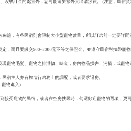
、沒收訂金的處置外，您可能還要額外支出清潔費。 (注意，民宿資
或須有狗籠，有些民宿則會限制大小型寵物數量，所以訂房前一定要詳問
規定，而且要繳交500~2000元不等之保證金。並遵守民宿對攜帶寵
房內發現寵物毛髮、寵物之排泄物、味道，房內物品損害、污損，或寵物
時，民宿主人亦有權進行房務上的調配，或者要求退房。
寵物進入)
找到接受寵物的民宿，或者在空房搜尋時，勾選歡迎寵物的選項，更