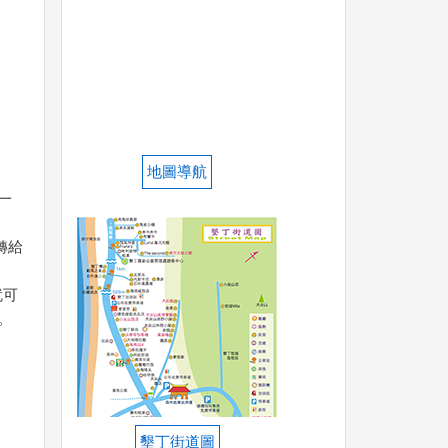
地圖導航
一
轉給
就可
。
墾丁街道圖