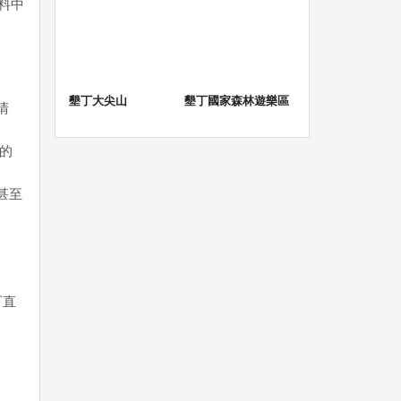
料中
墾丁大尖山
墾丁國家森林遊樂區
清
物的
甚至
可直