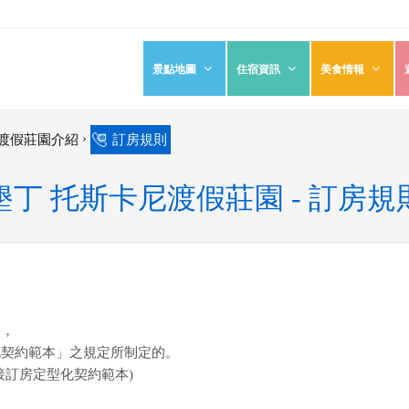
景點地圖
住宿資訊
美食情報
›
尼渡假莊園介紹
訂房規則
墾丁 托斯卡尼渡假莊園 - 訂房規
則
，
化契約範本」之規定所制定的。
接訂房定型化契約範本)