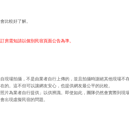
樣會比較好了解。
細訂房需知請以個別民宿頁面公告為準。
親自現場拍攝，不是由業者自行上傳的，並且拍攝時謝絕其他現場不
存在的。這不但可以讓網友安心，也提供網友最公平的比較。
「照片為業者自行提供」以供辨識。即使如此，團隊仍然會實際到現
不會出現虛擬民宿的問題。