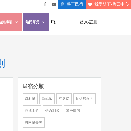
墾丁民宿
我愛墾丁-售票中心
悠遊
悠遊
墾丁
墾丁
登入/註冊
遊樂導引
熱門單元
粉絲
影片
團
介紹
則
民宿分類
鄉村風
歐式風
有庭院
提供烤肉區
包棟主題
烤肉BBQ
適合情侶
周圍風景美