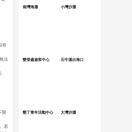
南灣海灘
小灣沙灘
因有
無法
墾管處遊客中心
石牛溪出海口
用。
不限
墾丁青年活動中心
大灣沙灘
。若