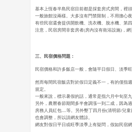
基本上恆春半島民宿目前都是採套房式房間，裡頭
一般旅館沒兩樣。大多沒有門禁限制，不用擔心
有些民宿還會提供開飲機、洗衣機、脫水機、第
注意，民宿房間非套房者(房內沒有衛浴設施)，
三、民宿價格問題：
民宿價格和許多飯店一般，會隨平日假日、淡季
然而每間民宿飯店對於假日定義不一，有的僅指
規定。
一般來說，標示暑假的話，通常是指六月中旬至
另外，農曆春節期間多半會調漲一到二成，因為
房務人員紅包....等。另外墾丁四月份(清明節/
也會調整，所以請網友體諒。
網友對假日平日或旺季淡季上有疑問，假如民宿