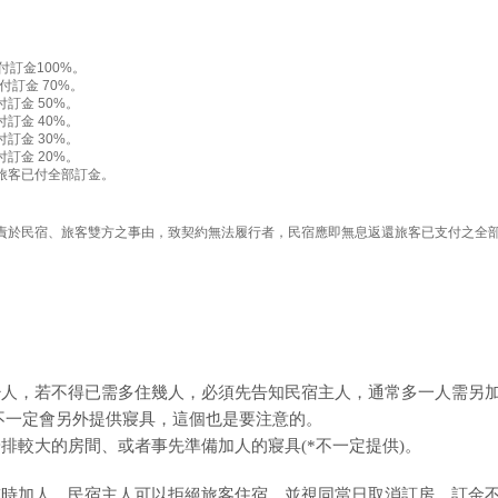
訂金100%。
訂金 70%。
訂金 50%。
訂金 40%。
訂金 30%。
訂金 20%。
旅客已付全部訂金。
責於民宿、旅客雙方之事由，致契約無法履行者，民宿應即無息返還旅客已支付之全
少人，若不得已需多住幾人，必須先告知民宿主人，通常多一人需另
人，不一定會另外提供寢具，這個也是要注意的。
排較大的房間、或者事先準備加人的寢具(*不一定提供)。
臨時加人，民宿主人可以拒絕旅客住宿，並視同當日取消訂房，訂金