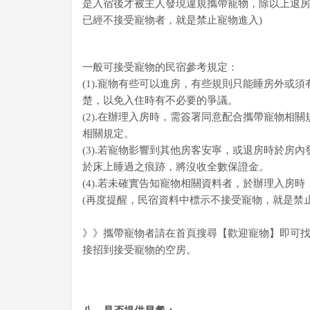
是入宿後才被主人發現違規攜帶寵物，除以上退房
已經不接受寵物者，就是禁止寵物進入)
一般可接受寵物的民宿參考規定：
(1).寵物有些可以進房，有些規則只能睡房外
楚，以免入住時有不必要的爭議。
(2).在辦理入房時，需簽署同意配合攜帶寵物相關
相關規定。
(3).若寵物影響到其他房客安寧，或退房時於
於床上睡過之痕跡，將沒收全數保證金。
(4).若未確實告知寵物相關資料者，於辦理入房
(再度提醒，民宿資料中標示不接受寵物，就是禁止
》》攜帶寵物者請在首頁搜尋【歡迎寵物】即可
接招到接受寵物的空房。