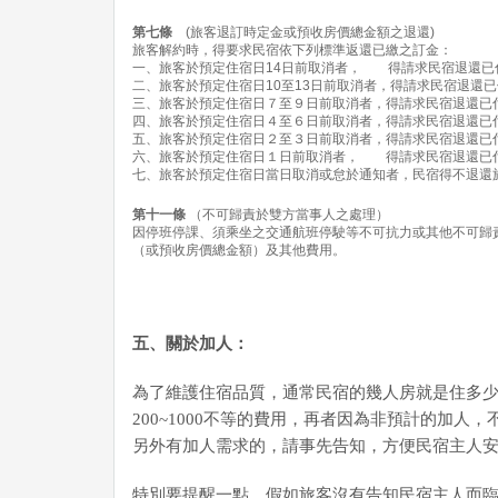
第七條
(旅客退訂時定金或預收房價總金額之退還)
旅客解約時，得要求民宿依下列標準返還已繳之訂金：
一、旅客於預定住宿日14日前取消者， 得請求民宿退還已付
二、旅客於預定住宿日10至13日前取消者，得請求民宿退還已付
三、旅客於預定住宿日７至９日前取消者，得請求民宿退還已付
四、旅客於預定住宿日４至６日前取消者，得請求民宿退還已付
五、旅客於預定住宿日２至３日前取消者，得請求民宿退還已付
六、旅客於預定住宿日１日前取消者， 得請求民宿退還已付
七、旅客於預定住宿日當日取消或怠於通知者，民宿得不退還
第十一條
（不可歸責於雙方當事人之處理）
因停班停課、須乘坐之交通航班停駛等不可抗力或其他不可歸
（或預收房價總金額）及其他費用。
五、關於加人：
為了維護住宿品質，通常民宿的幾人房就是住多
200~1000不等的費用，再者因為非預計的加
另外有加人需求的，請事先告知，方便民宿主人安
特別要提醒一點，假如旅客沒有告知民宿主人而