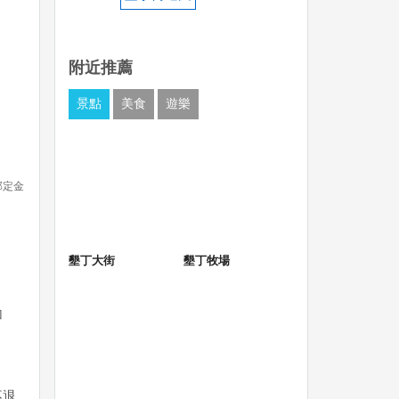
附近推薦
景點
美食
遊樂
部定金
墾丁大街
墾丁牧場
加
不退