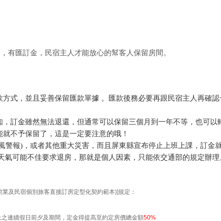
的，有匯訂金，民宿主人才能放心的幫客人保留房間。
款方式，並且妥善保留匯款單據 。匯款後務必要再跟民宿主人再確認
知，訂金雖然無法退還，但通常可以保留三個月到一年不等，也可以
能就不予保留了，這是一定要注意的哦！
風警報)，或者其他重大災害，而且屏東縣宣布停止上班上課，訂金
天天氣可能不佳要求退房，那就是個人因素，只能依交通部的規定辦理
：
館業及民宿個別旅客直接訂房定型化契約範本)]規定：
上之連續假日前夕及期間，定金得提高至約定房價總金額
50%