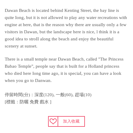
Dawan Beach is located behind Kenting Street, the bay line is
quite Iong, but it is not aIIowed to play any water recreations with
engine at here, that is the reason why there are usually onIy a few
visitors in Dawan, but the landscape here is nice, l think it is a
good idea to stroII along the beach and enjoy the beautiful
scenery at sunset.
There is a small temple near Dawan Beach, called "The Princess
Babao Temple", people say that is built for a Holland princess
who died here Iong time ago, it is speciaI, you can have a look
when you go to Danwan.
停留時間(分)：深度(120), 一般(60), 趕場(10)
[標籤：防曬 免費 戲水 ]
加入收藏