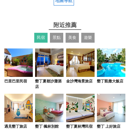
地圖導航
附近推薦
民宿
景點
美食
遊樂
巴里巴里民宿
墾丁夏都沙灘酒
金沙灣海景旅店
墾丁凱撒大飯店
店
遇見墾丁旅店
墾丁 楓林別館
墾丁夏林灣民宿
墾丁 上好旅店