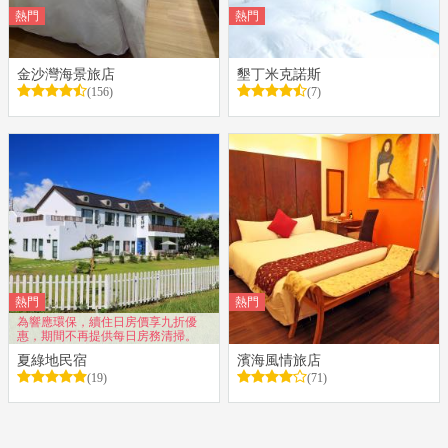
熱門
熱門
金沙灣海景旅店
墾丁米克諾斯
(156)
(7)
熱門
熱門
為響應環保，續住日房價享九折優
惠，期間不再提供每日房務清掃。
夏綠地民宿
濱海風情旅店
(19)
(71)