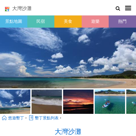
大灣沙灘
景點地圖
民宿
美食
遊樂
熱門
›
›
悠遊墾丁
墾丁景點列表
大灣沙灘