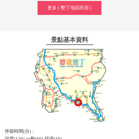
更多 [ 墾丁地區民宿 ]
景點基本資料
停留時間(分)：
深度(120) 一般(60) 趕場(10)