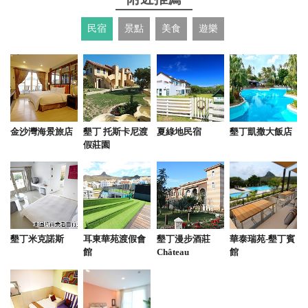
民宿
景點
美食
遊樂
金沙灣海景旅店
墾丁 托斯卡尼渡
夏綠地民宿
墾丁凱撒大飯店
假莊園
墾丁米克諾斯
耳東華苑渡假會
墾丁漫步酒莊
華泰瑞苑-墾丁賓
館
Château
館