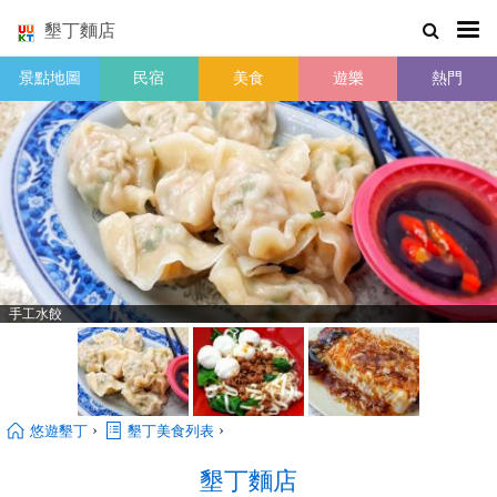
墾丁麵店
景點地圖
民宿
美食
遊樂
熱門
手工水餃
›
›
悠遊墾丁
墾丁美食列表
墾丁麵店