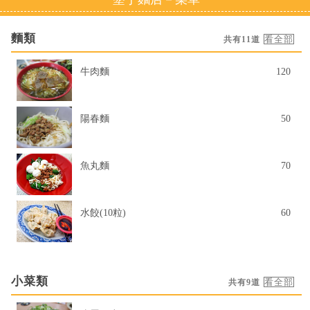
麵類
共有11道
牛肉麵
120
陽春麵
50
魚丸麵
70
水餃(10粒)
60
小菜類
共有9道