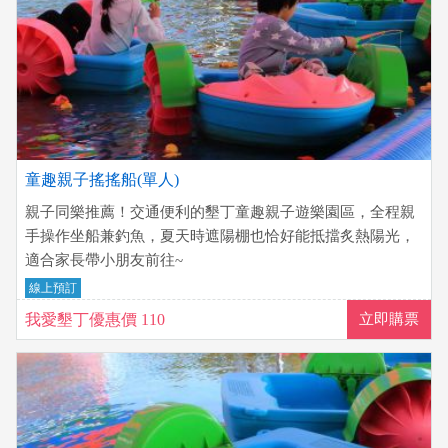
童趣親子搖搖船(單人)
親子同樂推薦！交通便利的墾丁童趣親子遊樂園區，全程親
手操作坐船兼釣魚，夏天時遮陽棚也恰好能抵擋炙熱陽光，
適合家長帶小朋友前往~
線上預訂
我愛墾丁優惠價 110
立即購票