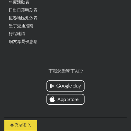
年度活動表
from google
日出日落時刻表
恆春地區潮汐表
2023-01-27 23:10:34
墾丁交通指南
行程建議
飄移車小朋友也可以玩 手搖船還可以釣魚不限時 還
網友專屬優惠卷
有小超跑適合小小孩 超適合小孩放電 有很多座位大
人可以放空休息 環境乾淨
from google
下載悠遊墾丁APP
2023-01-25 20:44:10
超適合帶小朋友來玩耍，親子同樂趣味滿分
from google
2022-07-29 20:42:04
業者登入