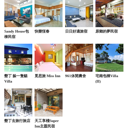
from google
2024-02-13 12:27:12
Sandy House包
快樂恆春
日日好適旅宿
原鄉的夢民宿
四項遊樂設施，可以單買也可以四合一買，這次幫兩
棟民宿
個小孩買四合一的玩的開心，時間上可以耗很久，裡
面還有夾娃娃機和搖搖馬可以玩，還有賣關東煮，還
有可愛的孩子賣棉花糖和汽水
from google
墾丁 躲一隻貓
覓思旅 Miss Inn
961休閒農舍
宅南包棟Villa
Villa
(II)
2023-09-18 18:06:39
每次來墾丁必來的景點裡面有好玩的卡丁車、划船、
電動車、挖土機等遊戲喔，裡面的人員都很親切，每
次我們都是非假日去人比較少的時候老闆都會讓我們
再多玩一下，所以每次去墾丁一定都會來這裡玩喔，
墾丁去旅行旅店
天工享棧Super
超推薦。
Inn主題民宿