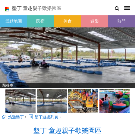
墾丁 童趣親子歡樂園區
景點地圖
民宿
美食
遊樂
熱門
飄移車
›
›
悠遊墾丁
墾丁遊樂列表
墾丁 童趣親子歡樂園區