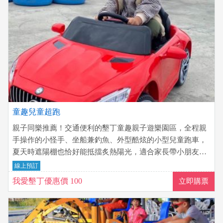
童趣兒童超跑
親子同樂推薦！交通便利的墾丁童趣親子遊樂園區，全程親
手操作的小怪手、坐船兼釣魚、外型酷炫的小型兒童跑車，
夏天時遮陽棚也恰好能抵擋炙熱陽光，適合家長帶小朋友前
往~
線上預訂
我愛墾丁優惠價 100
立即購票