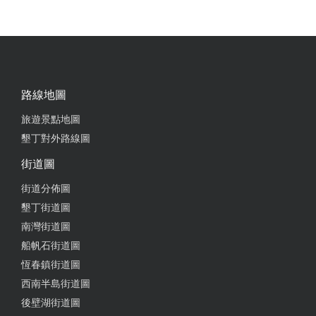
from google
2023-08-14 01:00:10
這非常適合幼兒～國小玩 安全性較高，我們也是從另
路線地圖
一間玩到這間，說真的這裡賽道較安全人員講解比較
仔細。不是用廣播的小朋友比較能仔細聽。
旅遊景點地圖
墾丁對外路線圖
from google
街道圖
街道分佈圖
2023-07-21 19:21:56
墾丁街道圖
老闆很NICE,場地有遮陽不至於太熱，價格透明公
南灣街道圖
道，大小朋友都有適合的玩樂設施，推推推！！！
船帆石街道圖
from google
恆春鎮街道圖
西南半島街道圖
後壁湖街道圖
2023-07-02 02:10:50