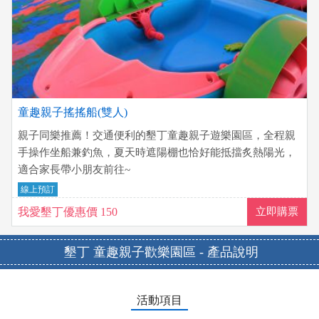
童趣親子搖搖船(雙人)
親子同樂推薦！交通便利的墾丁童趣親子遊樂園區，全程親
手操作坐船兼釣魚，夏天時遮陽棚也恰好能抵擋炙熱陽光，
適合家長帶小朋友前往~
線上預訂
我愛墾丁優惠價 150
立即購票
墾丁 童趣親子歡樂園區 - 產品說明
活動項目