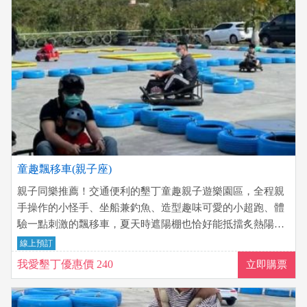
童趣飄移車(親子座)
親子同樂推薦！交通便利的墾丁童趣親子遊樂園區，全程親
手操作的小怪手、坐船兼釣魚、造型趣味可愛的小超跑、體
驗一點刺激的飄移車，夏天時遮陽棚也恰好能抵擋炙熱陽
光，適合家長帶小朋友前往~
線上預訂
我愛墾丁優惠價 240
立即購票