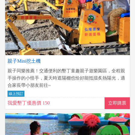
親子Mini挖土機
親子同樂推薦！交通便利的墾丁童趣親子遊樂園區，全程親
手操作的小怪手，夏天時遮陽棚也恰好能抵擋炙熱陽光，適
合家長帶小朋友前往~
線上預訂
我愛墾丁優惠價 150
立即購票