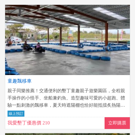
童趣飄移車
親子同樂推薦！交通便利的墾丁童趣親子遊樂園區，全程親
手操作的小怪手、坐船兼釣魚、造型趣味可愛的小超跑、體
驗一點刺激的飄移車，夏天時遮陽棚也恰好能抵擋炙熱陽
光，適合家長帶小朋友前往~
線上預訂
我愛墾丁優惠價 210
立即購票