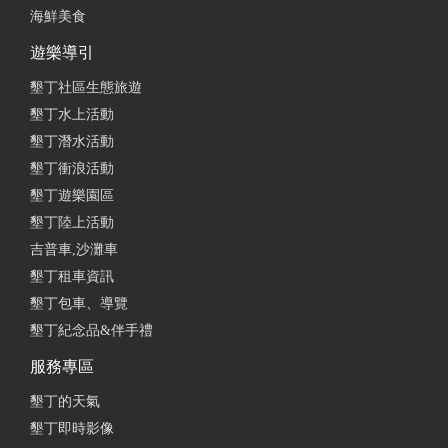
海鮮美食
from google
遊樂導引
2023-04-06 05:46:38
墾丁社區生態旅遊
墾丁水上活動
場地大，甩尾車、兒童超跑、怪手、划船釣魚、夾娃
墾丁潛水活動
娃機、搖搖馬，小朋友的天堂
墾丁衝浪活動
from google
墾丁遊樂園區
墾丁陸上活動
2023-04-01 20:18:51
吉普車,沙灘車
墾丁租車資訊
東西好玩停車方便～兒童節來超划算的
墾丁包車、導覽
from google
墾丁紀念品&伴手禮
服務專區
2023-02-27 23:51:15
墾丁的天氣
大人開甩尾車 小孩開跑車
墾丁即時影像