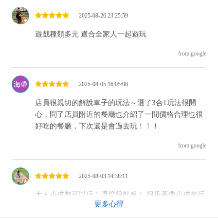
2025-08-26 23:25:59
遊戲種類多元 適合全家人一起遊玩
from google
2025-08-05 16:05:08
店員很親切的解說車子的玩法～選了3合1玩法很開
心，問了店員附近的餐廳也介紹了一間價格合理也很
好吃的餐廳，下次還是會過去玩！！！
from google
2025-08-03 14:38:11
大人小孩都可以玩！環境很舒服！ 很推薦帶小孩來玩
更多心得
又有寬廣的停車場提供 也有家長可以休息的地方 來