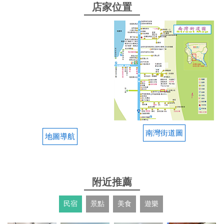
店家位置
2024-09-15 17:49:18
遛小孩的好地方，服務不錯人員都很親切，開怪手是
個很好的體驗，大家一定要試試喔！
from google
2024-06-15 15:14:12
1、對不會路邊停車的人非常友善，可以直接頭插
南灣街道圖
地圖導航
from google
附近推薦
2024-06-15 12:38:00
沒玩過手搖船，覺得很好玩喔！ 小孩玩賽車跟手搖船
民宿
景點
美食
遊樂
釣魚，說這裡很好玩