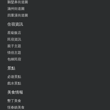
鵝鑾鼻街道圖
飄移車好玩有趣，身高110公分就可以自駕，小朋友
滿州街道圖
第一次體驗愛上，一直説要多玩幾次， 場地不小，有
四重溪街道圖
多種遊樂設施可以選擇，費用不高，10分鐘250元很
住宿資訊
可以，操作簡單也安全。
星級飯店
from google
民宿資訊
親子主題
2023-06-18 21:01:36
情侶主題
沒有華麗的裝飾，沒有很高的星星評價數，但個人覺
包棟民宿
得這裡是個適合「小小孩」來玩的地方，有電動車/挖
景點
土機/診所門口常出現的
必遊景點
from google
戲水景點
美食情報
2023-04-07 00:09:34
墾丁美食
每一樣小朋友都玩得很開心～～ 推推
恆春鎮美食