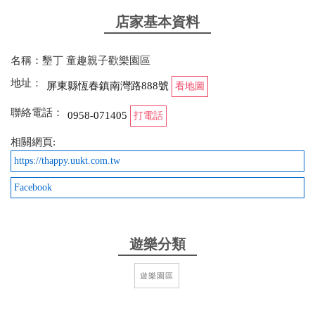
墾丁一定要來這裡！
店家基本資料
from google
名稱：墾丁 童趣親子歡樂園區
2025-07-22 13:27:30
地址：
屏東縣恆春鎮南灣路888號
看地圖
因遇到颱風外圍環流，下雨天氣不佳，闆娘主動提供
聯絡電話：
0958-071405
兒童輕便雨衣給小孩穿，服務態度超好，下次會再次
打電話
去玩。
相關網頁:
https://thappy.uukt.com.tw
from google
Facebook
2024-11-25 20:35:51
淡季11/25去玩，也是包場玩，兒子玩得很開心，一直
遊樂分類
開車，玩三項500元，可以各玩10分鐘，花30分孩子
就很滿足了。今天遇到的帥哥男店員很親切，跟著我
遊樂園區
們聊天，也介紹他們墾丁的一些地方跟事情。
from google