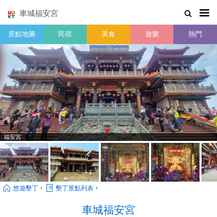
車城福安宮
景點地圖
民宿
美食
遊樂
熱門
福安宮
›
›
悠遊墾丁
墾丁景點列表
車城福安宮