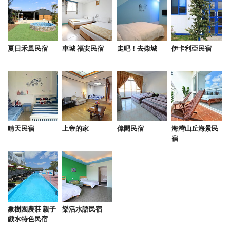
夏日禾風民宿
車城 福安民宿
走吧！去柴城
伊卡利亞民宿
晴天民宿
上帝的家
偉閎民宿
海灣山丘海景民
宿
象樹園農莊 親子
樂活水語民宿
戲水特色民宿