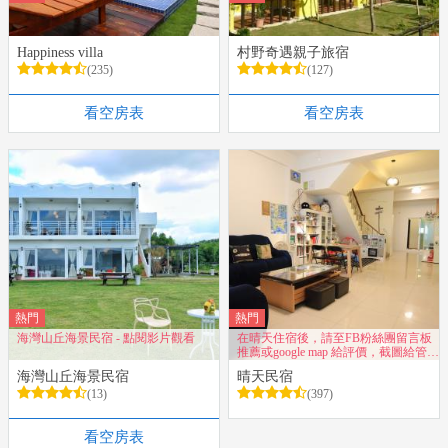
Happiness villa
村野奇遇親子旅宿
(235)
(127)
看空房表
看空房表
熱門
熱門
海灣山丘海景民宿 - 點閱影片觀看
在晴天住宿後，請至FB粉絲團留言板
推薦或google map 給評價，截圖給管
家，即贈送神秘好禮
海灣山丘海景民宿
晴天民宿
(13)
(397)
看空房表