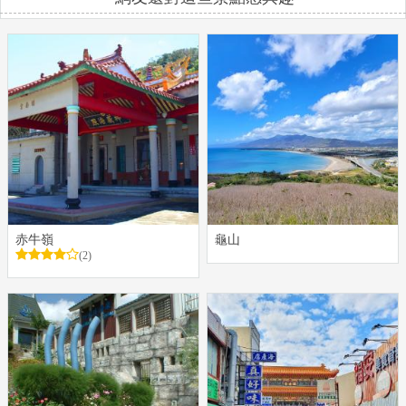
赤牛嶺
龜山
(2)