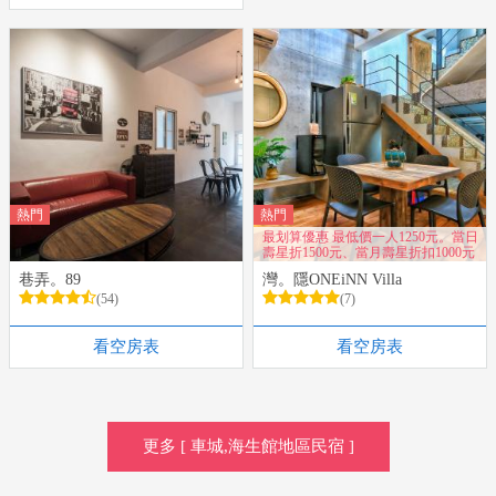
熱門
熱門
最划算優惠 最低價一人1250元。當日
壽星折1500元、當月壽星折扣1000元
巷弄。89
灣。隱ONEiNN Villa
(54)
(7)
看空房表
看空房表
更多 [ 車城,海生館地區民宿 ]