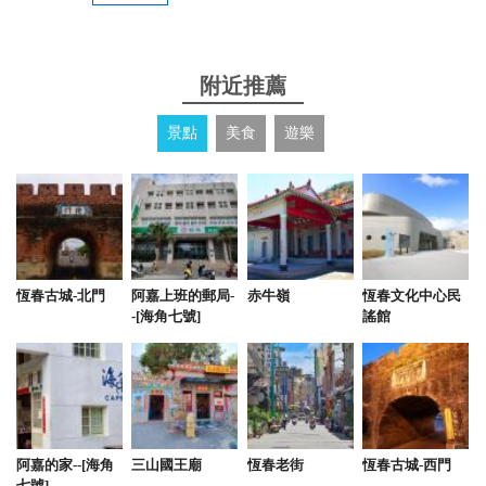
附近推薦
景點
美食
遊樂
恆春古城-北門
阿嘉上班的郵局-
赤牛嶺
恆春文化中心民
-[海角七號]
謠館
阿嘉的家--[海角
三山國王廟
恆春老街
恆春古城-西門
七號]