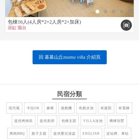
包棟16人(4人房*2+2人房*2+加床)
浴缸
陽台
回 暮暮山丘mumu villa 介紹頁
民宿分類
現代風
卡拉OK
麻將
遊戲機
有戲水池
有庭院
有電梯
提供烤肉區
提供廚房
包棟主題
VILLA泳池
獨棟別墅
烤肉BBQ
親子主題
提供嬰兒澡盆
ENGLISH
近站牌、車站