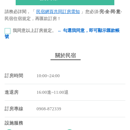
請務必詳閱，「
民宿網頁共同訂房需知
」您必須
‧完‧全‧同‧意‧
民宿住宿規定，再匯款訂房！
我同意以上訂房規定。
← 勾選我同意，即可顯示匯款帳
號
中國信託商業銀行-營業部 代號：822 帳號：
關於民宿
901560659621 戶名：許珮綺
您也可以利用這幾個常用的網路ATM匯款： [
郵局ATM
]、 [
彰銀
訂房時間
10:00~24:00
ATM
]、 [
一銀ATM
]
(以上三個銀行網路ATM只是方便網友直接連結，並不代表民
進退房
16:00進~11:00退
宿有提供該銀行匯款帳號喔。) 匯入任何款項後，請記得與業者
連絡喔！
訂房專線
0908-872339
設施服務