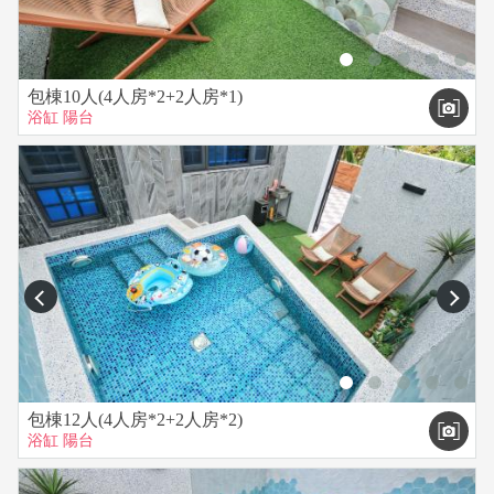
來，可全額退款或更改日期。
訂房取消或延期：
一、旅客於預定住宿日14日前取消者， 得請求民宿退還已
包棟10人(4人房*2+2人房*1)
付訂金100%。
浴缸
陽台
二、旅客於預定住宿日10至13日前取消者，得請求民宿退還已
付訂金 70%。
三、旅客於預定住宿日７至９日前取消者，得請求民宿退還已
付訂金 50%。
四、旅客於預定住宿日４至６日前取消者，得請求民宿退還已
付訂金 40%。
五、旅客於預定住宿日２至３日前取消者，得請求民宿退還已
prev
next
付訂金 30%。
六、旅客於預定住宿日１日前取消者， 得請求民宿退還已
付訂金 20%。
七、旅客於預定住宿日當日取消或怠於通知者，民宿得不退還
包棟12人(4人房*2+2人房*2)
旅客已付全部訂金。
浴缸
陽台
▲以上未退訂金可保留一個月。