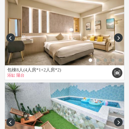
水池把沙子沖洗掉。
18.帶訪客進入本館1人酌收500元清潔費，過晚上12點算過夜，
過夜1人酌收1000元。
19.若要使用switch2，麻煩訂房前先告知，使用需額外押5000元
押金。
prev
next
匯款前請詳細了解：
包棟8人(4人房*1+2人房*2)
1. 訂房於下訂後保留三日預定，請於下訂日三日內完成匯款房
浴缸
陽台
費30%訂金，收到匯款後將會保留預定，請入住當天攜帶身分
證件辦理入住。
2. 如使用匯款，請將匯款單資料寫上訂房日及訂房姓名，並
line 或email 形式拍照傳送，以利會計對帳作業。
如未能入住，請於三日內告知，該訂金保留三個月，請擇日再
來，訂房後須改期請提前告知。
prev
next
※如遇天災、颱風、地震等不可抗因素導致交通中斷無法前