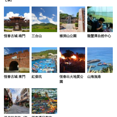
恆春古城-南門
三台山
猴洞山公園
龍鑾潭自然中心
恆春古城-東門
紅柴坑
恆春出火地質公
山海漁港
園