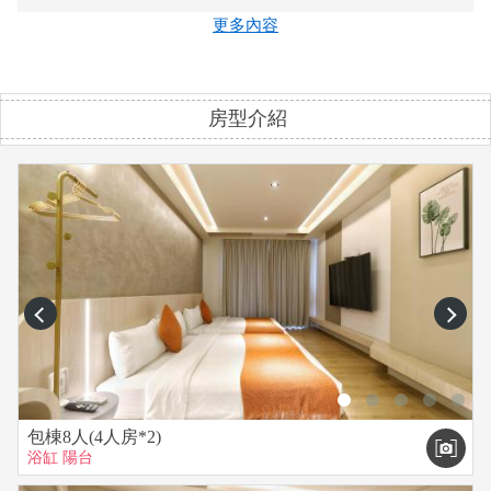
謝絕訪客，謝謝。
更多內容
7. 入住時間為 16:00，如需提早寄放行李、超過 18:00 後入住請
提前告知。
8. 退房時間為 11:00 前。
房型介紹
9. 入住時將預收5000押金，於退房後24小時內設備檢查無損害
後退還，民宿所提供設備為全新設備，請愛惜使用。
10. 為維護旅客安全及住宿品質，部分公區（如客廳、樓梯等）
設有監視器。
11. 嚴禁施放煙火、爆竹等危險物品，違者押金全額沒收。
12. 戲水池之使用，大人必須全程陪同兒童戲水，部分磁磚濕滑
請勿跳水、奔跑！
13. 本館提供兩個專屬車位，如有超過可找巷口共用車位停車，
prev
next
車輛安全請自行負責管理。
14. 本館絕對禁止吸毒開趴，違者押金全額沒收，報警處理。
15. 本館室內室外等裝飾品，請勿觸摸，如有損壞照價賠償。
16. 如欲租用美式烤肉爐（瓦斯型），需額外加收500元清潔
費。包含烤肉夾2支，剪刀一把，錫箔紙、5公斤瓦斯一桶。烤
包棟8人(4人房*2)
浴缸
陽台
肉爐使用完，請確實把瓦斯桶關上，以保安全！
17.去海邊玩沙回來，請勿直接進去民宿室內，請到民宿戶外戲