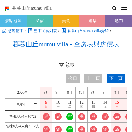
暮暮山丘mumu villa
景點地圖
民宿
美食
遊樂
熱門
›
›
›
悠遊墾丁
墾丁民宿列表
暮暮山丘mumu villa介紹
暮暮山丘mumu villa - 空房表與房價表
空房表
今日
上一頁
下一頁
2026年
8月
8月
8月
8月
8月
8月
8月
8月
9
10
11
12
13
14
15
16
日
一
二
三
四
五
六
日
包棟8人(4人房*2)
滿
滿
空
滿
滿
滿
滿
滿
包棟8人(4人房*1+2人
滿
滿
空
滿
滿
滿
滿
滿