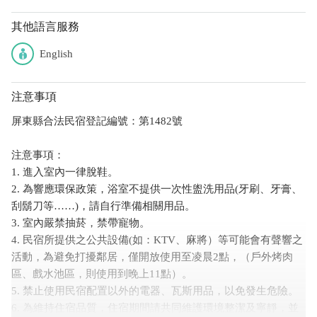
其他語言服務
English
注意事項
屏東縣合法民宿登記編號：第1482號
注意事項：
1. 進入室內一律脫鞋。
2. 為響應環保政策，浴室不提供一次性盥洗用品(牙刷、牙膏、
刮鬍刀等……)，請自行準備相關用品。
3. 室內嚴禁抽菸，禁帶寵物。
4. 民宿所提供之公共設備(如：KTV、麻將）等可能會有聲響之
活動，為避免打擾鄰居，僅開放使用至凌晨2點，（戶外烤肉
區、戲水池區，則使用到晚上11點）。
5. 禁止使用民宿配置以外的電器、瓦斯用品，以免發生危險。
6. 為維持住宿品質，住宿期間請共同維護環境整潔及寧靜，並