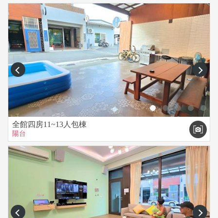
prev
next
全館四房11~13人包棟
陽台
prev
next