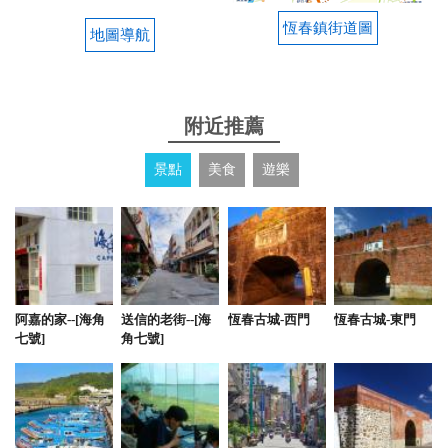
恆春鎮街道圖
地圖導航
附近推薦
景點
美食
遊樂
阿嘉的家--[海角
送信的老街--[海
恆春古城-西門
恆春古城-東門
七號]
角七號]