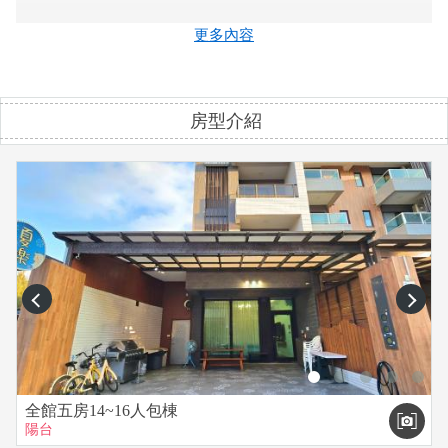
．請愛惜民宿設備，若有明顯破壞與毀損將視情況賠償。
更多內容
．嚴禁吸毒、拉K等任何違法情事，若發現必報警處理，絕不寬
貸。
房型介紹
．可代訂烤肉食材、包車租車、旅遊行程規劃。
．我們接受小型犬入住，入住時需付1000/隻押金，最多兩隻。
退房時民宿內沒明顯異味和大小便，即全額退訂金。
．民宿不提供早餐，有提供墾丁前幾名好吃的中西式早餐店菜
單，可打電話外送至民宿。
prev
next
全館五房14~16人包棟
陽台