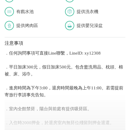
有戲水池
提供洗衣機
提供烤肉區
提供嬰兒澡盆
注意事項
．任何詢問事項可直接Line聯繫，LineID: xy12308
．平日加床300元，假日加床500元。包含盥洗用品、枕頭、棉
被、床、浴巾。
．進房時間為下午3:00，退房時間最晚為上午11:00。若需提前
寄放行李請事先告知。
．室內全館禁菸，陽台與前庭有提供吸菸區。
．入住時2000押金，於退房室內無菸位殘留則押金退還。