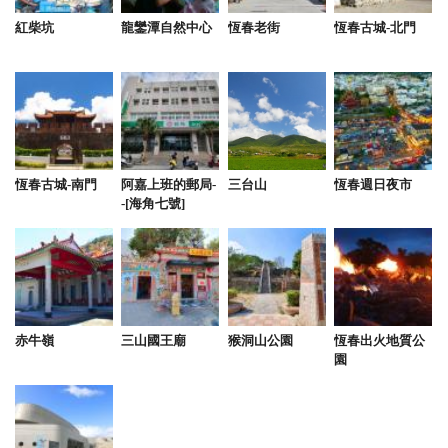
紅柴坑
龍鑾潭自然中心
恆春老街
恆春古城-北門
恆春古城-南門
阿嘉上班的郵局-
三台山
恆春週日夜市
-[海角七號]
赤牛嶺
三山國王廟
猴洞山公園
恆春出火地質公
園