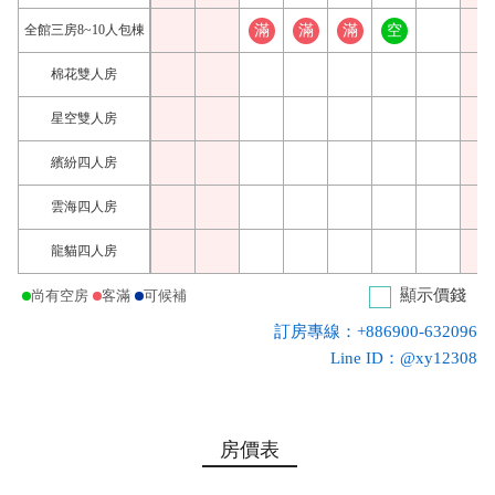
全館三房8~10人包棟
滿
滿
滿
空
棉花雙人房
星空雙人房
繽紛四人房
雲海四人房
龍貓四人房
顯示價錢
尚有空房
客滿
可候補
訂房專線：+886900-632096
Line ID：@xy12308
房價表