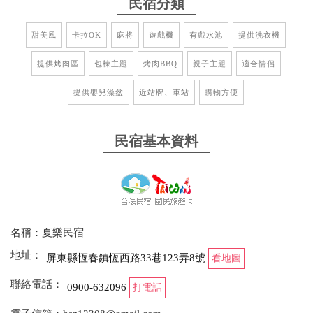
民宿分類
甜美風
卡拉OK
麻將
遊戲機
有戲水池
提供洗衣機
提供烤肉區
包棟主題
烤肉BBQ
親子主題
適合情侶
提供嬰兒澡盆
近站牌、車站
購物方便
民宿基本資料
名稱：夏樂民宿
地址：
屏東縣恆春鎮恆西路33巷123弄8號
看地圖
聯絡電話：
0900-632096
打電話