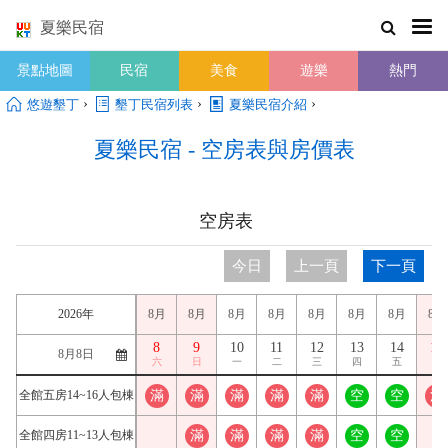
夏樂民宿
景點地圖
民宿
美食
遊樂
熱門
›
›
›
悠遊墾丁
墾丁民宿列表
夏樂民宿介紹
夏樂民宿 - 空房表與房價表
空房表
今日
上一頁
下一頁
2026年
8月
8月
8月
8月
8月
8月
8月
8月
8
9
10
11
12
13
14
15
六
日
一
二
三
四
五
六
全館五房14~16人包棟
滿
滿
滿
滿
滿
空
空
滿
全館四房11~13人包棟
滿
滿
滿
滿
空
空