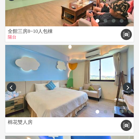
全館三房8~10人包棟
陽台
prev
next
棉花雙人房