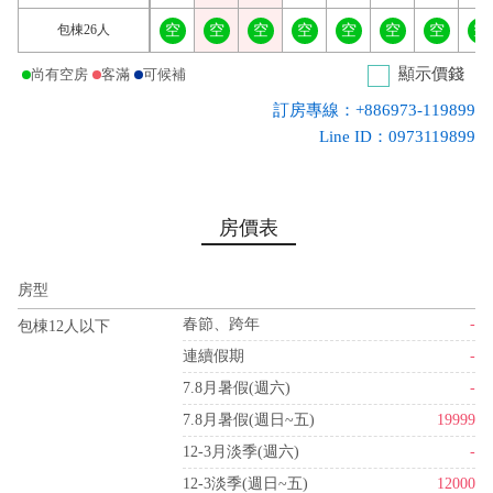
包棟26人
空
空
空
空
空
空
空
空
顯示價錢
尚有空房
客滿
可候補
訂房專線：+886973-119899
Line ID：0973119899
房價表
房型
春節、跨年
-
包棟12人以下
連續假期
-
7.8月暑假(週六)
-
7.8月暑假(週日~五)
19999
12-3月淡季(週六)
-
12-3淡季(週日~五)
12000