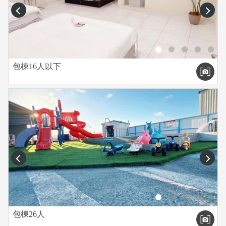
以我們會預收$3000押金，隔天退房會現場清點，沒問題，押金
prev
next
立即退還（***若為器材裝潢設備毀損請造價賠償***）
（6）住宿旅客請維持環境基本清潔，若有蛋糕飲料等...造成污
損情形，本民宿將酌收民宿清潔費：1000元
【注意事項】
包棟16人以下
※進房時間為下午3:00，退房時間為上午11:00。
(為維護下一位旅客權益，房務人員會準時清潔民宿，所以不得
超時退房)。
※屋內傢俱沐浴設備、電器、擺設、房門鑰匙...等，皆為本民
宿之財產，若有破壞，照市價賠償。
．外出時請務必攜帶鑰匙，並妥善保管好鑰匙，遺失時須支付
手續費新台幣$500元整。
prev
next
．個人貴重物品，請自行妥善保管，如有遺失，恕不負責，敬
請見諒。
※室內全面禁止飲酒、吸煙、嚼檳榔。
▲因6～10月為恆春墾丁旅遊旺季，旅客流量大，水電使用量頻
包棟26人
繁，難免出現水電供給不足的狀況，若貴賓入住時發現用水用