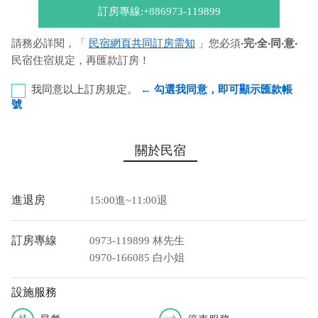
訂房專線:+886973-119899
請務必詳閱，「
民宿網頁共同訂房需知
」您必須
‧完‧全‧同‧意‧
民宿住宿規定，再匯款訂房！
我同意以上訂房規定。
← 勾選我同意，即可顯示匯款帳
號
合作金庫-九如分行 代號：006 帳號：5285765935744
關於民宿
戶名：白玲如
您也可以利用這幾個常用的網路ATM匯款： [
郵局ATM
]、 [
彰銀
進退房
15:00進~11:00退
ATM
]、 [
一銀ATM
]
(以上三個銀行網路ATM只是方便網友直接連結，並不代表民
訂房專線
0973-119899 林先生
宿有提供該銀行匯款帳號喔。) 匯入任何款項後，請記得與業者
0970-166085 白小姐
連絡喔！
設施服務