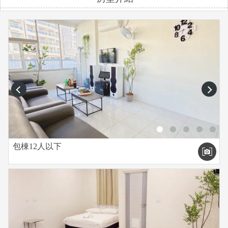
．烤肉區 (另外可代訂烤肉食材)
【升級設備】
* 沙坑，附沙坑專屬玩具
* 大型游泳池+各類造型泳圈
* 歡唱卡拉OK
* 麻將桌+麻將
prev
next
* DIY廚房（可開火）
（以上均免費提供，請客人愛惜，如蓄意破壞請原價賠償）
【訂房規則】
（1）請事先來電確認或預約。
包棟12人以下
（2）經電話訂房確認OK後，請於訂房後3日內匯訂金(房價的
50%)，若於保留時間內未收到匯款訂金則將取消訂房，並且不
另行通知。
（3）匯款後請務必來電告知。
（4）我們於收到訂金後，將為您保留房間，餘款到付。
（5）民宿現場我們會提供很多免費設施跟物品讓客人使用，所