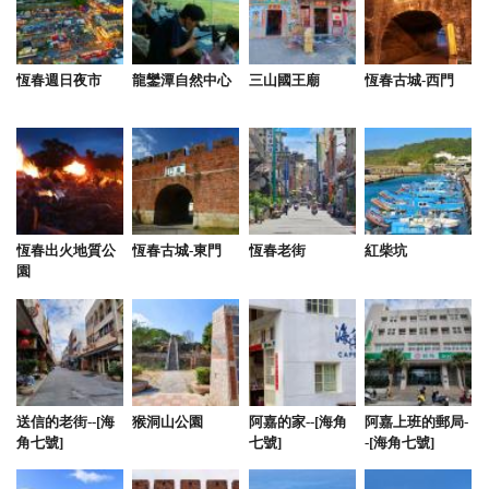
恆春週日夜市
龍鑾潭自然中心
三山國王廟
恆春古城-西門
恆春出火地質公
恆春古城-東門
恆春老街
紅柴坑
園
送信的老街--[海
猴洞山公園
阿嘉的家--[海角
阿嘉上班的郵局-
角七號]
七號]
-[海角七號]