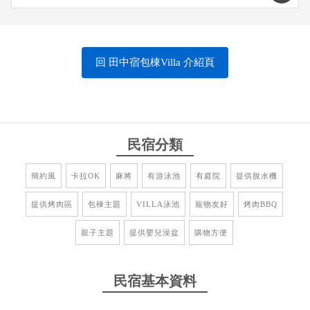
電有任何狀況，請聯絡管家或訂房人員，我們將儘快為您修
復。
【延期與退費說明】
回 田中宿包棟Villa 介紹頁
※匯款後若因故欲更改日期，請於14日前通知，可保留房間三
個月，否則訂金沒收、恕不另行通知。
※如遇颱風、地震等天災，交通因中斷，經屏東縣政府或旅客
所在地政府發佈停止上班上課，方可擇期入住。
民宿分類
簡約風
卡拉OK
麻將
有游泳池
有庭院
提供脫水機
提供烤肉區
包棟主題
VILLA泳池
寵物友好
烤肉BBQ
親子主題
提供嬰兒澡盆
購物方便
民宿基本資料