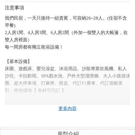
注意事項
我們民宿，一天只接待一組貴賓，可容納26~28人。(住宿不含
早餐)
2人房1間、4人房3間、6人房2間（外加一個雙人的大帳篷，在
雙人房裡面）
每一間房都有獨立衛浴設備！
【基本設備】
床圍、遊戲床、嬰兒澡盆、沐浴用品、沙龍專業吹風機、私人
沙坑、卡拉歡唱、SPA戲水池、戶外大型溜滑梯、大人小孩游泳
圈、超大停車場、打麻將、骰盅、代訂F1賽車、代訂遊艇派
對、烤肉場地【 食材可代訂 】
【民宿基本設備】
更多內容
．液晶電視、冷氣、冰箱、電鍋、烤麵包機、飲水機、奶瓶消
毒鍋、嬰兒沐浴用品、嬰兒澡盆、脫水機。
．提供洗髮精、沐浴乳、浴巾、吹風機、礦泉水、茶包、咖啡
房型介紹
包。