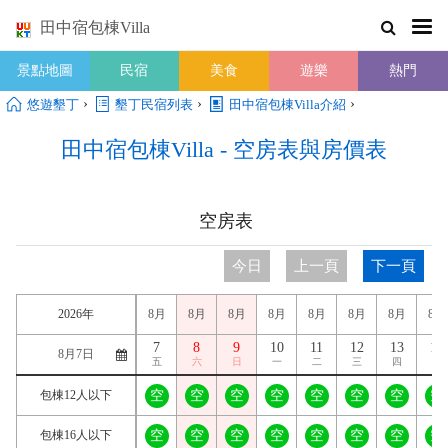
田中宿包棟Villa
景點地圖
民宿
美食
遊樂
熱門
›
›
›
悠遊墾丁
墾丁民宿列表
田中宿包棟Villa介紹
田中宿包棟Villa - 空房表與房價表
空房表
今日
上一頁
下一頁
2026年
8月
8月
8月
8月
8月
8月
8月
8月
7
8
9
10
11
12
13
14
五
六
日
一
二
三
四
五
包棟12人以下
空
空
空
空
空
空
空
空
包棟16人以下
空
空
空
空
空
空
空
空