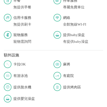
早餐
停車服務
無提供早餐
專屬免費車位
信用卡服務
網絡
無提供刷卡
全館無線WI-FI
寵物服務
提供baby澡盆
寵物需詢問
有提供baby澡盆
額外設施
卡拉OK
麻將
有游泳池
有庭院
提供脫水機
提供烤肉區
提供嬰兒澡盆