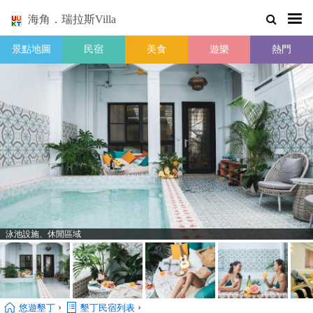
海角．瑞拉斯Villa
景點地圖
民宿
美食
遊樂
熱門
泳池設施、休閒區域
›
›
悠遊墾丁
墾丁民宿列表