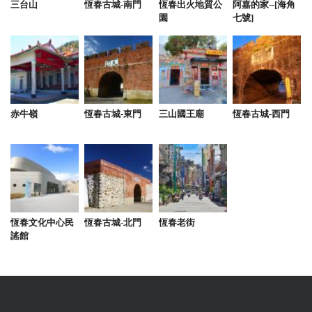
三台山
恆春古城-南門
恆春出火地質公
阿嘉的家--[海角
園
七號]
娛樂設施齊全，放鬆度假首選！ 這次入住海角瑞拉斯
民宿真是太棒了！房間除了乾淨舒適、設計精美，最
吸引我們的是這裡豐富的設施。KTV讓我們一群朋友
可以盡情歡唱，晚上還有電動麻將桌一起玩，不知不
覺玩到深夜。戶外有泳池，可以悠閒地游泳，享受陽
光，非常適合度假。 此外，民宿還有專門的烤肉區，
赤牛嶺
恆春古城-東門
三山國王廟
恆春古城-西門
提供烤肉設備，我們可以在這裡自己動手，和朋友一
邊烤肉一邊聊天，氣氛超愉快。 聽說老闆還有親子民
宿，下次ㄧ定還要再來
from google
恆春文化中心民
恆春古城-北門
恆春老街
謠館