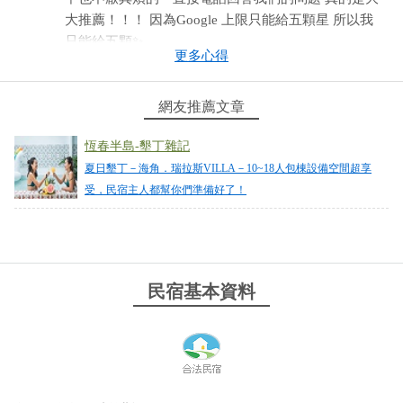
大推薦！！！ 因為Google 上限只能給五顆星 所以我
只能給五顆✨
更多心得
from google
網友推薦文章
2025-06-13 14:59:58
恆春半島-墾丁雜記
很棒的住宿體驗，老闆介紹設備跟使用方式很詳細，
夏日墾丁－海角．瑞拉斯VILLA－10~18人包棟設備空間超享
我們一群人玩的很開心，離開前還很熱情幫我們全體
受，民宿主人都幫你們準備好了！
拍照～ 覺得很推～離夜市、全聯、便利商店都不會很
遠，停車也是很方便的，所以蠻推薦來住住看～
from google
民宿基本資料
2025-06-08 21:48:47
老闆很親切~Line回覆速度很快，有問題和一些小需
求，老闆都會盡力協助，空間寬敞舒適，16個大人1