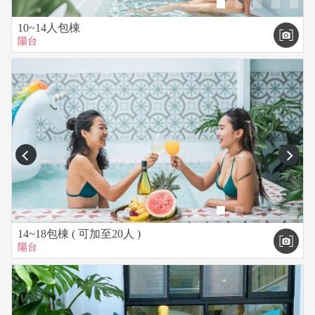
10~14人包棟
陽台
prev
next
14~18包棟 ( 可加至20人 )
陽台