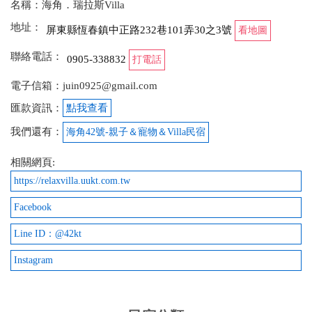
個小孩全員好評！大力推薦~ 在恆春市區，外出採買
名稱：海角．瑞拉斯Villa
也都非常方便！下次來恆春還會再來~
地址：
屏東縣恆春鎮中正路232巷101弄30之3號
看地圖
from google
聯絡電話：
0905-338832
打電話
電子信箱：juin0925@gmail.com
2025-05-11 17:04:44
匯款資訊：
點我查看
地板打掃乾淨，但是沒有提供室內拖 浴室不是乾濕分
我們還有：
離！ 好停車，有提供電動麻將桌、KTV，車庫有小泳
海角42號-親子＆寵物＆Villa民宿
池可以玩
相關網頁:
from google
https://relaxvilla.uukt.com.tw
Facebook
2025-01-20 13:16:01
Line ID：@42kt
老闆人親切 服務又好！地點離鬧區很近 超方便 ！室
Instagram
內空間寬敞 設備齊全 這次包棟體驗很讚 大人小孩都
嗨翻天了...
from google