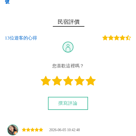
號
第一銀行-恆春分行 代號：007 帳號：753-68-028615 戶
民宿評價
名：王俊祺
13位遊客的心得
您也可以利用這幾個常用的網路ATM匯款： [
郵局ATM
]、 [
彰銀
ATM
]、 [
一銀ATM
]
(以上三個銀行網路ATM只是方便網友直接連結，並不代表民
宿有提供該銀行匯款帳號喔。) 匯入任何款項後，請記得與業者
您喜歡這裡嗎？
連絡喔！
撰寫評論
2026-06-05 10:42:48