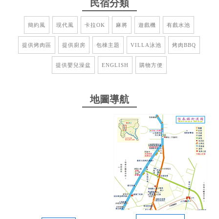
民宿分類
簡約風
現代風
卡拉OK
麻將
遊戲機
有戲水池
2024-11-02 09:20:00
提供烤肉區
提供廚房
包棟主題
VILLA泳池
烤肉BBQ
第一次入住民宿看到如此用心的業主在經營！ 此次最
喜歡頂樓的房型⋯有個網美泳池可以拍好多美照
提供嬰兒澡盆
ENGLISH
購物方便
from google
地圖導航
2024-11-02 09:07:01
真的超級適合放鬆，房間很舒服，頂樓泡水直接看到
山台山超療癒！生日聚餐唱KTV唱到爽，麻將桌也是
大家一起玩得不亦樂乎，朋友聚會超適合。 泳池也很
讚，夏天直接跳下去玩水，涼爽又開心。烤肉區有全
套設備，我們邊烤邊吃，氛圍超棒，根本不想走！ 老
闆超熱情，還給我們推薦好吃的餐廳和好玩的地方，
這趟住得超滿意。下次一定要再來！ 優點：超多設施
（KTV、電動麻將、烤肉、泳池）、老闆人超好 缺