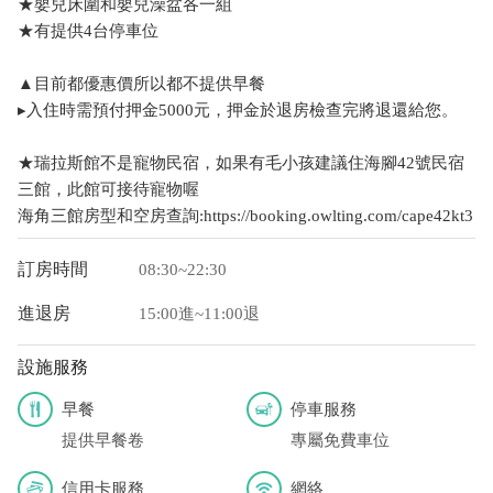
★嬰兒床圍和嬰兒澡盆各一組
★有提供4台停車位
▲​目前都優惠價所以都不提供早餐
▸入住時需預付押金5000元，押金於退房檢查完將退還給您。
★瑞拉斯館不是寵物民宿，如果有毛小孩建議住海腳42號民宿
三館，此館可接待寵物喔
海角三館房型和空房查詢:https://booking.owlting.com/cape42kt3
訂房時間
08:30~22:30
進退房
15:00進~11:00退
設施服務
早餐
停車服務
提供早餐卷
專屬免費車位
信用卡服務
網絡