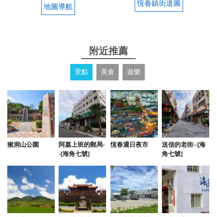
點：房間很搶手，提早一個月才訂的到
恆春鎮街道圖
地圖導航
from google
附近推薦
2024-10-31 16:37:39
我和家人上個月在海角瑞拉斯民宿住了兩晚，感到非
景點
美食
遊樂
常滿意！首先，民宿的地理位置很方便 房間乾淨整
潔，201.301陽台的山景超美，頂樓501房陽台還有戲
水池邊泡水邊看山景景色優美，感覺心情很放鬆，來
到網美民宿真是太幸福了。 老闆很親切，提供了很多
旅遊建議，還告訴我們附近隱藏的美景。下次再來的
話，我們一定會再來住這間！ 優點：親切的服務、乾
猴洞山公園
阿嘉上班的郵局-
恆春週日夜市
送信的老街--[海
淨舒適的環境 缺點：旺季房間比較難預訂，建議提前
-[海角七號]
角七號]
安排
from google
2024-10-31 16:08:39