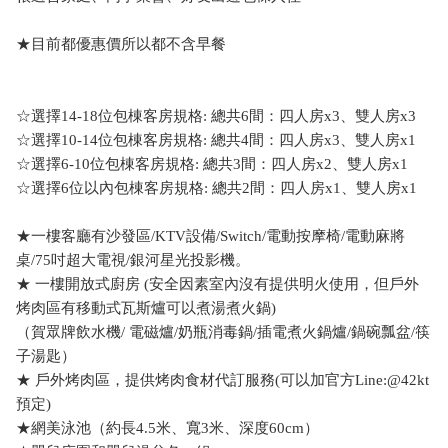
★目前都優惠價所以都不含早餐
☆選擇14-18位包棟客房規格: 總共6間：四人房x3、雙人房x3
☆選擇10-14位包棟客房規格: 總共4間：四人房x3、雙人房x1
☆選擇6-10位包棟客房規格: 總共3間：四人房x2、雙人房x1
☆選擇6位以內包棟客房規格: 總共2間：四人房x1、雙人房x1
★一樓客廳有沙發區/KTV設備/Switch/電動按摩椅/電動麻將
桌/75吋超大電視/銀河星光投影機。
★ 一樓開放式廚房 (安全因素室內沒有提供明火使用，但戶外
烤肉區有移動式瓦斯爐可以煮湯煮火鍋)
（賀眾牌飲水機/ 電磁爐/奶瓶消毒鍋/插電煮火鍋爐/鍋碗瓢盆/筷
子湯匙）
★ 戶外烤肉區，提供烤肉食材代訂服務(可以加官方Line:@42kt
預定)
★網美泳池（約長4.5米、寬3米、深度60cm）