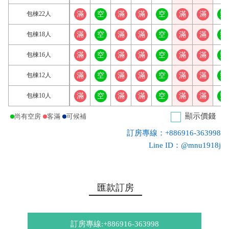
包棟22人
滿
空
滿
滿
空
滿
滿
空
包棟18人
滿
空
滿
滿
空
滿
滿
空
包棟16人
滿
空
滿
滿
空
滿
滿
空
包棟12人
滿
空
滿
滿
空
滿
滿
空
包棟10人
滿
空
滿
滿
空
滿
滿
空
顯示價錢
尚有空房
客滿
可候補
訂房專線：+886916-363998
Line ID：@mnu1918j
匯款訂房
訂房專線:+886916-363998