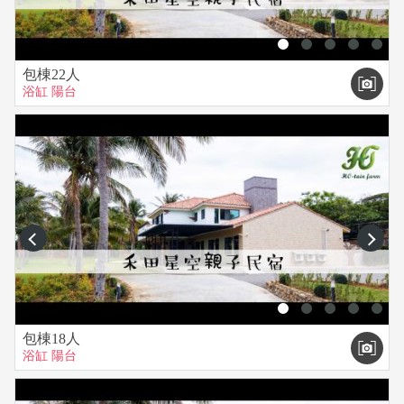
租車服務、水上/陸上活動票劵代購、烤肉食材代訂、蛋糕代
訂。
包棟22人
【訂房程序】
浴缸
陽台
(1)請事先來電確認或預約。
(2)經電話訂房確認OK後，請於訂房後3日內匯訂金(房價的
30%)，若於保留時間內未收到匯款訂金則將取消訂房，並且不
另行通知。
(3)匯款後請務必來電告知，電話：【0916-363-998(林先生)】
(4)我們於收到訂金後，將為您保留房間，餘款到付。
prev
next
包棟18人
浴缸
陽台