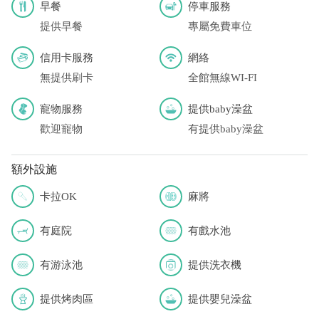
早餐
停車服務
提供早餐
專屬免費車位
信用卡服務
網絡
無提供刷卡
全館無線WI-FI
寵物服務
提供baby澡盆
歡迎寵物
有提供baby澡盆
額外設施
卡拉OK
麻將
有庭院
有戲水池
有游泳池
提供洗衣機
提供烤肉區
提供嬰兒澡盆