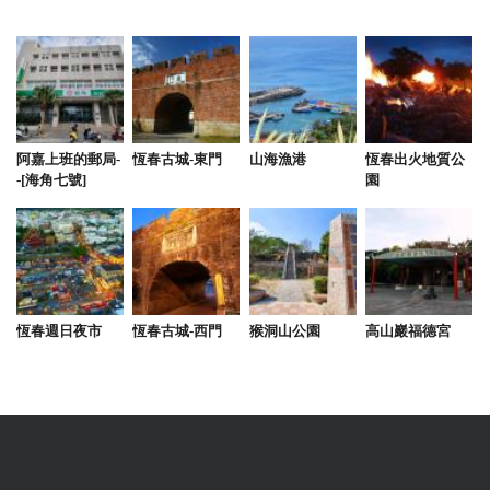
阿嘉上班的郵局-
恆春古城-東門
山海漁港
恆春出火地質公
-[海角七號]
園
恆春週日夜市
恆春古城-西門
猴洞山公園
高山巖福德宮