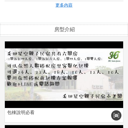
5.房間內請勿抽煙、包含浴室，請尊重自己的室友也尊重下一
更多內容
位的旅客。
6.全園內禁丟水球、禁丟蛋糕、禁丟刮鬍泡、禁丟奶油。
7.禁止一切違法情事，若有發現將立即報警喔。
房型介紹
▲寵物入住酌收300/隻，但若有便溺破壞傢俱等，需照價賠
償。
▲泳池水深約75~100公分，需要家長陪同使用。
▲請依照預定房型人數入住，若有加人請如實告知，我們會為
您準備備品，睡得更舒服，也彼此尊重。
（三歲以下無需加床者可免費入住但不提供早餐與備品，三歲
以上加一人1000元/晚含加床、早餐、備品）
▲全額退訂金標準：（退訂金標準依照觀光局制定比例辦法）
＊颱風或自然災害，以中央氣象局預報為依據，入住當天發佈
包棟說明必看
屏東地區陸上颱風警報，即退訂金全額。
＊本館不接受季節性降雨、同行友人無法前來或您不喜歡出遊