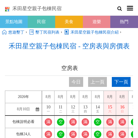
禾田星空親子包棟民宿
景點地圖
民宿
美食
遊樂
熱門
›
›
›
悠遊墾丁
墾丁民宿列表
禾田星空親子包棟民宿介紹
禾田星空親子包棟民宿 - 空房表與房價表
空房表
今日
上一頁
下一頁
2026年
8月
8月
8月
8月
8月
8月
8月
8月
10
11
12
13
14
15
16
17
一
二
三
四
五
六
日
一
包棟說明必看
滿
空
滿
滿
空
滿
滿
空
包棟24人
滿
空
滿
滿
空
滿
滿
空