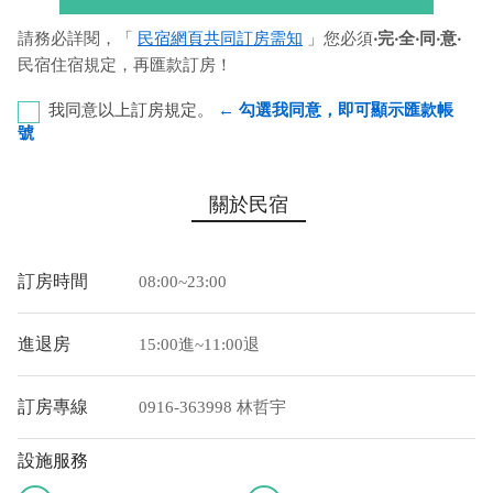
請務必詳閱，「
民宿網頁共同訂房需知
」您必須
‧完‧全‧同‧意‧
民宿住宿規定，再匯款訂房！
我同意以上訂房規定。
← 勾選我同意，即可顯示匯款帳
號
彰化銀行-恆春分行 代號：009 帳號：8348-86-041237-
關於民宿
00 戶名：林哲宇
您也可以利用這幾個常用的網路ATM匯款： [
郵局ATM
]、 [
彰銀
訂房時間
08:00~23:00
ATM
]、 [
一銀ATM
]
(以上三個銀行網路ATM只是方便網友直接連結，並不代表民
進退房
15:00進~11:00退
宿有提供該銀行匯款帳號喔。) 匯入任何款項後，請記得與業者
連絡喔！
訂房專線
0916-363998 林哲宇
設施服務