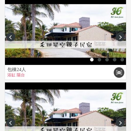
遇到氣候不佳因素的退訂。
▲ 季節期間：
平日為：星期日～五；假日：星期六
prev
next
▲房內配備：液晶電視、冷氣、吹風機、衣架、清潔用品(含牙
刷.沐浴乳.洗髮精.浴巾) 。
▲室內客餐廳廚房：瓦斯爐、炒鍋、湯鍋、碗盤、飲水機、麻
將及麻將桌、餐桌、冰箱。
▲室外配備：泳池、停車場、美式瓦斯烤肉爐(烤網請自備) 、
包棟24人
戶外桌椅。
浴缸
陽台
▲請共同愛護民宿空間內設備及物品，請勿搬動家具，如有損
失照價賠償。
▲貴重物品請自行妥當保管，外出時請鎖上房門以策安全，民
宿不付保管責任。民宿停車位不付保管責任。
prev
next
▲其它服務：
包車導覽、短程接駁、高雄墾丁接駁(以上接駁需自費)