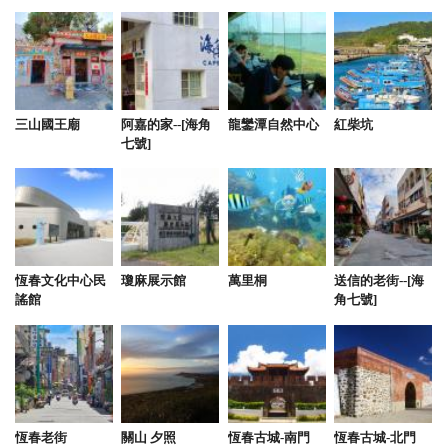
三山國王廟
阿嘉的家--[海角
龍鑾潭自然中心
紅柴坑
七號]
恆春文化中心民
瓊麻展示館
萬里桐
送信的老街--[海
謠館
角七號]
恆春老街
關山 夕照
恆春古城-南門
恆春古城-北門