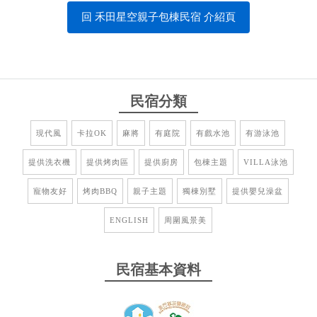
回 禾田星空親子包棟民宿 介紹頁
民宿分類
現代風
卡拉OK
麻將
有庭院
有戲水池
有游泳池
提供洗衣機
提供烤肉區
提供廚房
包棟主題
VILLA泳池
寵物友好
烤肉BBQ
親子主題
獨棟別墅
提供嬰兒澡盆
ENGLISH
周圍風景美
民宿基本資料