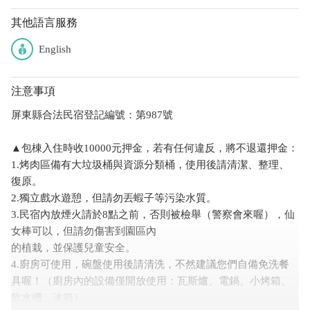
其他語言服務
English
注意事項
屏東縣合法民宿登記編號：第987號
▲包棟入住時收10000元押金，若有任何違反，將不退還押金：
1.烤肉區備有大垃圾桶與資源分類桶，使用後請清潔、整理、
復原。
2.獨立戲水遊憩，但請勿丟蝦子等污染水質。
3.民宿內放煙火請於8點之前，否則被檢舉（警察會來喔），仙
女棒可以，但請勿傷害到園區內
的植栽，並保護兒童安全。
4.廚房可使用，碗盤使用後請清洗，不然建議您們自備免洗餐
具喔！（廚房內的設備僅開放使用：瓦斯爐、電鍋、小烤箱、
飲水機、冰箱）