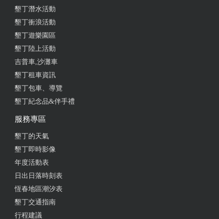
2024-07-27 22:00:04
墾丁潛水活動
墾丁衝浪活動
騎機車環島的時候住過這裡。 屬於價位較低廉的住宿
墾丁遊樂園區
地點，門口的空間可以停幾輛機車或自行車，如果是
汽車的話，就得另外找地方停車了。 房間、衛浴都需
墾丁陸上活動
要與人共用，個人空間自然不會太大，有一些公共空
吉普車,沙灘車
間，同樣也不是太大，各樣設備也都比較簡單，不過
墾丁租車資訊
住在這樣的地方，通常有機會遇到同樣正在騎機車、
墾丁包車、導覽
自行車，甚至是徒步環島旅行的旅客，可以彼此交
墾丁紀念品&伴手禮
流，這是選擇高級飯店不太可能會有的經驗。 因此，
服務專區
比起住宿環境，能夠跟來自不同地方、即將前往不同
目的地的旅客們交流，或許才是選擇背包客棧最主要
墾丁的天氣
的樂趣吧！
墾丁即時影像
from google
年度活動表
日出日落時刻表
恆春地區潮汐表
2024-06-24 08:50:35
墾丁交通指南
算很適合背包客的旅店，離福安宮也很近，房間簡單
行程建議