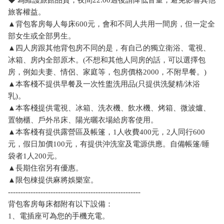
◆ 為維護旅館品質，夜間22:00過後請降低音量，避免影響其他
旅客權益。
▲背包客房每人每床600元，會和不同人共用一間房，但一定全
部女生或全部男生。
▲四人房跟其他背包房不同的是，有自己的獨立衛浴、電視、
冰箱、房内全部原木。(不想和其他人同房的話，可以選擇包
房，例如夫妻、情侶、家庭等，包房價格2000，不附早餐。)
▲本客棧不提供早餐及一次性盥洗用品(只提供洗髮精/沐浴
乳)。
▲本客棧提供電視、冰箱、洗衣機、飲水機、烤箱、微波爐、
置物櫃、戶外吊床、陽光曬衣場給房客使用。
▲本客棧有提供露營區及帳篷，1人收費400元，2人同行600
元，假日加價100元，有提供沖洗室及電源供應。自備帳篷/睡
袋者1人200元。
▲長期住宿另有優惠。
▲限包棟提供麻將娛樂室。
-----------------------------------------------------
背包客房每床都附有以下設備：
1、電插座可為您的手機充電。