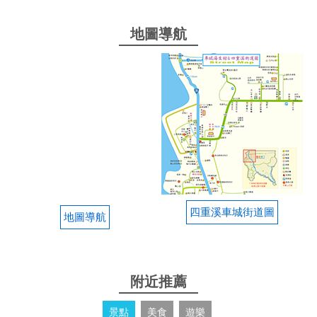
環境才能入睡, 則必須自備眼罩.
地圖導航
from google
2025-03-28 10:21:15
整體偏髒，床單枕頭都有明顯的污漬，浴室也不是很
乾淨。將就睡一晚上還行。隔音很差，現在還有工程
進行，環境不是很好。感覺沒有以前這麼用心經營
了。
from google
四重溪車城街道圖
地圖導航
2025-03-16 16:45:17
今天只有單純消費淋浴$100，雖然淋浴間不大，但是
附近推薦
熱水溫度很夠，也有吹風機，老闆娘也很客氣，整體
體驗是舒適的
景點
美食
遊樂