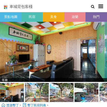
車城背包客棧
景點地圖
民宿
美食
遊樂
熱門
客廳
›
›
悠遊墾丁
墾丁民宿列表