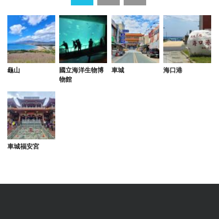
from google
2025-02-25 22:47:34
車城唯一背包客棧，房間算是唯一感覺乾淨舒適的地
方，廁所淋浴雖然有打掃，但看到主人家的假牙泡在
龜山
國立海洋生物博
車城
海口港
物館
杯子內、毛巾亂批，感受不太好。害怕菸味的旅客建
議避開，公共區域經常有菸味。 機車出租不是滿租滿
還也挺特別的，拿到一台快要沒油的車... 客棧斜對面
的鹹鴨蛋值得買。
from google
車城福安宮
2025-02-22 20:12:57
離福安宮很近 距離泡溫泉的四重溪也很近 房間乾淨
整潔 還有兩隻親人的店貓很可愛 走出民宿就有超商
跟早餐店