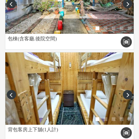
prev
next
包棟(含客廳.後院空間)
prev
next
背包客房上下舖(1人計)