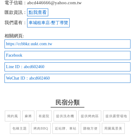
電子信箱：abcd446666@yahoo.com.tw
2025-08-20 23:04:25
匯款資訊：
點我查看
淑又客氣，床硬了點，其他沒有好挑剔的，星星多不
我們還有：
車城租車店-墾丁導覽
是沒原因！
相關網頁:
from google
https://ccbbkz.uukt.com.tw
Facebook
2025-07-07 18:33:10
Line ID：abcd602460
我們一起腳踏車來的那邊有一些戶外的設施，然後我
覺得佈置的也很有特色，然後算是好看的 地理位置優
WeChat ID：abcd602460
良，老闆人很好，很友善
from google
民宿分類
2025-04-08 10:35:00
簡約風
麻將
有庭院
提供洗衣機
提供烤肉區
提供露營場地
貓很危險, 死賴要進房, 賴死不走 ! 房間頂窗透光, 晚上
包棟主題
烤肉BBQ
近站牌、車站
購物方便
周圍風景美
走廊不關燈, 床位的隔簾又是百色的透紗, 如果要全黑