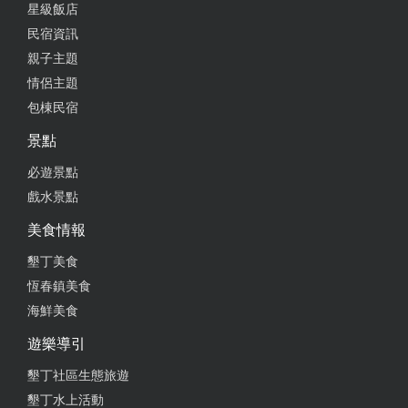
近福安宮、看海美術館，前往四重溪溫泉區也不會太
星級飯店
遠。 搭公車在車城農會站下車的路口即可看到背包客
民宿資訊
棧，十分便利。機車租用以24小時計算，若會超時，
親子主題
和老闆事先溝通ok若可續用，延時1小時$50計。店家
情侶主題
設有置物櫃可寄放行李，方便旅客輕裝遊車城。
包棟民宿
from google
景點
必遊景點
2024-12-15 20:03:38
戲水景點
有機會會再次選擇來這裡住宿，也會推薦給朋友的，
美食情報
房間非常整潔溫馨舒適，處處都能看見老闆的用心經
營，沒有缺點可言老闆也十分好客，對小孩更是熱情
墾丁美食
友愛，知道有孩子還拿出遙控戰車大方借小孩遊戲還
恆春鎮美食
有仔細的教學，非常感激您幾天來對我家人的照顧用
海鮮美食
心 真的非常感激您
遊樂導引
from google
墾丁社區生態旅遊
墾丁水上活動