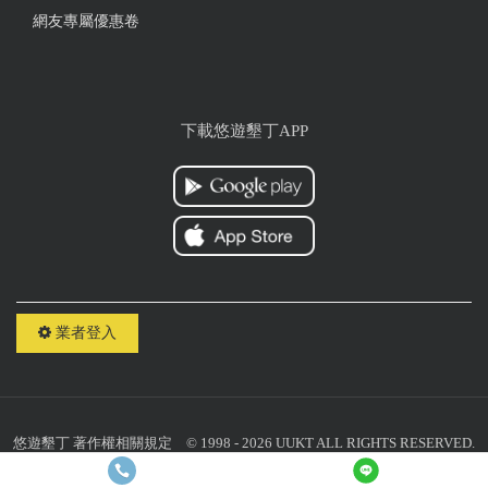
乾淨，但是建議可以提供循環使用的毛巾，這樣減少
網友專屬優惠卷
背包客行李的負擔，會更有吸引力
from google
下載悠遊墾丁APP
2024-05-01 07:50:29
500元一晚，算舒適的房間，有智慧型洗衣機、冰
箱、曬衣場、一推架子跟夾子、免費腳踏車去龜山
玩、其他民宿該有的也都有，還有一位旅遊專家老
闆，一位有求必應的老闆娘，不給五星對不起自己。
唯一遺憾是南台灣天敵....蚊子，老闆也準備冷氣跟捕
蚊燈，不能嫌了。
業者登入
from google
2024-02-23 18:16:22
悠遊墾丁
著作權相關規定
© 1998 - 2026 UUKT ALL RIGHTS RESERVED.
聯絡我們：
uuktsir@gmail.com
統一編號：10818059
整體上都算方便 也很熱心引導 推ㄧ個 雖然隔音比較