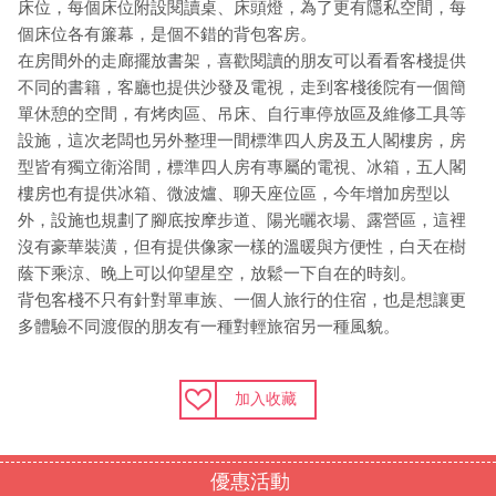
床位，每個床位附設閱讀桌、床頭燈，為了更有隱私空間，每
個床位各有簾幕，是個不錯的背包客房。
在房間外的走廊擺放書架，喜歡閱讀的朋友可以看看客棧提供
不同的書籍，客廳也提供沙發及電視，走到客棧後院有一個簡
單休憩的空間，有烤肉區、吊床、自行車停放區及維修工具等
設施，這次老闆也另外整理一間標準四人房及五人閣樓房，房
型皆有獨立衛浴間，標準四人房有專屬的電視、冰箱，五人閣
樓房也有提供冰箱、微波爐、聊天座位區，今年增加房型以
外，設施也規劃了腳底按摩步道、陽光曬衣場、露營區，這裡
沒有豪華裝潢，但有提供像家一樣的溫暖與方便性，白天在樹
蔭下乘涼、晚上可以仰望星空，放鬆一下自在的時刻。
背包客棧不只有針對單車族、一個人旅行的住宿，也是想讓更
多體驗不同渡假的朋友有一種對輕旅宿另一種風貌。
加入收藏
優惠活動