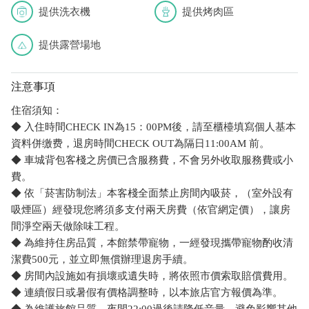
提供洗衣機
提供烤肉區
提供露營場地
注意事項
住宿須知：
◆ 入住時間CHECK IN為15：00PM後，請至櫃檯填寫個人基本
資料併缴费，退房時間CHECK OUT為隔日11:00AM 前。
◆ 車城背包客棧之房價已含服務費，不會另外收取服務費或小
費。
◆ 依「菸害防制法」本客棧全面禁止房間內吸菸，（室外設有
吸煙區）經發現您將須多支付兩天房費（依官網定價），讓房
間淨空兩天做除味工程。
◆ 為維持住房品質，本館禁帶寵物，一經發現攜帶寵物酌收清
潔費500元，並立即無償辦理退房手續。
◆ 房間內設施如有損壞或遺失時，將依照市價索取賠償費用。
◆ 連續假日或暑假有價格調整時，以本旅店官方報價為準。