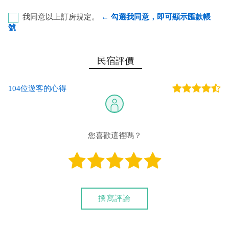
我同意以上訂房規定。
← 勾選我同意，即可顯示匯款帳
號
彰化銀行-恆春分行 代號：009 帳號：8348-51-049163-
民宿評價
00 戶名：曾建勛
104位遊客的心得
您也可以利用這幾個常用的網路ATM匯款： [
郵局ATM
]、 [
彰銀
ATM
]、 [
一銀ATM
]
(以上三個銀行網路ATM只是方便網友直接連結，並不代表民
宿有提供該銀行匯款帳號喔。) 匯入任何款項後，請記得與業者
您喜歡這裡嗎？
連絡喔！
撰寫評論