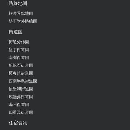
路線地圖
from google
旅遊景點地圖
墾丁對外路線圖
2025-01-31 17:03:04
街道圖
這裡環境乾淨、舒適，榮哥好棒喔
街道分佈圖
from google
墾丁街道圖
南灣街道圖
2025-01-28 18:33:12
船帆石街道圖
恆春鎮街道圖
整個客棧都很有人情味，貓咪也很可愛！下次還會來
西南半島街道圖
入住
後壁湖街道圖
from google
鵝鑾鼻街道圖
滿州街道圖
四重溪街道圖
2025-01-14 07:52:24
住宿資訊
這次是租機車，所以未評價房間。 店家的位置很棒，