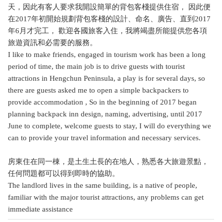
天，因此有客人要求我開設簡單的背包客棧提供住宿， 因此便
在2017年初開始規劃背包客棧的設計、命名、廣告、直到2017
年6月才完工， 歡迎各國旅客入住，我將竭盡所能提供您各項
旅遊資訊和必需要的服務。
I like to make friends, engaged in tourism work has been a long
period of time, the main job is to drive guests with tourist
attractions in Hengchun Peninsula, a play is for several days, so
there are guests asked me to open a simple backpackers to
provide accommodation , So in the beginning of 2017 began
planning backpack inn design, naming, advertising, until 2017
June to complete, welcome guests to stay, I will do everything we
can to provide your travel information and necessary services.
房東住在同一棟，是土生土長的在地人，熟悉各大旅遊景點，
任何問題都可以得到即時的協助。
The landlord lives in the same building, is a native of people,
familiar with the major tourist attractions, any problems can get
immediate assistance