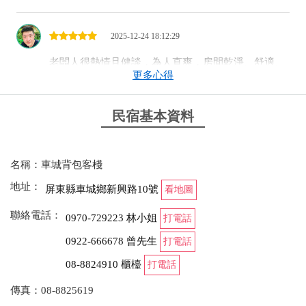
2025-12-24 18:12:29
老闆人很熱情且健談，為人直爽，房間乾淨、舒適、
更多心得
溫馨，是會想讓人再次前往住宿的旅店
from google
民宿基本資料
2025-10-31 19:25:57
名稱：車城背包客棧
來車城一定要住的地方，老闆跟老闆娘都很熱情。 店
地址：
屏東縣車城鄉新興路10號
看地圖
內還有貓咪慵懶的看店。 我是單人住宿，但是因為那
天只有我一個男生， 算是賺到。房費也便宜，真的物
聯絡電話：
0970-729223 林小姐
打電話
超所值 還有提供飲水（冷熱）、洗衣機、曬衣場 還
有戶外空間。整體非常棒⋯ 但隔音比較差，如果不能
0922-666678 曾先生
打電話
接受，就不要訂
08-8824910 櫃檯
打電話
from google
傳真：08-8825619