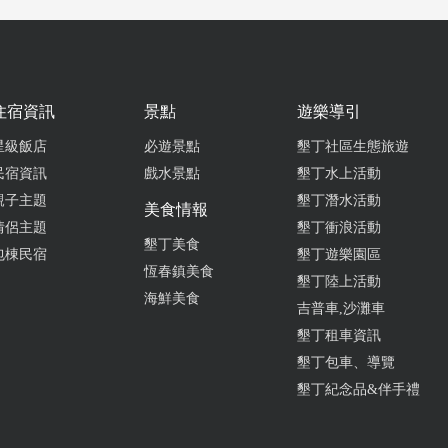
住宿資訊
景點
遊樂導引
星級飯店
必遊景點
墾丁社區生態旅遊
民宿資訊
戲水景點
墾丁水上活動
親子主題
墾丁潛水活動
美食情報
情侶主題
墾丁衝浪活動
墾丁美食
包棟民宿
墾丁遊樂園區
恆春鎮美食
墾丁陸上活動
海鮮美食
吉普車,沙灘車
墾丁租車資訊
墾丁包車、導覽
墾丁紀念品&伴手禮