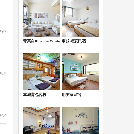
ogle
青寓白Blue inn White
車城 福安民宿
ogle
車城背包客棧
朋友家民宿
ogle