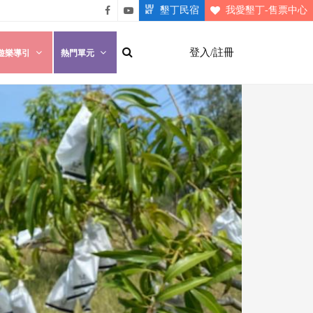
墾丁民宿
我愛墾丁-售票中心
悠遊
悠遊
墾丁
墾丁
登入/註冊
遊樂導引
熱門單元
粉絲
影片
團
介紹