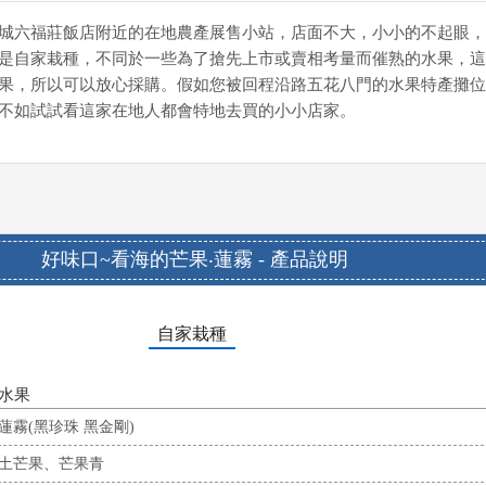
城六福莊飯店附近的在地農產展售小站，店面不大，小小的不起眼，
是自家栽種，不同於一些為了搶先上市或賣相考量而催熟的水果，這
果，所以可以放心採購。假如您被回程沿路五花八門的水果特產攤位
不如試試看這家在地人都會特地去買的小小店家。
好味口~看海的芒果‧蓮霧 - 產品說明
自家栽種
水果
蓮霧(黑珍珠 黑金剛)
土芒果、芒果青