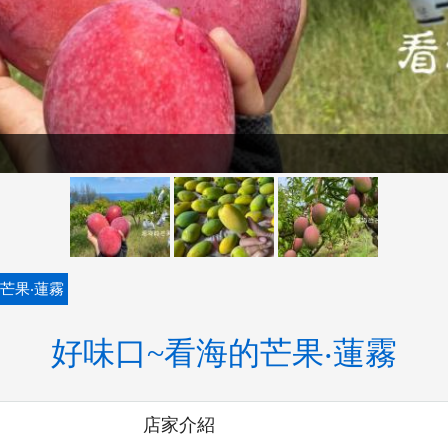
芒果‧蓮霧
好味口~看海的芒果‧蓮霧
店家介紹