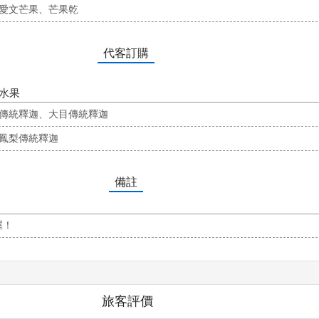
愛文芒果、芒果乾
代客訂購
水果
傳統釋迦、大目傳統釋迦
鳳梨傳統釋迦
備註
喔！
旅客評價