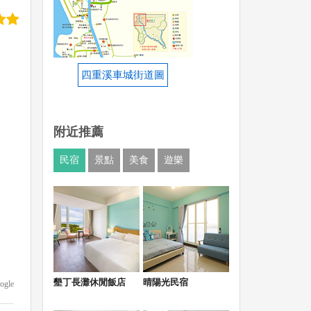
四重溪車城街道圖
附近推薦
民宿
景點
美食
遊樂
墾丁長灘休閒飯店
晴陽光民宿
ogle