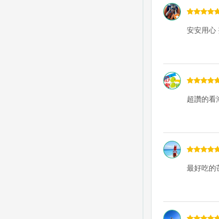
安安用心
超讚的看
最好吃的芒