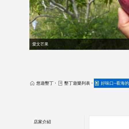
愛文芒果
›
›
悠遊墾丁
墾丁遊樂列表
好味口~看海的
店家介紹