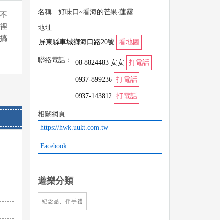
名稱：好味口~看海的芒果‧蓮霧
不
裡
地址：
搞
屏東縣車城鄉海口路20號
看地圖
聯絡電話：
08-8824483 安安
打電話
0937-899236
打電話
0937-143812
打電話
相關網頁:
https://hwk.uukt.com.tw
Facebook
遊樂分類
紀念品、伴手禮