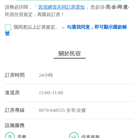
請務必詳閱，「
民宿網頁共同訂房需知
」您必須
‧完‧全‧同‧意‧
民宿住宿規定，再匯款訂房！
我同意以上訂房規定。
← 勾選我同意，即可顯示匯款帳
號
合作金庫銀行-枋寮分行 代號：006 帳號：5838-76-
關於民宿
5228516 戶名：廖文全
您也可以利用這幾個常用的網路ATM匯款： [
郵局ATM
]、 [
彰銀
訂房時間
24小時
ATM
]、 [
一銀ATM
]
(以上三個銀行網路ATM只是方便網友直接連結，並不代表民
進退房
15:00~11:00
宿有提供該銀行匯款帳號喔。) 匯入任何款項後，請記得與業者
連絡喔！
訂房專線
0979-648555 全哥/全嫂
設施服務
早餐
停車服務