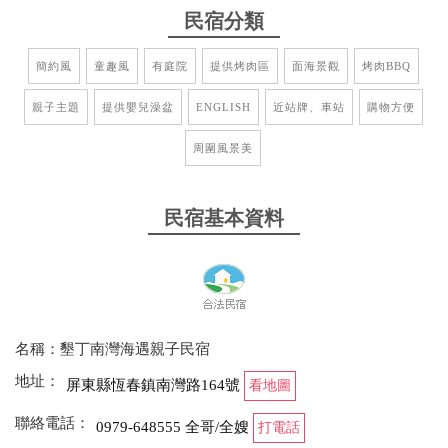
民宿分類
簡約風
童趣風
有庭院
提供烤肉區
面海景觀
烤肉BBQ
親子主題
提供嬰兒澡盆
ENGLISH
近站牌、車站
購物方便
周圍風景美
民宿基本資料
名稱：墾丁南灣海遇親子民宿
地址：
屏東縣恆春鎮南灣路164號
看地圖
聯絡電話：
0979-648555 全哥/全嫂
打電話