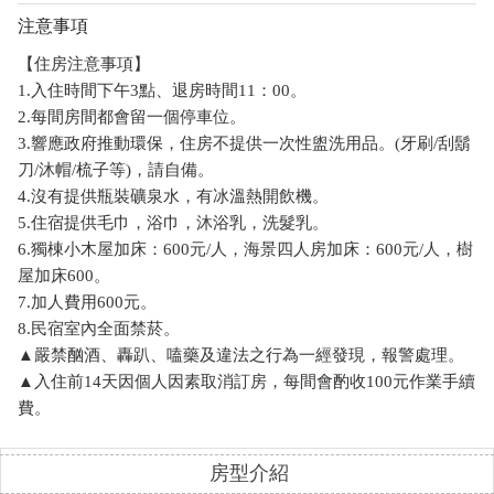
注意事項
【住房注意事項】
1.入住時間下午3點、退房時間11：00。
2.每間房間都會留一個停車位。
3.響應政府推動環保，住房不提供一次性盥洗用品。(牙刷/刮鬍
刀/沐帽/梳子等)，請自備。
4.沒有提供瓶裝礦泉水，有冰溫熱開飲機。
5.住宿提供毛巾，浴巾，沐浴乳，洗髮乳。
6.獨棟小木屋加床：600元/人，海景四人房加床：600元/人，樹
屋加床600。
7.加人費用600元。
8.民宿室內全面禁菸。
▲嚴禁酗酒、轟趴、嗑藥及違法之行為一經發現，報警處理。
▲入住前14天因個人因素取消訂房，每間會酌收100元作業手續
費。
房型介紹