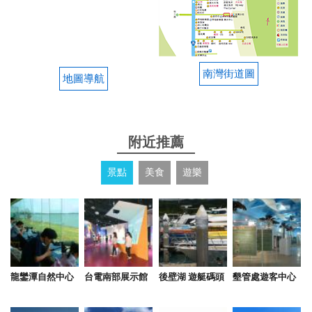
南灣街道圖
地圖導航
附近推薦
景點
美食
遊樂
龍鑾潭自然中心
台電南部展示館
後壁湖 遊艇碼頭
墾管處遊客中心