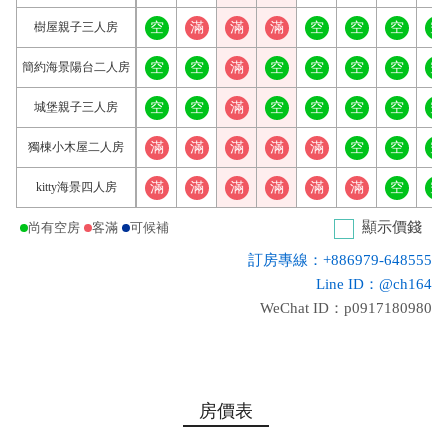
樹屋親子三人房
空
滿
滿
滿
空
空
空
空
簡約海景陽台二人房
空
空
滿
空
空
空
空
空
城堡親子三人房
空
空
滿
空
空
空
空
空
獨棟小木屋二人房
滿
滿
滿
滿
滿
空
空
空
kitty海景四人房
滿
滿
滿
滿
滿
滿
空
空
顯示價錢
尚有空房
客滿
可候補
訂房專線：+886979-648555
Line ID：@ch164
WeChat ID：p0917180980
房價表