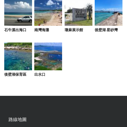
石牛溪出海口
南灣海灘
瓊麻展示館
後壁湖 星砂灣
後壁湖保育區
出水口
路線地圖