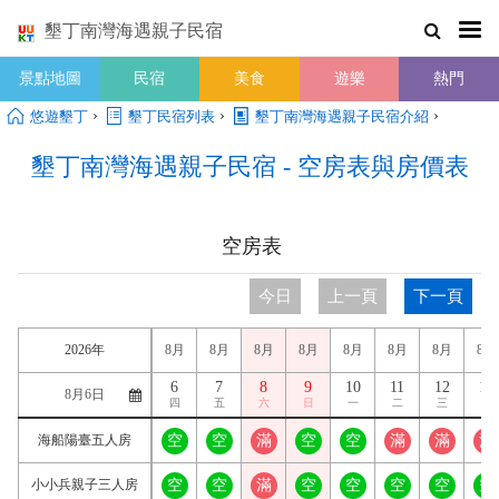
墾丁南灣海遇親子民宿
景點地圖
民宿
美食
遊樂
熱門
›
›
›
悠遊墾丁
墾丁民宿列表
墾丁南灣海遇親子民宿介紹
墾丁南灣海遇親子民宿 - 空房表與房價表
空房表
今日
上一頁
下一頁
2026年
8月
8月
8月
8月
8月
8月
8月
8月
6
7
8
9
10
11
12
13
四
五
六
日
一
二
三
四
海船陽臺五人房
空
空
滿
空
空
滿
滿
滿
小小兵親子三人房
空
空
滿
空
空
空
空
空