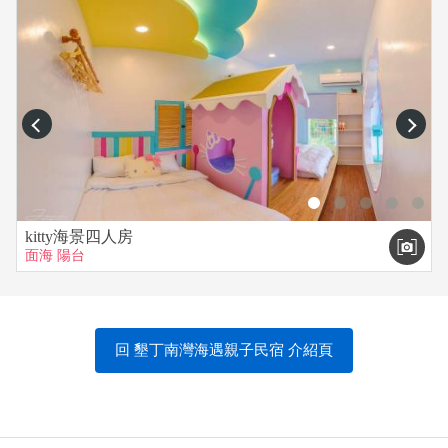
prev
next
kitty海景四人房
面海
陽台
回 墾丁南灣海遇親子民宿 介紹頁