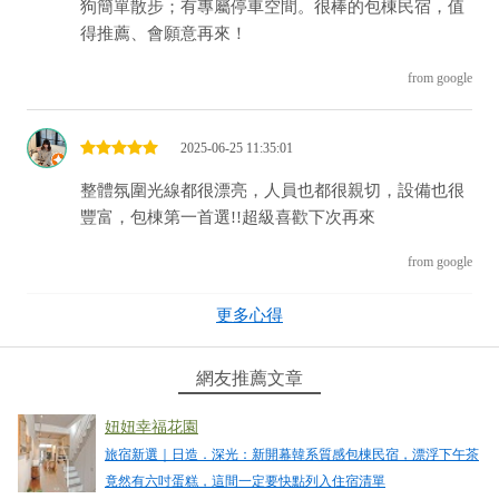
狗簡單散步；有專屬停車空間。很棒的包棟民宿，值
得推薦、會願意再來！
from google
2025-06-25 11:35:01
整體氛圍光線都很漂亮，人員也都很親切，設備也很
豐富，包棟第一首選!!超級喜歡下次再來
from google
更多心得
2025-01-23 00:04:36
老闆們服務超級親切，房間設備非常棒床躺起來也很
網友推薦文章
舒適，每個角落都很有吸睛的地方採光佳，有麻將、
Ktv、Netflix ，可自己帶switch連接玩遊戲！有機會會
妞妞幸福花園
回訪
旅宿新選｜日造．深光：新開幕韓系質感包棟民宿，漂浮下午茶
竟然有六吋蛋糕，這間一定要快點列入住宿清單