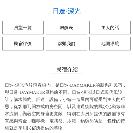
日造·深光
房型一覽
房價表
主人的話
民宿評價
聯繫我們
地圖導航
民宿介紹
日造·深光位於恆春鎮內，是日造·DAYMAKER的新系列民宿，
與日造·DAYMAKER風格略不同。日造·深光以日式現代風設
計，講求簡約、舒適、設備，小編一進屋內可感受到主人的巧
思，從客廳到開放式廚房空間，以及連通後院的戲水池動線非
常流暢，顯著空間舒適更寬敞，特別在廚房所提供的設備很有
質感與齊全，咖啡機、電烤盤、冰箱、鍋碗盤筷匙，包棟的特
權就是享用民宿所提供的萬物。