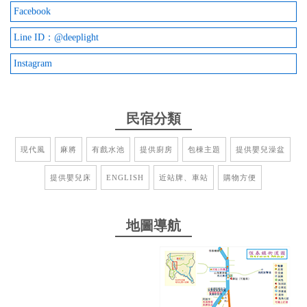
Facebook
今天二天一夜住的民宿環境優良，娛樂項目齊全，有
Line ID：@deeplight
麻將，積木、ktv、游泳池、投影機，客廳有沙發和懶
骨頭，房間整齊乾淨，樓中樓很漂亮，洗髮精跟沐浴
Instagram
乳很香，也有在賣。很適合一群朋友過來玩，推薦給
大家！
民宿分類
from google
現代風
麻將
有戲水池
提供廚房
包棟主題
提供嬰兒澡盆
2024-08-10 10:02:14
提供嬰兒床
ENGLISH
近站牌、車站
購物方便
這次跟家人一起來日造的深光民宿入住一晚，當天大
概3點多check in ，就很驚喜！哇～太漂亮了吧！而且
居然有室內游泳池！讓我們不用再租車到海邊也可以
地圖導航
在民宿內玩水，泳池很乾淨旁邊還有小花小草點綴，
真的蠻愜意的。 他們的娛樂設施也相當豐富，晚上在
附近吃完晚餐後回到民宿坐在沙發上跟家人一起玩桌
遊和積木抽抽樂，讓我們在民宿中不會沒有事情做，
也讓原本在都市生活的我們能夠來到美麗的恆春，放