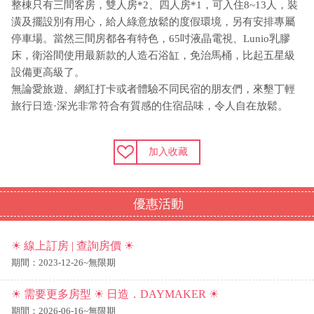
整棟只有三間客房，雙人房*2、四人房*1，可入住8~13人，裝
潢及擺設別有用心，給人綠意放鬆的度假環境，另有安排專屬
停車場。當然三間房都各有特色，65吋液晶電視、Lunio乳膠
床，衛浴間使用最新款的人造石浴缸，免治馬桶，比起五星級
設備更高級了。
無論愛旅遊、網紅打卡或者體驗不同民宿的朋友們，來墾丁輕
旅行日造·深光非常符合有質感的住宿品味，令人自在放鬆。
加入收藏
優惠活動
☀ 線上訂房 | 查詢房價 ☀
期間：2023-12-26~無限期
☀ 需要更多房型 ☀ 日造．DAYMAKER ☀
期間：2026-06-16~無限期