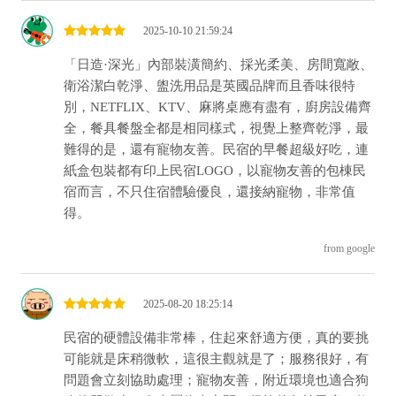
2025-10-10 21:59:24
「日造·深光」內部裝潢簡約、採光柔美、房間寬敞、
衛浴潔白乾淨、盥洗用品是英國品牌而且香味很特
別，NETFLIX、KTV、麻將桌應有盡有，廚房設備齊
全，餐具餐盤全都是相同樣式，視覺上整齊乾淨，最
難得的是，還有寵物友善。民宿的早餐超級好吃，連
紙盒包裝都有印上民宿LOGO，以寵物友善的包棟民
宿而言，不只住宿體驗優良，還接納寵物，非常值
得。
from google
2025-08-20 18:25:14
民宿的硬體設備非常棒，住起來舒適方便，真的要挑
可能就是床稍微軟，這很主觀就是了；服務很好，有
問題會立刻協助處理；寵物友善，附近環境也適合狗