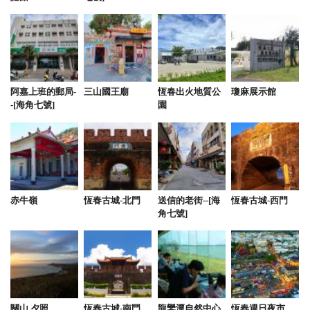
阿嘉上班的郵局-
三山國王廟
恆春出火地質公
瓊麻展示館
-[海角七號]
園
赤牛嶺
恆春古城-北門
送信的老街--[海
恆春古城-西門
角七號]
關山 夕照
恆春古城-南門
龍鑾潭自然中心
恆春週日夜市