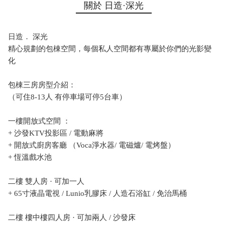
關於 日造·深光
日造． 深光
精心規劃的包棟空間，每個私人空間都有專屬於你們的光影變
化
包棟三房房型介紹：
（可住8-13人 有停車場可停5台車）
一樓開放式空間 ：
+ 沙發KTV投影區 / 電動麻將
+ 開放式廚房客廳 （Voca淨水器/ 電磁爐/ 電烤盤）
+ 恆溫戲水池
二樓 雙人房 · 可加一人
+ 65寸液晶電視 / Lunio乳膠床 / 人造石浴缸 / 免治馬桶
二樓 樓中樓四人房 · 可加兩人 / 沙發床