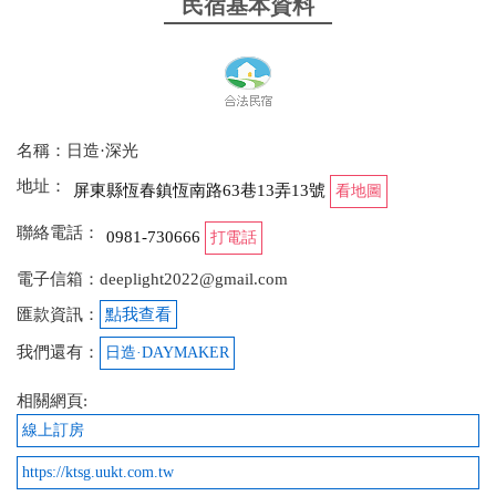
民宿基本資料
們還用廚房製作了韓式料理！廚房設備齊全，邊煮邊
聊天，整個氣氛超級好～料理完成後，大家一起享用
美食，真的為這次的回憶大大加分！房間溫馨舒適，
床也超好睡，跟朋友們一起度過了超開心的時光～這
裡真的是放鬆、聚會的完美選擇，超推！
名稱：日造·深光
from google
地址：
屏東縣恆春鎮恆南路63巷13弄13號
看地圖
聯絡電話：
2024-08-30 16:44:44
0981-730666
打電話
房子雖是老屋改造，但五金細節質感滿滿到位，不會
電子信箱：deeplight2022@gmail.com
因為是老屋就小細節髒亂衛生差，溫水恆溫泳池水位
匯款資訊：
點我查看
高度非常適合小朋友使用，備品使用不馬虎，光毛巾
我們還有：
浴巾無異味髒污就滿分五星吹捧✨ （套句孩子說的，
日造·DAYMAKER
這間好漂亮好高級喔
相關網頁:
from google
線上訂房
https://ktsg.uukt.com.tw
2024-08-10 10:53:39