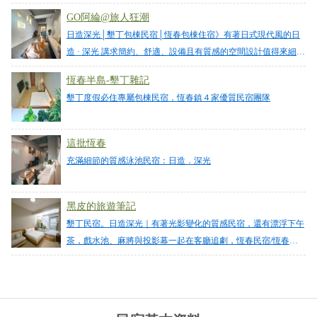
from google
GO阿綸@旅人狂潮
日造深光│墾丁包棟民宿│恆春包棟住宿》有著日式現代風的日
2024-09-26 12:46:25
造 · 深光 講求簡約、舒適、設備且有質感的空間設計值得來細細
品味【日造 · 深光】【恆春包棟民宿】
我和朋友都很滿意這次入住的民宿！ 我們是當天大概
恆春半島-墾丁雜記
晚上6.入住的 從一入住開始就玩的非常開心 整體空間
墾丁度假必住專屬包棟民宿，恆春鎮４家優質民宿團隊
和燈光溫馨舒適 有提供廚房可以和朋友一起準備晚餐
享受一起下廚的樂趣 娛樂設施也很充足 有KTV 麻將
泳池 我們一路唱歌和搓麻將到晚上10. 真的超讚！ 毛
這批恆春
巾用品都無異味很乾淨 床鋪也很柔軟舒適 讓我們養
充滿細節的質感泳池民宿：日造．深光
足精神可以明天繼續玩 早餐奶茶很好喝 推薦點～ 真
的推推大家來入住日造深光！
黑皮的旅遊筆記
from google
墾丁民宿。日造深光｜有著光影變化的質感民宿，還有漂浮下午
茶，戲水池、麻將與投影幕一起在客廳追劇，恆春民宿/恆春包
棟民宿/墾丁包棟民宿/墾丁寵物友善民宿/恆春寵物友善民宿
2024-09-26 12:39:15
這次包棟民宿體驗真的超棒！我們不僅唱了KTV、看
了電影，還有泳池讓大家盡情放鬆～最特別的是，我