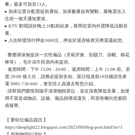
餐』最多可加至13人。
▸ 加床位置分配需提前通知。加床數量如有變動，最晚需在入
住前一個天通知更改。
▸ KTV 歡唱請於晚上10點前結束，夜間在室內外需降低活動音
量。
▸ 入住時需預付押金5000元，押金於退房檢查完將退還給您。
· 響應環保無提供一次性備品（牙刷牙膏、刮鬍刀、浴帽、棉花
棒等），毛巾浴巾民宿內有提供。
· 進房時間：下午 15:00 - 20:00， 退房時間：上午 11:00 前。若
需 20:00 後入住，請務必提前告知。當日抵達前10分鐘請先來
電 0981-730-666 ，會安排人員過去幫您介紹。
· 請幫我們愛惜與隨手清潔物歸原位，並在深夜降低音量，如使
用不當造成物品、設施、備品損壞或遺失，民宿有權向您索賠
或報警。
【 嬰幼兒備品資訊 】
https://deeplight22.blogspot.com/2023/09/blog-post.html?m=1
【 與寵物同行須知 】