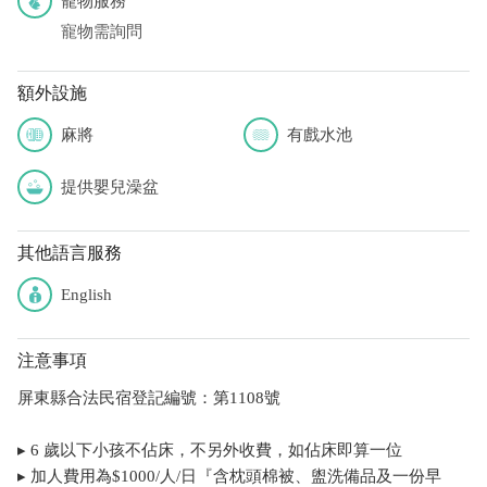
寵物服務
寵物需詢問
額外設施
麻將
有戲水池
提供嬰兒澡盆
其他語言服務
English
注意事項
屏東縣合法民宿登記編號：第1108號
▸ 6 歲以下小孩不佔床，不另外收費，如佔床即算一位
▸ 加人費用為$1000/人/日『含枕頭棉被、盥洗備品及一份早