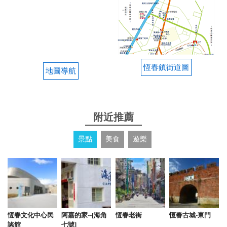
下手上的電子產品，享受這裡的人文風情。
from google
2024-08-10 09:53:17
恆春鎮街道圖
地圖導航
隔音很好，竟然還有 Marshall 音響可以拿來播音樂，
音質很好，體驗不錯。還有大長桌可以拿來玩桌遊，
我們五個人玩了很久。想不到做什麼的時候可以看個
附近推薦
電影，投影設備跟沙發都很適合下午閒閒沒事來打發
時間，床跟廁所設施都很好，希望下次還有機會能再
景點
美食
遊樂
去。
from google
恆春文化中心民
阿嘉的家--[海角
恆春老街
恆春古城-東門
謠館
七號]