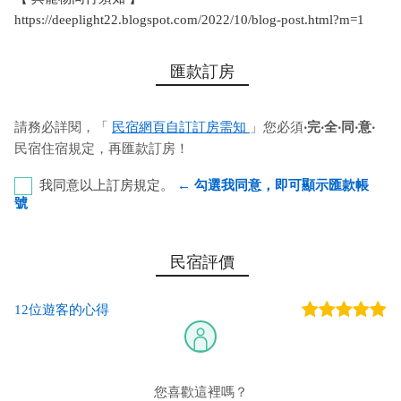
https://deeplight22.blogspot.com/2022/10/blog-post.html?m=1
匯款訂房
請務必詳閱，「
民宿網頁自訂訂房需知
」您必須
‧完‧全‧同‧意‧
民宿住宿規定，再匯款訂房！
我同意以上訂房規定。
← 勾選我同意，即可顯示匯款帳
號
第一銀行-恆春分行 代號﹕007 帳號﹕753-68-050831 戶
民宿評價
名﹕李建穎
12位遊客的心得
您也可以利用這幾個常用的網路ATM匯款： [
郵局ATM
]、 [
彰銀
ATM
]、 [
一銀ATM
]
(以上三個銀行網路ATM只是方便網友直接連結，並不代表民
宿有提供該銀行匯款帳號喔。) 匯入任何款項後，請記得與業者
您喜歡這裡嗎？