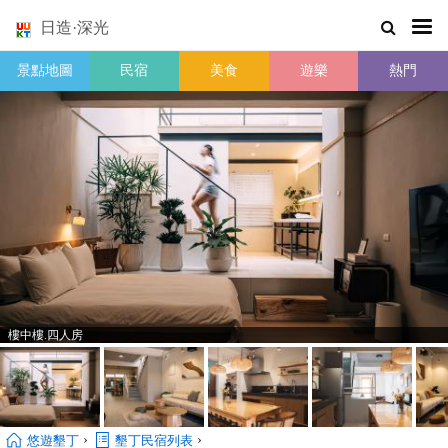
日造·深光
景點地圖
民宿
美食
遊樂
熱門
樓中樓.四人房
›
›
悠遊墾丁
墾丁民宿列表