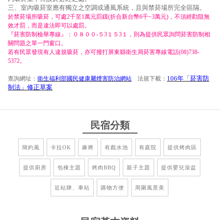
三、室內吸菸室應有獨立之空調或通風系統，且與禁菸場所完全區隔。
於禁菸場所吸菸，可處2千至1萬元罰鍰(折合新台幣6千~3萬元)，不須經勸阻無
效才罰，而是違法即可以處罰。
『菸害防制檢舉專線』：０８００-５3１５3１，則為提供民眾詢問菸害防制相
關問題之單一門窗口。
若有民眾發現有人違規吸菸，亦可撥打屏東縣衛生局菸害專線電話(08)738-
5372。
106年「菸害防
查詢網址：
衛生福利部國民健康屬煙害防治網站
法規下載：
制法」修正草案
民宿分類
簡約風
卡拉OK
麻將
有戲水池
有庭院
提供烤肉區
提供廚房
包棟主題
烤肉BBQ
親子主題
提供嬰兒澡盆
近站牌、車站
購物方便
周圍風景美