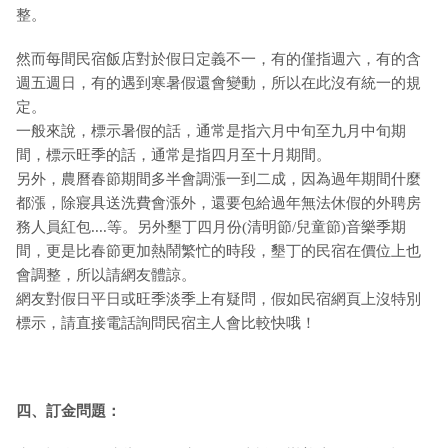
整。
然而每間民宿飯店對於假日定義不一，有的僅指週六，有的含
週五週日，有的遇到寒暑假還會變動，所以在此沒有統一的規
定。
一般來說，標示暑假的話，通常是指六月中旬至九月中旬期
間，標示旺季的話，通常是指四月至十月期間。
另外，農曆春節期間多半會調漲一到二成，因為過年期間什麼
都漲，除寢具送洗費會漲外，還要包給過年無法休假的外聘房
務人員紅包....等。另外墾丁四月份(清明節/兒童節)音樂季期
間，更是比春節更加熱鬧繁忙的時段，墾丁的民宿在價位上也
會調整，所以請網友體諒。
網友對假日平日或旺季淡季上有疑問，假如民宿網頁上沒特別
標示，請直接電話詢問民宿主人會比較快哦！
四、訂金問題：