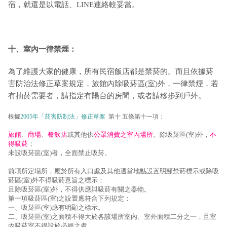
宿，就還是以電話、LINE連絡較妥當。
十、室內一律禁煙：
為了維護大家的健康，所有民宿飯店都是禁菸的。而且依據菸
害防治法修正草案規定，旅館內除吸菸區(室)外，一律禁煙，若
有抽菸需要者，請指定有陽台的房間，或者請移步到戶外。
根據
2005年「菸害防制法」修正草案
第十 五條第十一項：
旅館
、
商場
、
餐飲店
或其他供
公眾消費之室內場所
。除吸菸區(室)外，
不
得吸菸
；
未設吸菸區(室)者，全面禁止吸菸。
前項所定場所，應於所有入口處及其他適當地點設置明顯禁菸標示或除吸
菸區(室)外不得吸菸意旨之標示；
且除吸菸區(室)外，不得供應與吸菸有關之器物。
第一項吸菸區(室)之設置應符合下列規定：
一、吸菸區(室)應有明顯之標示。
二、吸菸區(室)之面積不得大於各該場所室內、室外面積二分之一，且室
內吸菸室不得設於必經之處。