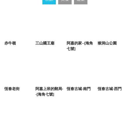
赤牛嶺
三山國王廟
阿嘉的家--[海角
猴洞山公園
七號]
恆春老街
阿嘉上班的郵局-
恆春古城-南門
恆春古城-西門
-[海角七號]