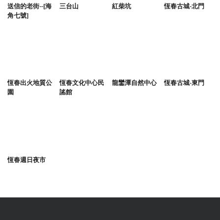
送信的老街--[海
三台山
紅柴坑
恆春古城-北門
角七號]
恆春出火地質公
恆春文化中心民
龍鑾潭自然中心
恆春古城-東門
園
謠館
恆春週日夜市