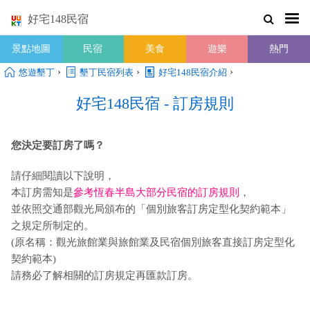
好宅148民宿
景點地圖
民宿
美食
遊樂
熱門
›
›
›
悠遊墾丁
墾丁民宿列表
好宅148民宿介紹
好宅148民宿 - 訂房規則
您決定要訂房了嗎？
請仔細閱讀以下說明，
本訂房需知是
參考恆春半島大部分民宿的訂房規則
，
並依照交通部觀光局頒布的「個別旅客訂房定型化契約範本」
之規定所制定的。
(原名稱：觀光旅館業與旅館業及民宿個別旅客直接訂房定型化
契約範本)
請務必了解相關的訂房規定再匯款訂房。