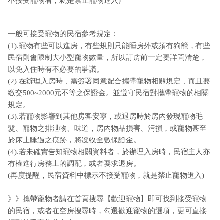
不接受寵物者，就是禁止寵物進入)
一般可接受寵物的民宿參考規定：
(1).寵物有些可以進房，有些規則只能睡房外或須有狗籠，有些
民宿則會限制大小型寵物數量，所以訂房前一定要詳問清楚，
以免入住時有不必要的爭議。
(2).在辦理入房時，需簽署同意配合攜帶寵物相關規定，而且要
繳交500~2000元不等之保證金。並遵守民宿對攜帶寵物的相關
規定。
(3).若寵物影響到其他房客安寧，或退房時於房內發現寵物毛
髮、寵物之排泄物、味道，房內物品損害、污損，或寵物甚至
於床上睡過之痕跡，將沒收全數保證金。
(4).若未確實告知寵物相關資料者，於辦理入房時，民宿主人亦
有權進行房務上的調配，或者要求退房。
(再度提醒，民宿資料中標示不接受寵物，就是禁止寵物進入)
》》攜帶寵物者請在首頁搜尋【歡迎寵物】即可找到接受寵物
的民宿，或者在空房搜尋時，勾選歡迎寵物的選項，更可直接