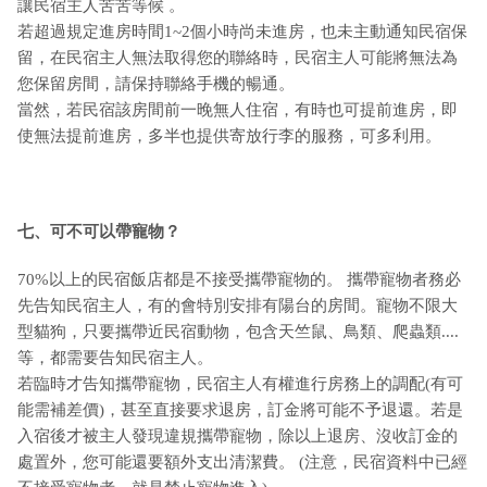
讓民宿主人苦苦等候 。
若超過規定進房時間1~2個小時尚未進房，也未主動通知民宿保
留，在民宿主人無法取得您的聯絡時，民宿主人可能將無法為
您保留房間，請保持聯絡手機的暢通。
當然，若民宿該房間前一晚無人住宿，有時也可提前進房，即
使無法提前進房，多半也提供寄放行李的服務，可多利用。
七、可不可以帶寵物？
70%以上的民宿飯店都是不接受攜帶寵物的。 攜帶寵物者務必
先告知民宿主人，有的會特別安排有陽台的房間。寵物不限大
型貓狗，只要攜帶近民宿動物，包含天竺鼠、鳥類、爬蟲類....
等，都需要告知民宿主人。
若臨時才告知攜帶寵物，民宿主人有權進行房務上的調配(有可
能需補差價)，甚至直接要求退房，訂金將可能不予退還。若是
入宿後才被主人發現違規攜帶寵物，除以上退房、沒收訂金的
處置外，您可能還要額外支出清潔費。 (注意，民宿資料中已經