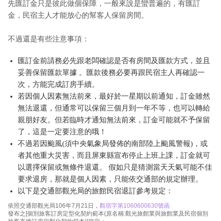
先匯訂金只是彼此做個保障，一般來說是蠻普遍的，有匯訂
金，民宿主人才能放心的幫客人保留房間。
不過還是有些注意事項：
匯訂金前請務必先跟老闆確認是否有房間及匯款方式，並且
妥善保留匯款單據 。匯款後務必要再跟民宿主人再確認一
次，方能完成訂房手續。
若因個人因素無法前來，最好於一星期以前通知，訂金雖然
無法退還，但通常可以保留三個月到一年不等，也可以轉給
親朋好友。但若臨時才通知無法前來，訂金可能就不予保留
了，這是一定要注意的哦！
不過若因颱風(須中央氣象局發佈的南部陸上颱風警報)，或
者其他重大災害，而且屏東縣宣布停止上班上課，訂金就可
以選擇保留或無條件退還。 假如只是猜測當天天氣可能不佳
要求退房，那就是個人因素，只能依交通部的規定辦理。
以下是交通部觀光局的旅館民宿退訂參考規定：
依照交通部觀光局106年7月21日，
觀宿字第1060600630號函
發布之[個別旅客訂房定型化契約範本(原名稱:觀光旅館業與旅館業及民宿個別