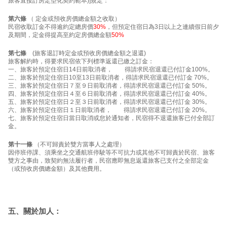
旅客直接訂房定型化契約範本)]規定：
第六條
（ 定金或預收房價總金額之收取）
民宿收取訂金不得逾約定總房價
30%
，但預定住宿日為3日以上之連續假日前夕
及期間，定金得提高至約定房價總金額
50%
第七條
(旅客退訂時定金或預收房價總金額之退還)
旅客解約時，得要求民宿依下列標準返還已繳之訂金：
一、旅客於預定住宿日14日前取消者， 得請求民宿退還已付訂金100%。
二、旅客於預定住宿日10至13日前取消者，得請求民宿退還已付訂金 70%。
三、旅客於預定住宿日７至９日前取消者，得請求民宿退還已付訂金 50%。
四、旅客於預定住宿日４至６日前取消者，得請求民宿退還已付訂金 40%。
五、旅客於預定住宿日２至３日前取消者，得請求民宿退還已付訂金 30%。
六、旅客於預定住宿日１日前取消者， 得請求民宿退還已付訂金 20%。
七、旅客於預定住宿日當日取消或怠於通知者，民宿得不退還旅客已付全部訂
金。
第十一條
（不可歸責於雙方當事人之處理）
因停班停課、須乘坐之交通航班停駛等不可抗力或其他不可歸責於民宿、旅客
雙方之事由，致契約無法履行者，民宿應即無息返還旅客已支付之全部定金
（或預收房價總金額）及其他費用。
五、關於加人：