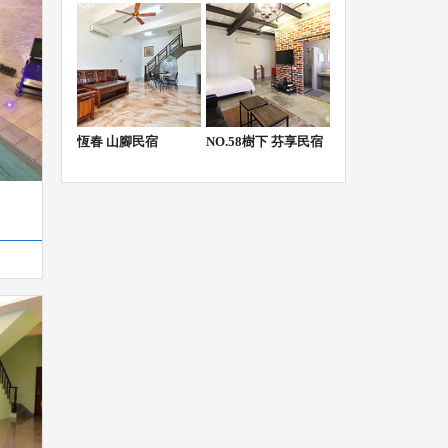
恆春 山腳民宿
NO.58樹下 芬享民宿