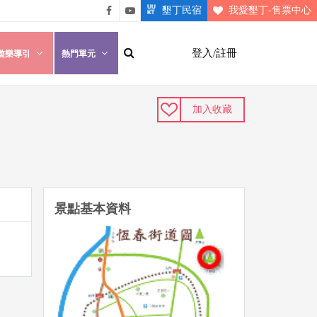
墾丁民宿
我愛墾丁-售票中心
悠遊
悠遊
墾丁
墾丁
登入/註冊
遊樂導引
熱門單元
粉絲
影片
團
介紹
加入收藏
景點基本資料