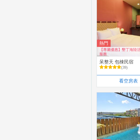
熱門
【專屬優惠】墾丁海陸
服務
呆整天 包棟民宿
(39)
看空房表