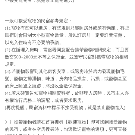
不接受寵物者，就是禁止寵物進入)
一般可接受寵物的民宿參考規定：
(1).寵物有些可以進房，有些規則只能睡房外或須有狗籠，有些
民宿則會限制大小型寵物數量，所以訂房前一定要詳問清楚，
以免入住時有不必要的爭議。
(2).在辦理入房時，需簽署同意配合攜帶寵物相關規定，而且要
繳交500~2000元不等之保證金。並遵守民宿對攜帶寵物的相關
規定。
(3).若寵物影響到其他房客安寧，或退房時於房內發現寵物毛
髮、寵物之排泄物、味道，房內物品損害、污損，或寵物甚至
於床上睡過之痕跡，將沒收全數保證金。
(4).若未確實告知寵物相關資料者，於辦理入房時，民宿主人亦
有權進行房務上的調配，或者要求退房。
(再度提醒，民宿資料中標示不接受寵物，就是禁止寵物進入)
》》攜帶寵物者請在首頁搜尋【歡迎寵物】即可找到接受寵物
的民宿，或者在空房搜尋時，勾選歡迎寵物的選項，更可直接