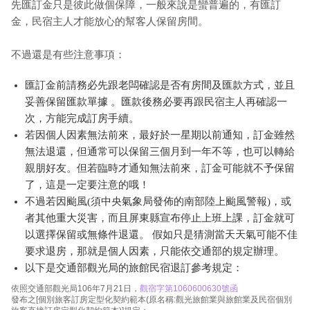
先匯訂金只是彼此做個保障，一般來說是蠻普遍的，有匯訂
金，民宿主人才能放心的幫客人保留房間。
不過還是有些注意事項：
匯訂金前請務必先跟老闆確認是否有房間及匯款方式，並且
妥善保留匯款單據 。匯款後務必要再跟民宿主人再確認一
次，方能完成訂房手續。
若因個人因素無法前來，最好於一星期以前通知，訂金雖然
無法退還，但通常可以保留三個月到一年不等，也可以轉給
親朋好友。但若臨時才通知無法前來，訂金可能就不予保留
了，這是一定要注意的哦！
不過若因颱風(須中央氣象局發佈的南部陸上颱風警報)，或
者其他重大災害，而且屏東縣宣布停止上班上課，訂金就可
以選擇保留或無條件退還。 假如只是猜測當天天氣可能不佳
要求退房，那就是個人因素，只能依交通部的規定辦理。
以下是交通部觀光局的旅館民宿退訂參考規定：
依照交通部觀光局106年7月21日，
觀宿字第1060600630號函
發布之[個別旅客訂房定型化契約範本(原名稱:觀光旅館業與旅館業及民宿個別