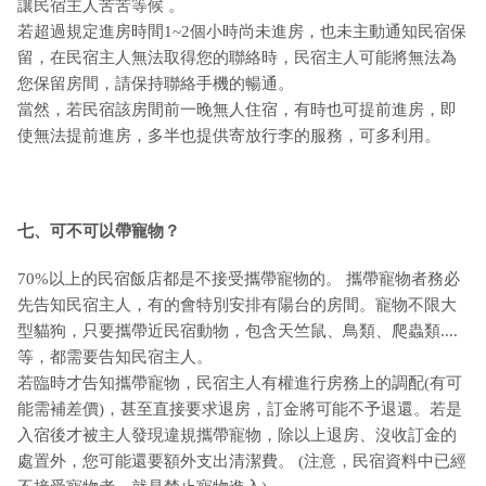
讓民宿主人苦苦等候 。
若超過規定進房時間1~2個小時尚未進房，也未主動通知民宿保
留，在民宿主人無法取得您的聯絡時，民宿主人可能將無法為
您保留房間，請保持聯絡手機的暢通。
當然，若民宿該房間前一晚無人住宿，有時也可提前進房，即
使無法提前進房，多半也提供寄放行李的服務，可多利用。
七、可不可以帶寵物？
70%以上的民宿飯店都是不接受攜帶寵物的。 攜帶寵物者務必
先告知民宿主人，有的會特別安排有陽台的房間。寵物不限大
型貓狗，只要攜帶近民宿動物，包含天竺鼠、鳥類、爬蟲類....
等，都需要告知民宿主人。
若臨時才告知攜帶寵物，民宿主人有權進行房務上的調配(有可
能需補差價)，甚至直接要求退房，訂金將可能不予退還。若是
入宿後才被主人發現違規攜帶寵物，除以上退房、沒收訂金的
處置外，您可能還要額外支出清潔費。 (注意，民宿資料中已經