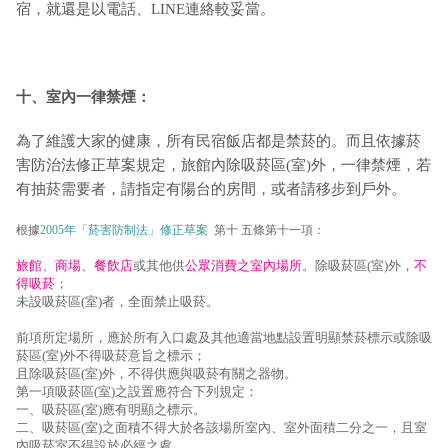
宿，就還是以電話、LINE連絡較妥當。
十、室內一律禁煙：
為了維護大家的健康，所有民宿飯店都是禁菸的。而且依據菸
害防治法修正草案規定，旅館內除吸菸區(室)外，一律禁煙，若
有抽菸需要者，請指定有陽台的房間，或者請移步到戶外。
根據
2005年「菸害防制法」修正草案
第十 五條第十一項：
旅館
、
商場
、
餐飲店
或其他供
公眾消費之室內場所
。除吸菸區(室)外，
不
得吸菸
；
未設吸菸區(室)者，全面禁止吸菸。
前項所定場所，應於所有入口處及其他適當地點設置明顯禁菸標示或除吸
菸區(室)外不得吸菸意旨之標示；
且除吸菸區(室)外，不得供應與吸菸有關之器物。
第一項吸菸區(室)之設置應符合下列規定：
一、吸菸區(室)應有明顯之標示。
二、吸菸區(室)之面積不得大於各該場所室內、室外面積二分之一，且室
內吸菸室不得設於必經之處。