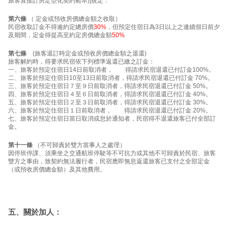
旅客直接訂房定型化契約範本)]規定：
第六條
（ 定金或預收房價總金額之收取）
民宿收取訂金不得逾約定總房價
30%
，但預定住宿日為3日以上之連續假日前夕
及期間，定金得提高至約定房價總金額
50%
第七條
(旅客退訂時定金或預收房價總金額之退還)
旅客解約時，得要求民宿依下列標準返還已繳之訂金：
一、旅客於預定住宿日14日前取消者， 得請求民宿退還已付訂金100%。
二、旅客於預定住宿日10至13日前取消者，得請求民宿退還已付訂金 70%。
三、旅客於預定住宿日７至９日前取消者，得請求民宿退還已付訂金 50%。
四、旅客於預定住宿日４至６日前取消者，得請求民宿退還已付訂金 40%。
五、旅客於預定住宿日２至３日前取消者，得請求民宿退還已付訂金 30%。
六、旅客於預定住宿日１日前取消者， 得請求民宿退還已付訂金 20%。
七、旅客於預定住宿日當日取消或怠於通知者，民宿得不退還旅客已付全部訂
金。
第十一條
（不可歸責於雙方當事人之處理）
因停班停課、須乘坐之交通航班停駛等不可抗力或其他不可歸責於民宿、旅客
雙方之事由，致契約無法履行者，民宿應即無息返還旅客已支付之全部定金
（或預收房價總金額）及其他費用。
五、關於加人：