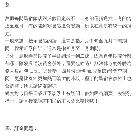
整。
然而每間民宿飯店對於假日定義不一，有的僅指週六，有的含
週五週日，有的遇到寒暑假還會變動，所以在此沒有統一的規
定。
一般來說，標示暑假的話，通常是指六月中旬至九月中旬期
間，標示旺季的話，通常是指四月至十月期間。
另外，農曆春節期間多半會調漲一到二成，因為過年期間什麼
都漲，除寢具送洗費會漲外，還要包給過年無法休假的外聘房
務人員紅包....等。另外墾丁四月份(清明節/兒童節)音樂季期
間，更是比春節更加熱鬧繁忙的時段，墾丁的民宿在價位上也
會調整，所以請網友體諒。
網友對假日平日或旺季淡季上有疑問，假如民宿網頁上沒特別
標示，請直接電話詢問民宿主人會比較快哦！
四、訂金問題：