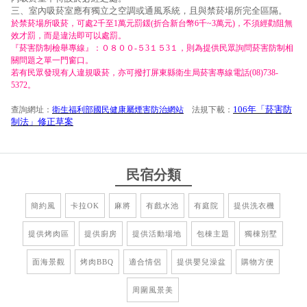
三、室內吸菸室應有獨立之空調或通風系統，且與禁菸場所完全區隔。
於禁菸場所吸菸，可處2千至1萬元罰鍰(折合新台幣6千~3萬元)，不須經勸阻無
效才罰，而是違法即可以處罰。
『菸害防制檢舉專線』：０８００-５3１５3１，則為提供民眾詢問菸害防制相
關問題之單一門窗口。
若有民眾發現有人違規吸菸，亦可撥打屏東縣衛生局菸害專線電話(08)738-
5372。
106年「菸害防
查詢網址：
衛生福利部國民健康屬煙害防治網站
法規下載：
制法」修正草案
民宿分類
簡約風
卡拉OK
麻將
有戲水池
有庭院
提供洗衣機
提供烤肉區
提供廚房
提供活動場地
包棟主題
獨棟別墅
面海景觀
烤肉BBQ
適合情侶
提供嬰兒澡盆
購物方便
周圍風景美