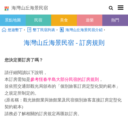
海灣山丘海景民宿
景點地圖
民宿
美食
遊樂
熱門
›
›
›
悠遊墾丁
墾丁民宿列表
海灣山丘海景民宿介紹
海灣山丘海景民宿 - 訂房規則
您決定要訂房了嗎？
請仔細閱讀以下說明，
本訂房需知是
參考恆春半島大部分民宿的訂房規則
，
並依照交通部觀光局頒布的「個別旅客訂房定型化契約範本」
之規定所制定的。
(原名稱：觀光旅館業與旅館業及民宿個別旅客直接訂房定型化
契約範本)
請務必了解相關的訂房規定再匯款訂房。