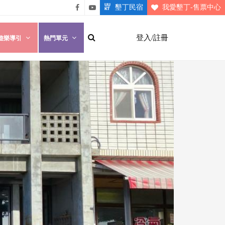
墾丁民宿
我愛墾丁-售票中心
悠遊
悠遊
墾丁
墾丁
登入/註冊
遊樂導引
熱門單元
粉絲
影片
團
介紹