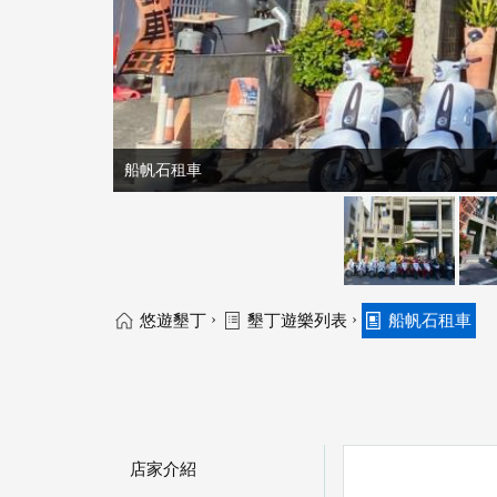
船帆石租車
›
›
悠遊墾丁
墾丁遊樂列表
船帆石租車
店家介紹