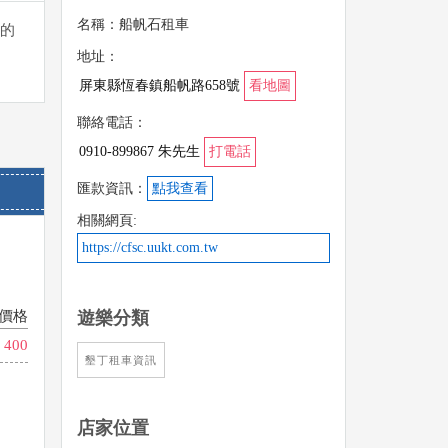
名稱：船帆石租車
的
地址：
屏東縣恆春鎮船帆路658號
看地圖
聯絡電話：
0910-899867 朱先生
打電話
匯款資訊：
點我查看
相關網頁:
https://cfsc.uukt.com.tw
價格
遊樂分類
400
墾丁租車資訊
店家位置