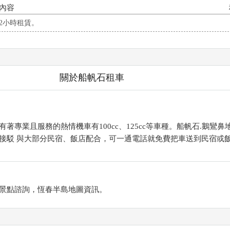
內容
2小時租賃。
關於船帆石租車
著專業且服務的熱情機車有100cc、125cc等車種。船帆石.鵝鸞鼻
接駁 與大部分民宿、飯店配合，可一通電話就免費把車送到民宿或
景點諮詢，恆春半島地圖資訊。