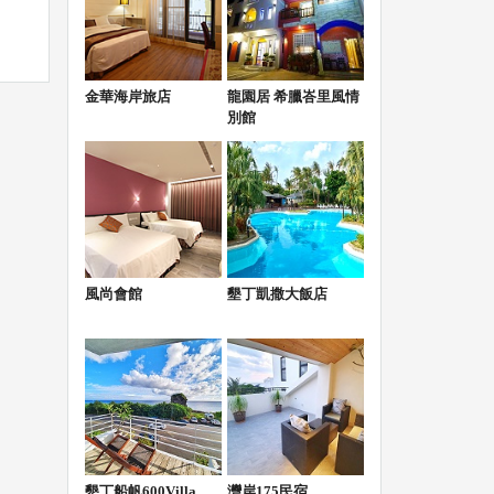
金華海岸旅店
龍園居 希臘峇里風情
別館
風尚會館
墾丁凱撒大飯店
墾丁船帆600Villa
灣岸175民宿