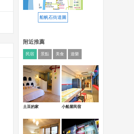
船帆石街道圖
附近推薦
民宿
景點
美食
遊樂
土豆的家
小船屋民宿