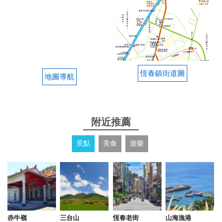
恆春鎮街道圖
地圖導航
附近推薦
景點
美食
遊樂
赤牛嶺
三台山
恆春老街
山海漁港