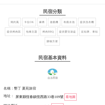
民宿分類
簡約風
卡拉OK
麻將
遊戲機
有戲水池
提供洗衣機
提供烤肉區
包棟主題
烤肉BBQ
提供嬰兒澡盆
近站牌、車站
購物方便
民宿基本資料
名稱：墾丁 夏苑旅宿
地址：
屏東縣恆春鎮恆西路33巷109號
看地圖