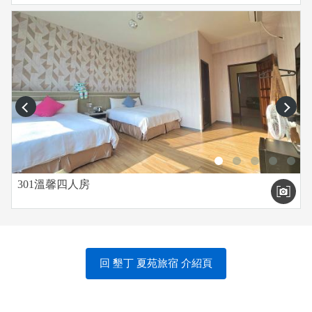
prev
next
301溫馨四人房
回 墾丁 夏苑旅宿 介紹頁