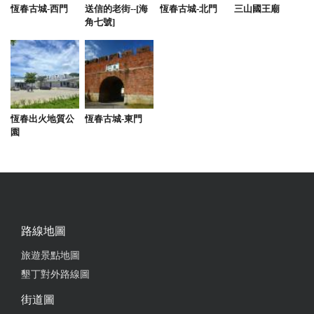
恆春古城-西門
送信的老街--[海
恆春古城-北門
三山國王廟
角七號]
恆春出火地質公
恆春古城-東門
園
路線地圖
旅遊景點地圖
墾丁對外路線圖
街道圖