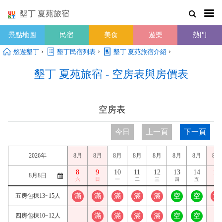
墾丁 夏苑旅宿
景點地圖
民宿
美食
遊樂
熱門
›
›
›
悠遊墾丁
墾丁民宿列表
墾丁 夏苑旅宿介紹
墾丁 夏苑旅宿 - 空房表與房價表
空房表
今日
上一頁
下一頁
2026年
8月
8月
8月
8月
8月
8月
8月
8月
8
9
10
11
12
13
14
15
六
日
一
二
三
四
五
六
五房包棟13~15人
滿
滿
滿
滿
滿
空
空
滿
四房包棟10~12人
滿
滿
滿
滿
空
空