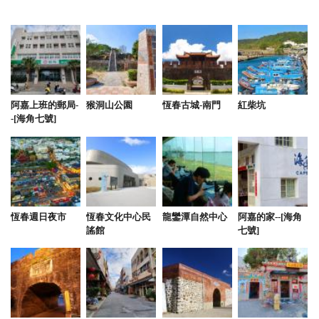
阿嘉上班的郵局-
猴洞山公園
恆春古城-南門
紅柴坑
-[海角七號]
恆春週日夜市
恆春文化中心民
龍鑾潭自然中心
阿嘉的家--[海角
謠館
七號]