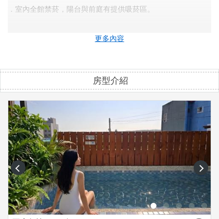
．室內全館禁菸，陽台與前庭有提供吸菸區。
．入住時2000押金，於退房室內無菸位殘留則押金退還。
更多內容
．請愛惜民宿設備，若有明顯破壞與毀損將視情況賠償。
房型介紹
．嚴禁吸毒、拉K等任何違法情事，若發現必報警處理，絕不寬
貸。
．可代訂烤肉食材、包車租車、旅遊行程規劃。
．民宿不提供早餐，有提供墾丁前幾名好吃的中西式早餐店菜
單，可打電話外送至民宿。
prev
next
．我們接受小型犬入住，入住時需付1000/隻押金，最多兩隻。
退房時民宿內沒明顯異味和大小便，即全額退訂金。