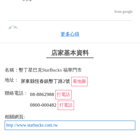
from google
2026-01-01 19:07:26
更多心得
第一次來到最南端的星巴克 2026年1月1號 客人沒有
預期的多 不需要太多等候 點了一杯當季特色「維也
店家基本資料
納風香醇那堤」 和可麗露就出發去南灣 看夕陽
名稱：墾丁星巴克StarBucks 福華門市
from google
地址：
屏東縣恆春鎮墾丁路2號
看地圖
2025-10-26 10:40:11
聯絡電話：
08-8862988
打電話
墾丁的太陽太熱情了，來一杯星冰樂消消暑
0800-000482
打電話
from google
相關網頁:
http://www.starbucks.com.tw
2025-10-19 03:49:45