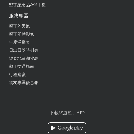
墾丁紀念品&伴手禮
from google
服務專區
墾丁的天氣
2025-02-19 23:49:07
墾丁即時影像
充滿活力⋯服務100分 很感謝店員推介美食 很適合晨
年度活動表
跑
日出日落時刻表
恆春地區潮汐表
from google
墾丁交通指南
行程建議
2025-02-07 15:23:50
網友專屬優惠卷
咖啡好喝，服務還不錯。
from google
下載悠遊墾丁APP
2024-10-21 11:02:21
營業到18：00，10／19二位韓國妹妹從風吹沙回來，