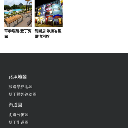
from google
2025-06-27 08:48:24
華泰瑞苑-墾丁賓
龍園居 希臘峇里
館
風情別館
每次來都非常享受&開心，乾淨+整潔，服務人員也都
非常和善&專業，位子很多可以隨意選，是個聊天&
稍微停留的好地方！ 附近車道已規劃停車格，很便
利。
from google
路線地圖
旅遊景點地圖
2025-06-18 16:06:22
墾丁對外路線圖
街道圖
from google
街道分佈圖
墾丁街道圖
2025-06-16 15:16:43