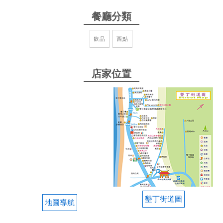
走過凱撒 經過福華 店就在郵局旁邊 只要來玩 來工作
餐廳分類
一定要來喝一杯美式 吃一個司康 就是陽光 沙灘之外
最大的享受了 店員從進門的招呼 提醒 服務 沒有不耐
飲品
西點
只有親切 熱情和微笑 一樣的咖啡和食物 換個地方 氛
圍就不同 有空也來感受一下吧！
店家位置
from google
2025-09-22 09:54:51
夥伴們很用心幫我們做咖啡，很親切、環境優質，來
墾丁一定要來踩點的地方，吹吹海風喝杯星巴克颱風
天也很愜意，而且是台灣最南端的星巴克唷！ 真的很
棒，夥伴們辛苦囉！給您們滿滿❤️❤️❤️
from google
墾丁街道圖
地圖導航
2025-08-02 15:01:35