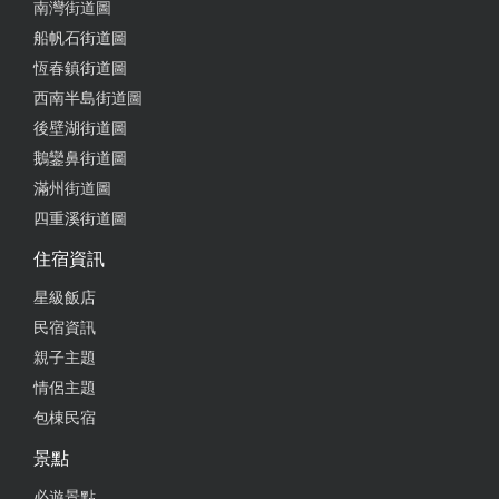
南灣街道圖
店經理好熱情，非常開心可以遇到他 比起很多在地店
船帆石街道圖
家的冷漠，覺得可以維持這樣的服務熱忱，真的很棒
恆春鎮街道圖
from google
西南半島街道圖
後壁湖街道圖
鵝鑾鼻街道圖
2025-05-24 00:45:53
滿州街道圖
剛到墾丁馬上想喝咖啡，店員超熱情好可愛好喜歡，
四重溪街道圖
還推薦我們可以晚上去龍磐公園看星星。 嗨嗨可愛的
住宿資訊
店員們，我有去喔，星星超多超美
星級飯店
from google
民宿資訊
親子主題
2025-05-21 11:10:38
情侶主題
包棟民宿
服務人員比較少，前台的年青小哥哥很有活力很貼
心，和市區的星巴克比較起來，這裡真的是太棒了！
景點
from google
必遊景點