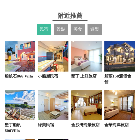
很幸運遇到咖啡小講座，Winnie很熱情細心的為我們
講解咖啡的特性，也試喝了同款咖啡豆熱跟冰的口感
附近推薦
差異
民宿
景點
美食
遊樂
from google
2025-07-25 18:42:56
座位很多，整體環境的採光非常好 店員的服務態度極
佳，非常親切，針對客人的問題皆一一清楚回覆如果
船帆石866 Villa
小船屋民宿
墾丁 上好旅店
船頂158渡假會
大家在墾丁旅遊時遇到下雨，在這間星巴克度過午後
館
時光也很愜意
from google
2025-07-21 21:59:28
墾丁船帆
綠美民宿
金沙灣海景旅店
金華海岸旅店
600Villa
星巴的餐點，咖啡有一定的水準，這間門市的位置很
具特色，可看海，看山，空間寬敞，舒適