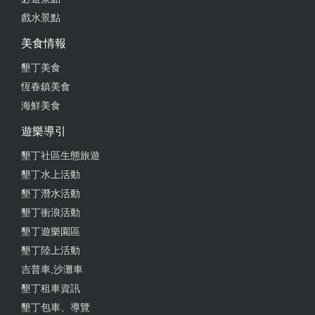
戲水景點
2025-05-18 08:25:17
美食情報
雖然外觀沒有很新穎獨特，但環境空間位子滿多的，
墾丁美食
戶外用餐區可以看到大霸尖山⛰️，想chillㄧ下來可來
恆春鎮美食
最南邊的星巴克也不錯，但只營業只到下午六點。
海鮮美食
from google
遊樂導引
墾丁社區生態旅遊
2025-05-08 20:07:49
墾丁水上活動
墾丁潛水活動
這是台灣最南端的星巴克，店員服務很親切，看見我
墾丁衝浪活動
熱到冒煙了，趕快倒一杯冰水給我解熱
墾丁遊樂園區
from google
墾丁陸上活動
吉普車,沙灘車
墾丁租車資訊
2025-03-31 14:22:20
墾丁包車、導覽
愛人老闆買的雞肉三明治，第一次吃南國的星巴克