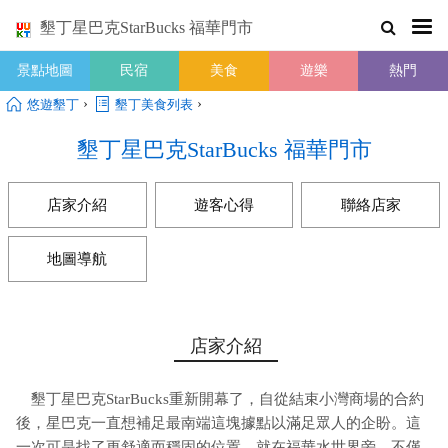
墾丁星巴克StarBucks 福華門市
景點地圖
民宿
美食
遊樂
熱門
›
›
悠遊墾丁
墾丁美食列表
墾丁星巴克StarBucks 福華門市
店家介紹
遊客心得
聯絡店家
地圖導航
店家介紹
墾丁星巴克StarBucks重新開幕了，自從結束小灣商場的合約
後，星巴克一直想補足最南端這塊據點以滿足眾人的企盼。這
一次可是找了更舒適而穩固的位置，就在福華水世界旁，不僅