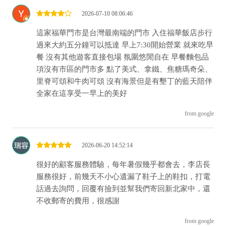
2026-07-10 08:06:46
這家福華門市是台灣最南端的門市 入住福華飯店步行
過來大約五分鐘可以抵達 早上7:30開始營業 就來吃早
餐 沒有其他遊客直接包場 氛圍悠閒自在 早餐麵包品
項沒有市區的門市多 點了美式、拿鐵、焦糖瑪奇朵、
里脊可頌和牛肉可頌 沒有海景但是有墾丁的藍天陪伴
全家在這享受一早上的美好
from google
2026-06-20 14:52:14
很好的顧客服務體驗，每年暑假幾乎都會去，李店長
服務很好，前幾天不小心遺漏了鞋子上的鞋扣，打電
話過去詢問，回覆有撿到並幫我們寄回新北家中，還
不收郵寄的費用，很感謝
from google