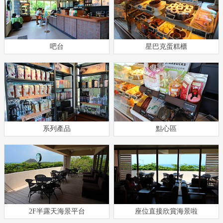
吧台
星巴克蛋糕櫃
系列產品
點心區
2F半露天海景平台
座位直接欣賞海景啦