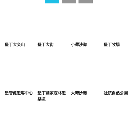
墾丁大尖山
墾丁大街
小灣沙灘
墾丁牧場
墾管處遊客中心
墾丁國家森林遊
大灣沙灘
社頂自然公園
樂區