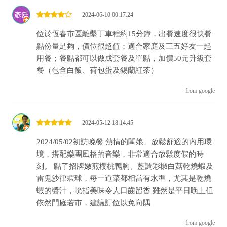
2024-06-10 00:17:24
位於恆春市區離墾丁車程約15分鐘，出餐速度很快餐
點份量足夠，價位很超值；適合家庭及三五好友一起
用餐；餐點都可以做成套餐及單點，加價50元升級套
餐（包含白飯、荷包蛋及錫蘭紅茶）
from google
2024-05-12 18:14:45
2024/05/02初訪晚餐 熱情的闆娘、放鬆舒適的內用環
境，搭配樂團風格的音樂，非常適合放鬆度假的時
刻。 點了招牌嫩煎櫻桃鴨胸、藍調彩椒白菇乾燒蝦及
雷鬼沙律蝦球，每一道菜都相當有水準，尤其是乾燒
蝦的醬汁，吮指美味令人口齒留香 雖然是平日晚上但
依然門庭若市，建議訂位以免向隅
from google