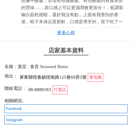
想像中酥脆，呈現有些微酥脆、有些酥脆到有操灰答
的苦味…….若口感上可以更濕潤會更加分！ - 藍調彩
椒白菇乾燒蝦，還好我沒有點，上面有我害怕的香
菜。蝦子本身品質新鮮，口感是彈牙的，當下吃了一
尾就很想叫老公去海產店買一整盤給我吃。調味還不
更多心得
錯，單吃也不會過於死鹹，蝦子本身店家有開背，但
老公說腸泥沒有剔乾淨……視覺上就會覺得不是這麼
店家基本資料
好看。 吃到後面，中間的白飯底部浸泡了醬汁，會偏
鹹一點大家記得可以事先稍微攪拌一下。
名稱：藻堂 . 食音 Seaweed Bistro
from google
地址：
屏東縣恆春鎮恆南路125巷69弄2號
看地圖
2022-02-25 16:29:39
聯絡電話：
08-8880183
打電話
來墾丁很多次 藻堂食音卻是第一次來～ 結果意外的
相關網頁:
超好吃！！ 有三道菜是要先預訂分別是 大盤雞 （每
Facebook
個人 都讚不絕口
Instagram
from google