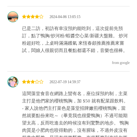
2024-04-06 13:05:15
已是二訪，初訪有幸沒預約能吃到，這次提前先預
訂，點了鴨胸/炒河粉/蝦醬空心菜/新疆大盤雞。 炒河
粉超好吃，上桌時滿滿鑊氣 來恆春頗推薦推薦來嘗
試，闆娘人很親切而且餐點都還不錯，音樂也很棒。
from google
2022-07-19 14:59:37
這間藻堂食音在網路上蠻有名，座位採預約制，主菜
主打是他們家的櫻桃鴨胸，加 $50 就有配菜跟飲料。
- 家人說他們主打菜色是藻堂招牌嫩煎櫻桃鴨胸，當
然就要點份來吃～（畢竟我也很愛鴨胸）不過可能期
望太高，反而吃進去的時候沒有到驚艷的地步。 鴨胸
肉質是小肥肉也咬得動的，沒有腥味，不過外皮沒有