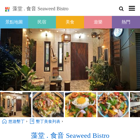
藻堂 . 食音 Seaweed Bistro
景點地圖
民宿
美食
遊樂
熱門
›
›
悠遊墾丁
墾丁美食列表
藻堂 . 食音 Seaweed Bistro