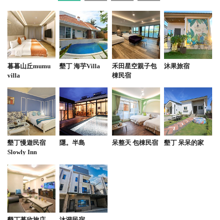
暮暮山丘mumu
墾丁 海芋Villa
禾田星空親子包
沐果旅宿
villa
棟民宿
墾丁慢遊民宿
隱。半島
呆整天 包棟民宿
墾丁 呆呆的家
Slowly Inn
墾丁慕欣旅店
沐澄民宿