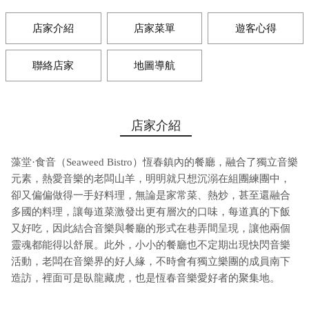
店家介紹
店家菜單
遊客心得
聯絡店家
地圖導航
店家介紹
藻堂·食音（Seaweed Bistro）恆春鎮內的餐廳，融合了獨立音樂
元素，熱愛音樂的老闆山羊，明明就只想沉溺在組團練團中，
卻又偏偏做得一手好料理，無論是家常菜、熱炒，甚至還融合
多國的料理，讓每道菜激發出更有層次的口味，每道真的下飯
又好吃，因此結合音樂與餐廳的形式在巷弄間呈現，讓他兩個
靈魂都能得以舒展。​​此外，小小的餐廳也不定期出現快閃音樂
活動，老闆在音樂界的好人緣，不時會有獨立樂團的成員南下
造訪，裡面可是臥龍藏虎，也是恆春音樂愛好者的聚集地。