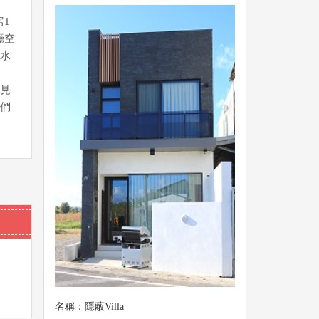
房1
廳空
水
見
們
名稱：隱蔽Villa