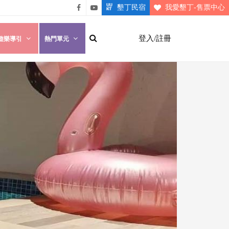
墾丁民宿
我愛墾丁-售票中心
悠遊
悠遊
墾丁
墾丁
登入/註冊
遊樂導引
熱門單元
粉絲
影片
團
介紹