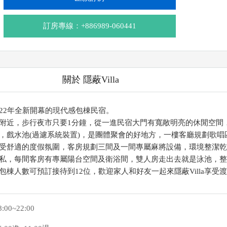
訂房專線：+886989-060441
關於 隱蔽Villa
家2022年全新開幕的現代感包棟民宿。
附近，步行夜市只要1分鐘，從一進民宿大門有寬敞明亮的休閒空間
，戲水池(過濾系統裝置)，是團體聚會的好地方，一樓客廳規劃歌唱
受舒適的度假氛圍，客房規劃三間及一間專屬麻將設備，環境整潔乾
私，每間客房有專屬陽台空間及衛浴間，雙人房走出去就是泳池，整
包棟人數可預訂接待到12位，歡迎家人和好友一起來隱蔽Villa享受
8:00~22:00