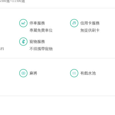
5:00進~11:00退
停車服務
信用卡服務
專屬免費車位
無提供刷卡
寵物服務
FI
不得攜帶寵物
麻將
有戲水池