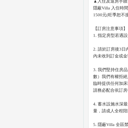
▲入住及退房手續
隱蔽Villa 入
1500元(旺季恕
【訂房注意事項】
1. 指定房型若
2. 請於訂房後
內未收到訂金或金
3. 我們堅持住房
數）我們有權拒絕
臨時提供任何加床
請務必配合依訂房
4. 蓄水設施水深
量，請成人全程陪
5. 隱蔽Vill