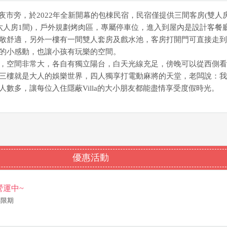
恆春夜市旁，於2022年全新開幕的包棟民宿，民宿僅提供三間客房(雙人
六人房1間)，戶外規劃烤肉區，專屬停車位，進入到屋內是設計客餐
敞舒適，另外一樓有一間雙人套房及戲水池，客房打開門可直接走到
的小感動，也讓小孩有玩樂的空間。
，空間非常大，各自有獨立陽台，白天光線充足，傍晚可以從西側看
三樓就是大人的娛樂世界，四人獨享打電動麻將的天堂，老闆說：我
人數多，讓每位入住隱蔽Villa的大小朋友都能盡情享受度假時光。
優惠活動
營運中~
~無限期