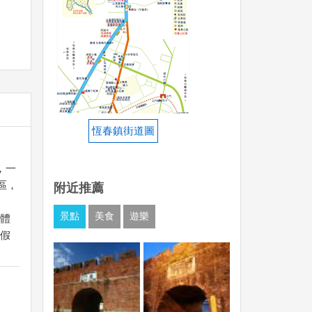
恆春鎮街道圖
，一
區，
附近推薦
景點
美食
遊樂
體
渡假