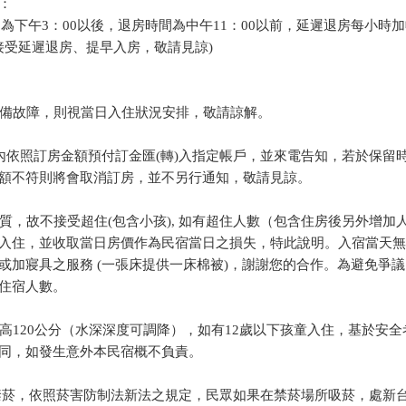
：
住時間為下午3：00以後，退房時間為中午11：00以前，延遲退房每小時
不接受延遲退房、提早入房，敬請見諒)
遇設備故障，則視當日入住狀況安排，敬請諒解。
3日內依照訂房金額預付訂金匯(轉)入指定帳戶，並來電告知，若於保留
額不符則將會取消訂房，並不另行通知，敬請見諒。
品質，故不接受超住(包含小孩), 如有超住人數（包含住房後另外增加
入住，並收取當日房價作為民宿當日之損失，特此說明。入宿當天無
或加寢具之服務 (一張床提供一床棉被)，謝謝您的合作。為避免爭議
住宿人數。
最高120公分（水深深度可調降），如有12歲以下孩童入住，基於安全
同，如發生意外本民宿概不負責。
a 全區禁菸，依照菸害防制法新法之規定，民眾如果在禁菸場所吸菸，處新