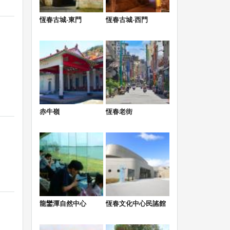
恆春古城-東門
恆春古城-西門
赤牛嶺
恆春老街
龍鑾潭自然中心
恆春文化中心民謠館