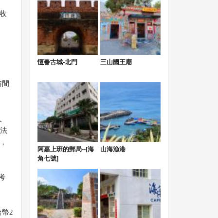
加收
恆春古城-北門
三山國王廟
時間
人
法
，
阿嘉上班的郵局--[海
山海漁港
角七號]
考
台幣2