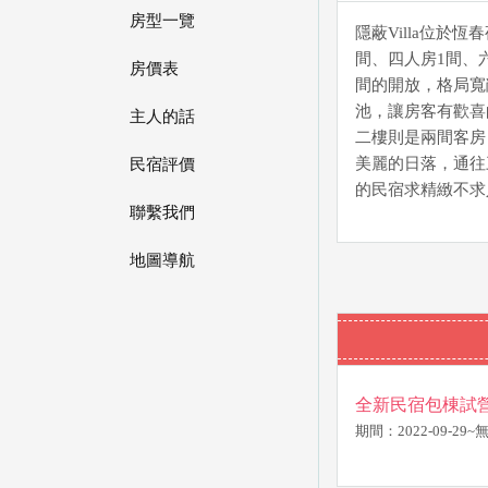
房型一覽
隱蔽Villa位於
間、四人房1間、
房價表
間的開放，格局寬
池，讓房客有歡喜
主人的話
二樓則是兩間客房
美麗的日落，通往
民宿評價
的民宿求精緻不求
聯繫我們
地圖導航
全新民宿包棟試
期間：2022-09-29