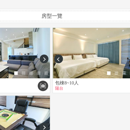
房型一覽
next
prev
包棟8~10人
陽台
next